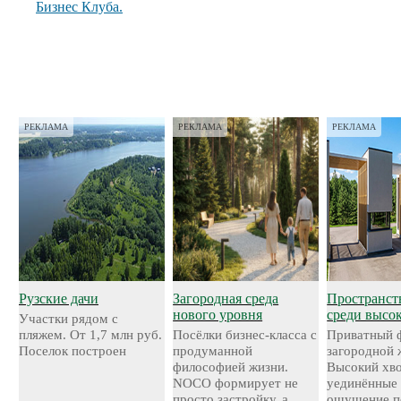
Бизнес Клуба.
РЕКЛАМА
РЕКЛАМА
РЕКЛАМА
Рузские дачи
Загородная среда
Пространст
нового уровня
среди высо
Участки рядом с
пляжем. От 1,7 млн руб.
Посёлки бизнес-класса с
Приватный 
Поселок построен
продуманной
загородной 
философией жизни.
Высокий хво
NOCO формирует не
уединённые 
просто застройку, а
ощущение п