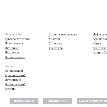
Направления:
Коттеджные поселки
Инфрастр
Рублево-Успенское
Участки
Афиша со
Новорижское
Коттеджи
Карта
Пятницкое
Таунхаусы
Агентства
Ильинское
Архив объ
Волоколамское
Районы:
Одинцовский
Красногорский
Истринский
Волоколамский
Рузский