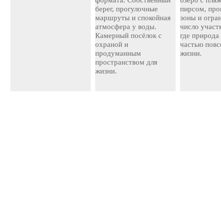
формата. Собственный
озеро с пля
берег, прогулочные
пирсом, про
маршруты и спокойная
зоны и огра
атмосфера у воды.
число участ
Камерный посёлок с
где природа
охраной и
частью повс
продуманным
жизни.
пространством для
жизни.