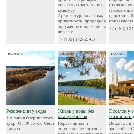
целостную загородную
отключения 
культуру.
Посёлок для 
Архитектурная логика,
ценит покой
приватность, природное
приватность
окружение и внимание к
+7 (495) 121
деталям.
+7 (495) 172-55-83
РЕКЛАМА
РЕКЛАМА
РЕКЛАМА
Резиденции у воды
Жизнь у воды без
Посёлок у о
компромиссов
жизни и от
1-я линия Озернинского
вдхр. От 80 соток. Свой
Первая линия и
Вода, лес и
причал
ощущение курортного
застройка. 