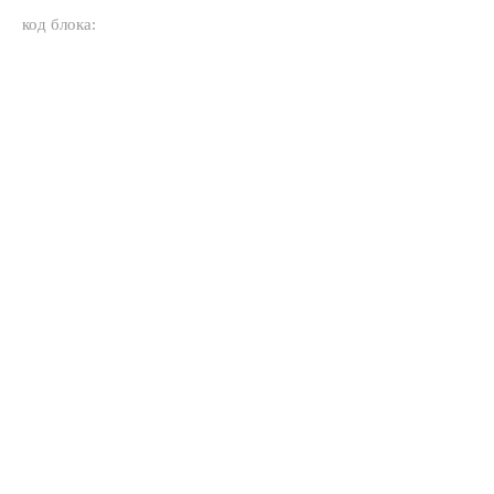
код блока: