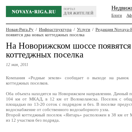
Недвиж
ПОРТАЛ
ДЛЯ ЖИТЕЛЕЙ
Блоги
Аф
Новая-Рига.Ру
/
Инфраструктура
/
Услуги
/
Редакция Novaya-
появятся два новых коттеджных поселка
На Новорижском шоссе появятся
коттеджных поселка
12 мая, 2011
Компания «Родные земли» сообщает о выходе на рынок 
коттеджных поселков.
Оба объекта находятся на Новорижском направлении. Дачный 
104 км от МКАД, в 12 км от Волоколамска. Поселок с общ
площадью по 13-20 соток с подрядом и без. В поселке предус
водоснабжение от собственного водозаборного узла.
Второй коттеджный поселок «Янтарь» расположен в 38 км от 
из 12 участков без подряда.