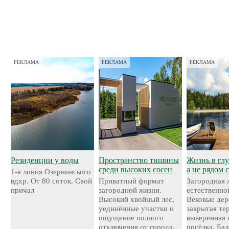
РЕКЛАМА
РЕКЛАМА
РЕКЛАМА
Резиденции у воды
Пространство тишины
Жизнь в глу
среди высоких сосен
а не рядом 
1-я линия Озернинского
вдхр. От 80 соток. Свой
Приватный формат
Загородная 
причал
загородной жизни.
естественно
Высокий хвойный лес,
Вековые дер
уединённые участки и
закрытая те
ощущение полного
выверенная 
отключения от города.
посёлка. Ба