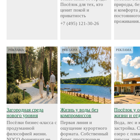
Посёлок для тех, кто
природы, бе
ценит покой и
и комфорта 
приватность
постоянног
проживания
+7 (495) 121-30-26
РЕКЛАМА
РЕКЛАМА
РЕКЛАМА
Загородная среда
Жизнь у воды без
Посёлок у о
нового уровня
компромиссов
жизни и от
Посёлки бизнес-класса с
Первая линия и
Вода, лес и
продуманной
ощущение курортного
застройка. 
философией жизни.
формата. Собственный
озеро с пля
NOCO формирует не
берег, прогулочные
пирсом, про