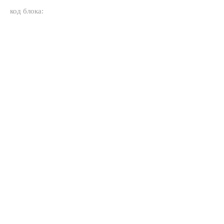
код блока: