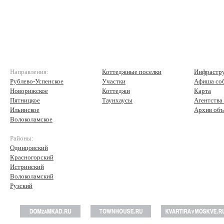
Направления:
Коттеджные поселки
Инфрастр
Рублево-Успенское
Участки
Афиша со
Новорижское
Коттеджи
Карта
Пятницкое
Таунхаусы
Агентства
Ильинское
Архив объ
Волоколамское
Районы:
Одинцовский
Красногорский
Истринский
Волоколамский
Рузский