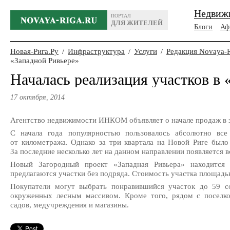
Недвиж
ПОРТАЛ
ДЛЯ ЖИТЕЛЕЙ
Блоги
Аф
Новая-Рига.Ру
/
Инфраструктура
/
Услуги
/
Редакция Novaya-
«Западной Ривьере»
Началась реализация участков в 
17 октября, 2014
Агентство недвижимости ИНКОМ объявляет о начале продаж в
С начала года популярностью пользовалось абсолютно вс
от километража. Однако за три квартала на Новой Риге было
За последние несколько лет на данном направлении появляется в
Новый Загородный проект «Западная Ривьера» находитс
предлагаются участки без подряда. Стоимость участка площадью
Покупатели могут выбрать понравившийся участок до 59 со
окруженных лесным массивом. Кроме того, рядом с поселко
садов, медучреждения и магазины.