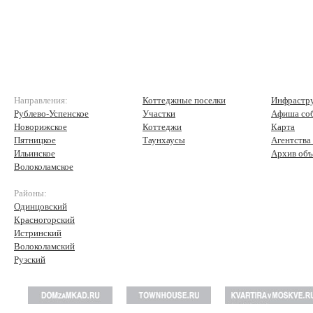
Направления:
Коттеджные поселки
Инфрастр
Рублево-Успенское
Участки
Афиша со
Новорижское
Коттеджи
Карта
Пятницкое
Таунхаусы
Агентства
Ильинское
Архив объ
Волоколамское
Районы:
Одинцовский
Красногорский
Истринский
Волоколамский
Рузский