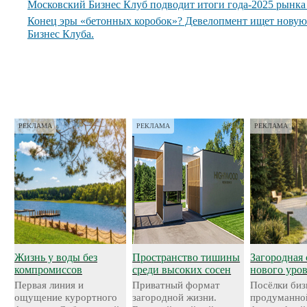
Московский Бизнес Клуб подводит итоги года-2025 рынк
Конец эры «бетонных коробок»? Девелопмент ищет нову
Бизнес Клуба.
РЕКЛАМА
РЕКЛАМА
РЕКЛАМА
Жизнь у воды без
Пространство тишины
Загородная 
компромиссов
среди высоких сосен
нового уро
Первая линия и
Приватный формат
Посёлки биз
ощущение курортного
загородной жизни.
продуманно