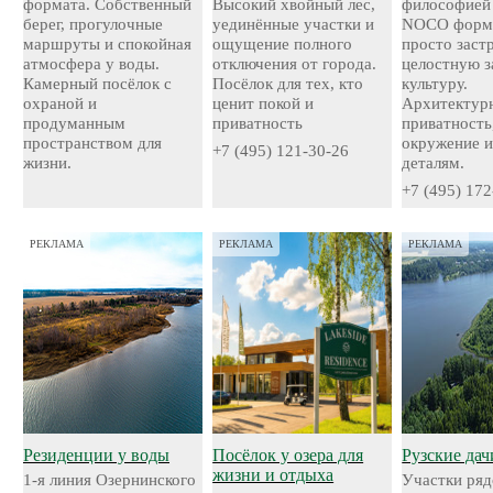
формата. Собственный
Высокий хвойный лес,
философией
берег, прогулочные
уединённые участки и
NOCO форми
маршруты и спокойная
ощущение полного
просто застр
атмосфера у воды.
отключения от города.
целостную 
Камерный посёлок с
Посёлок для тех, кто
культуру.
охраной и
ценит покой и
Архитектурн
продуманным
приватность
приватность
пространством для
окружение и
+7 (495) 121-30-26
жизни.
деталям.
+7 (495) 172
РЕКЛАМА
РЕКЛАМА
РЕКЛАМА
Резиденции у воды
Посёлок у озера для
Рузские дач
жизни и отдыха
1-я линия Озернинского
Участки ряд