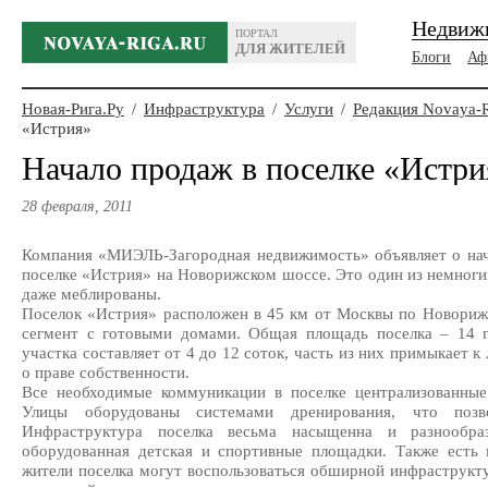
Недвиж
ПОРТАЛ
ДЛЯ ЖИТЕЛЕЙ
Блоги
Аф
Новая-Рига.Ру
/
Инфраструктура
/
Услуги
/
Редакция Novaya-
«Истрия»
Начало продаж в поселке «Истри
28 февраля, 2011
Компания «МИЭЛЬ-Загородная недвижимость» объявляет о нач
поселке «Истрия» на Новорижском шоссе. Это один из немногих
даже меблированы.
Поселок «Истрия» расположен в 45 км от Москвы по Новориж
сегмент с готовыми домами. Общая площадь поселка – 14 
участка составляет от 4 до 12 соток, часть из них примыкает к
о праве собственности.
Все необходимые коммуникации в поселке централизованные: 
Улицы оборудованы системами дренирования, что позв
Инфраструктура поселка весьма насыщенна и разнообраз
оборудованная детская и спортивные площадки. Также есть м
жители поселка могут воспользоваться обширной инфраструкту