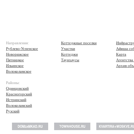
Направления:
Коттеджные поселки
Инфрастр
Рублево-Успенское
Участки
Афиша со
Новорижское
Коттеджи
Карта
Пятницкое
Таунхаусы
Агентства
Ильинское
Архив объ
Волоколамское
Районы:
Одинцовский
Красногорский
Истринский
Волоколамский
Рузский