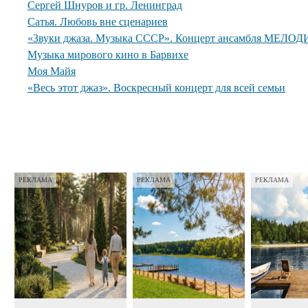
Сергей Шнуров и гр. Ленинград
Сатья. Любовь вне сценариев
«Звуки джаза. Музыка СССР». Концерт ансамбля МЕЛОДИ
Музыка мирового кино в Барвихе
Моя Майя
«Весь этот джаз». Воскресный концерт для всей семьи
РЕКЛАМА
РЕКЛАМА
РЕКЛАМА