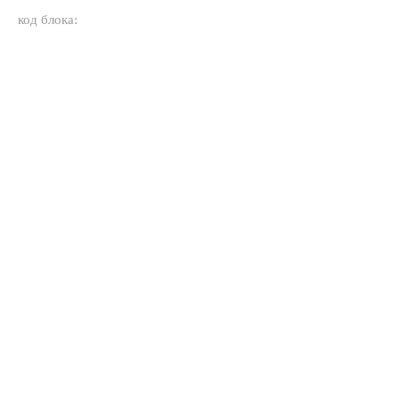
код блока: