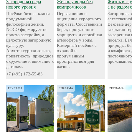
Загородная среда
Жизнь у воды без
Жизнь в глу
нового уровня
компромиссов
а не рядом 
Посёлки бизнес-класса с
Первая линия и
Загородная 
продуманной
ощущение курортного
естественно
философией жизни.
формата. Собственный
Вековые дер
NOCO формирует не
берег, прогулочные
закрытая те
просто застройку, а
маршруты и спокойная
выверенная 
целостную загородную
атмосфера у воды.
посёлка. Ба
культуру.
Камерный посёлок с
природы, бе
Архитектурная логика,
охраной и
и комфорта 
приватность, природное
продуманным
постоянног
окружение и внимание к
пространством для
проживания
деталям.
жизни.
+7 (495) 172-55-83
РЕКЛАМА
РЕКЛАМА
РЕКЛАМА