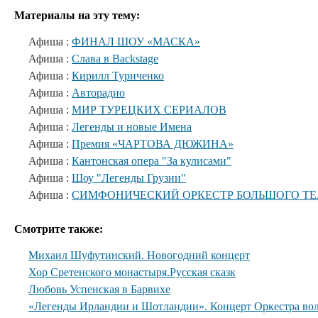
Материалы на эту тему:
Афиша :
ФИНАЛ ШОУ «МАСКА»
Афиша :
Слава в Backstage
Афиша :
Кирилл Туриченко
Афиша :
Авторадио
Афиша :
МИР ТУРЕЦКИХ СЕРИАЛОВ
Афиша :
Легенды и новые Имена
Афиша :
Премия «ЧАРТОВА ДЮЖИНА»
Афиша :
Кантонская опера "За кулисами"
Афиша :
Шоу "Легенды Грузии"
Афиша :
СИМФОНИЧЕСКИЙ ОРКЕСТР БОЛЬШОГО ТЕ
Смотрите также:
Михаил Шуфутинский. Новогодний концерт
Хор Сретенского монастыря.Русская сказк
Любовь Успенская в Барвихе
«Легенды Ирландии и Шотландии». Концерт Оркестра вол