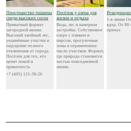
Пространство тишины
Посёлок у озера для
Резиденции
среди высоких сосен
жизни и отдыха
1-я линия О
Приватный формат
Вода, лес и камерная
вдхр. От 80
загородной жизни.
застройка. Собственное
причал
Высокий хвойный лес,
озеро с пляжем и
уединённые участки и
пирсом, прогулочные
ощущение полного
зоны и ограниченное
отключения от города.
число участков. Формат,
Посёлок для тех, кто
где природа становится
ценит покой и
частью повседневной
приватность
жизни.
+7 (495) 121-30-26