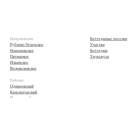
Направления:
Коттеджные поселки
Рублево-Успенское
Участки
Новорижское
Коттеджи
Пятницкое
Таунхаусы
Ильинское
Волоколамское
Районы:
Одинцовский
Красногорский
Истринский
Волоколамский
Рузский