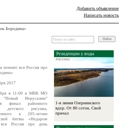
Добавить объявление
Написать новость
ень Бородина»
Найти
Резиденции у воды
РЕКЛАМА
м помнит вся Россия про
родина»
бря 2017
ября в 11-00 в МВК МО
 "Новый Иерусалим"
1-я линия Озернинского
тся финал районного
вдхр. От 80 соток. Свой
са детского рисунка,
причал
ченного к 205-летию
нской битвы «Недаром
 вся Россия про день