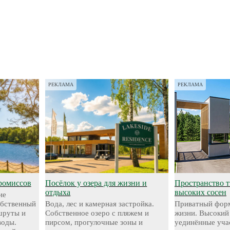
РЕКЛАМА
РЕКЛАМА
ромиссов
Посёлок у озера для жизни и
Пространство 
отдыха
высоких сосен
ие
обственный
Вода, лес и камерная застройка.
Приватный форм
шруты и
Собственное озеро с пляжем и
жизни. Высокий
воды.
пирсом, прогулочные зоны и
уединённые уча