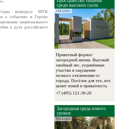
Пространство тишины
а».
среди высоких сосен
заторы конкурса: МУК
РЕКЛАМА
и о событиях и Героях
мирование национального
юбви к духу российского
Приватный формат
загородной жизни. Высокий
хвойный лес, уединённые
участки и ощущение
полного отключения от
города. Посёлок для тех, кто
ценит покой и приватность
+7 (495) 121-30-26
Загородная среда нового
уровня
РЕКЛАМА