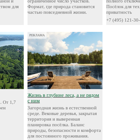
аной и
ограниченное число участков.
полного отключе
твом для
Формат, где природа становится
Посёлок для тех
частью повседневной жизни.
приватность
+7 (495) 121-30
РЕКЛАМА
Жизнь в глубине леса, а не рядом
с ним
. От 1,7
оен
Загородная жизнь в естественной
среде. Вековые деревья, закрытая
территория и выверенная
планировка посёлка. Баланс
природы, безопасности и комфорта
для постоянного проживания.