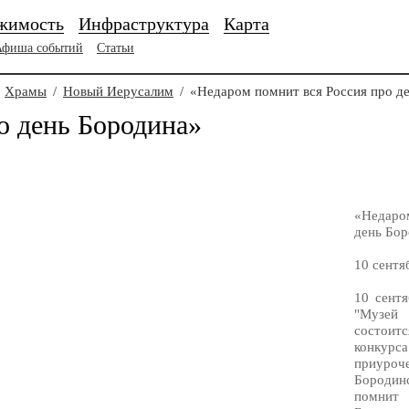
жимость
Инфраструктура
Карта
Афиша событий
Статьи
Храмы
/
Новый Иерусалим
/
«Недаром помнит вся Россия про д
о день Бородина»
«Недаро
день Бо
10 сентя
10 сент
"Музей
состои
конкур
приуро
Бороди
помнит