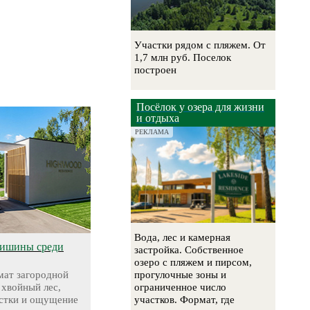
Участки рядом с пляжем. От
1,7 млн руб. Поселок
построен
Посёлок у озера для жизни
и отдыха
РЕКЛАМА
Вода, лес и камерная
тишины среди
застройка. Собственное
озеро с пляжем и пирсом,
ат загородной
прогулочные зоны и
 хвойный лес,
ограниченное число
стки и ощущение
участков. Формат, где