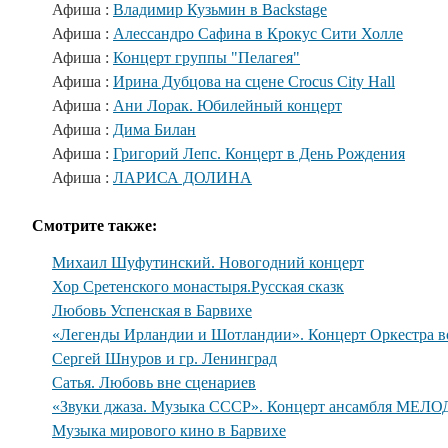
Афиша :
Владимир Кузьмин в Backstage
Афиша :
Алессандро Сафина в Крокус Сити Холле
Афиша :
Концерт группы "Пелагея"
Афиша :
Ирина Дубцова на сцене Crocus City Hall
Афиша :
Ани Лорак. Юбилейный концерт
Афиша :
Дима Билан
Афиша :
Григорий Лепс. Концерт в День Рождения
Афиша :
ЛАРИСА ДОЛИНА
Смотрите также:
Михаил Шуфутинский. Новогодний концерт
Хор Сретенского монастыря.Русская сказк
Любовь Успенская в Барвихе
«Легенды Ирландии и Шотландии». Концерт Оркестра во
Сергей Шнуров и гр. Ленинград
Сатья. Любовь вне сценариев
«Звуки джаза. Музыка СССР». Концерт ансамбля МЕЛО
Музыка мирового кино в Барвихе