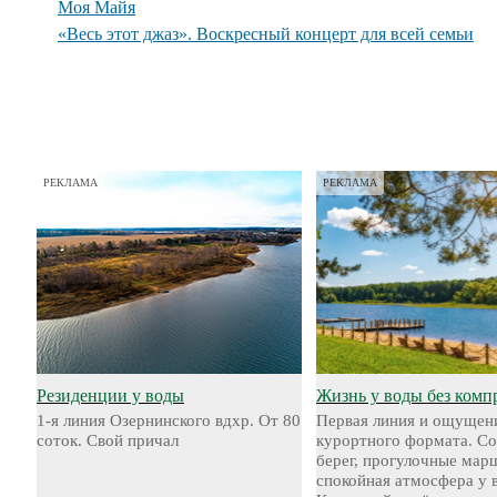
Моя Майя
«Весь этот джаз». Воскресный концерт для всей семьи
РЕКЛАМА
РЕКЛАМА
Резиденции у воды
Жизнь у воды без комп
1-я линия Озернинского вдхр. От 80
Первая линия и ощущен
соток. Свой причал
курортного формата. С
берег, прогулочные мар
спокойная атмосфера у 