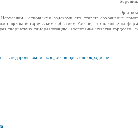
Бородин
Органи
русалим» основными задачами его ставят: сохранение памят
ежи с ярким историческим событием России, его влияние на фор
ез творческую самореализацию, воспитание чувства гордости, л
а
«недаром помнит вся россия про день бородина»
на»