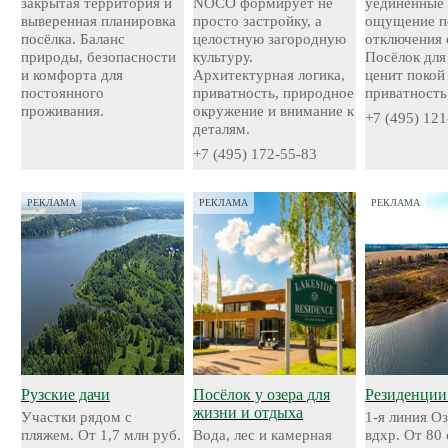
закрытая территория и
NOCO формирует не
уединённые 
выверенная планировка
просто застройку, а
ощущение п
посёлка. Баланс
целостную загородную
отключения 
природы, безопасности
культуру.
Посёлок для 
и комфорта для
Архитектурная логика,
ценит покой
постоянного
приватность, природное
приватность
проживания.
окружение и внимание к
+7 (495) 121
деталям.
+7 (495) 172-55-83
РЕКЛАМА
РЕКЛАМА
РЕКЛАМА
Рузские дачи
Посёлок у озера для
Резиденции
жизни и отдыха
Участки рядом с
1-я линия О
пляжем. От 1,7 млн руб.
Вода, лес и камерная
вдхр. От 80