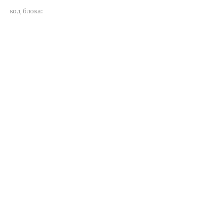
код блока: