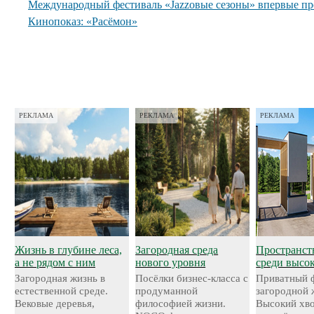
Международный фестиваль «Jazzовые сезоны» впервые пр
Кинопоказ: «Расёмон»
РЕКЛАМА
РЕКЛАМА
РЕКЛАМА
Жизнь в глубине леса,
Загородная среда
Пространст
а не рядом с ним
нового уровня
среди высо
Загородная жизнь в
Посёлки бизнес-класса с
Приватный 
естественной среде.
продуманной
загородной 
Вековые деревья,
философией жизни.
Высокий хво