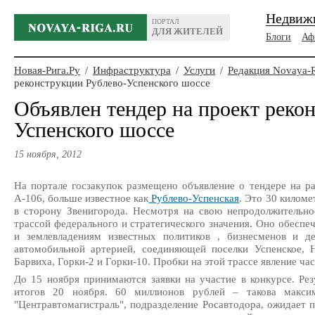
Недвиж
ПОРТАЛ
ДЛЯ ЖИТЕЛЕЙ
Блоги
Аф
Новая-Рига.Ру
/
Инфраструктура
/
Услуги
/
Редакция Novaya-
реконструкции Рублево-Успенского шоссе
Объявлен тендер на проект реко
Успенского шоссе
15 ноября, 2012
На портале госзакупок размещено объявление о тендере на р
А-106, больше известное как
Рублево-Успенская
. Это 30 киломе
в сторону Звенигорода. Несмотря на свою непродолжительно
трассой федерального и стратегического значения. Оно обеспе
и землевладениям известных политиков , бизнесменов и де
автомобильной артерией, соединяющей поселки Успенское, Н
Барвиха, Горки-2 и Горки-10. Пробки на этой трассе явление час
До 15 ноября принимаются заявки на участие в конкурсе. Рез
итогов 20 ноября. 60 миллионов рублей – такова максим
"Центравтомагистраль", подразделение Росавтодора, ожидает п