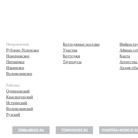
Направления:
Коттеджные поселки
Инфрастр
Рублево-Успенское
Участки
Афиша со
Новорижское
Коттеджи
Карта
Пятницкое
Таунхаусы
Агентства
Ильинское
Архив объ
Волоколамское
Районы:
Одинцовский
Красногорский
Истринский
Волоколамский
Рузский