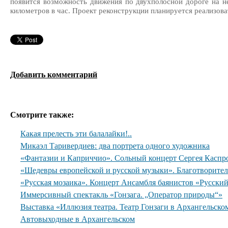
появится возможность движения по двухполосной дороге на н
километров в час. Проект реконструкции планируется реализова
Добавить комментарий
Смотрите также:
Какая прелесть эти балалайки!..
Микаэл Таривердиев: два портрета одного художника
«Фантазии и Каприччио». Сольный концерт Сергея Каспр
«Шедевры европейской и русской музыки». Благотворите
«Русская мозаика». Концерт Ансамбля баянистов «Русски
Иммерсивный спектакль «Гонзага. „Оператор природы“»
Выставка «Иллюзия театра. Театр Гонзаги в Архангельско
Автовыходные в Архангельском