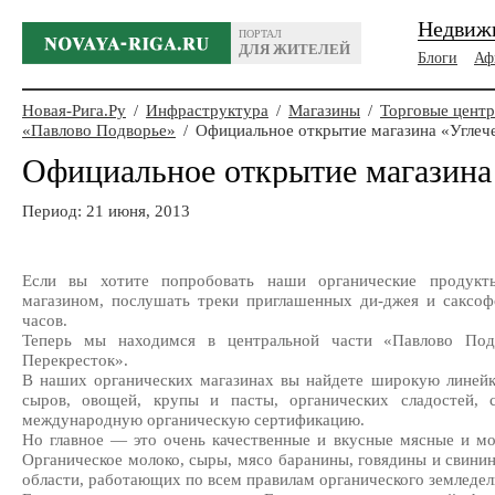
Недвиж
ПОРТАЛ
ДЛЯ ЖИТЕЛЕЙ
Блоги
Аф
Новая-Рига.Ру
/
Инфраструктура
/
Магазины
/
Торговые цент
«Павлово Подворье»
/
Официальное открытие магазина «Углеч
Официальное открытие магазина
Период: 21 июня, 2013
Если вы хотите попробовать наши органические продукт
магазином, послушать треки приглашенных ди-джея и саксоф
часов.
Теперь мы находимся в центральной части «Павлово Под
Перекресток».
В наших органических магазинах вы найдете широкую линейк
сыров, овощей, крупы и пасты, органических сладостей, 
международную органическую сертификацию.
Но главное — это очень качественные и вкусные мясные и м
Органическое молоко, сыры, мясо баранины, говядины и свинин
области, работающих по всем правилам органического земледел