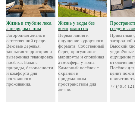
Жизнь в глубине леса,
Жизнь у воды без
Пространст
а не рядом с ним
компромиссов
среди высо
Загородная жизнь в
Первая линия и
Приватный 
естественной среде.
ощущение курортного
загородной 
Вековые деревья,
формата. Собственный
Высокий хво
закрытая территория и
берег, прогулочные
уединённые 
выверенная планировка
маршруты и спокойная
ощущение п
посёлка. Баланс
атмосфера у воды.
отключения 
природы, безопасности
Камерный посёлок с
Посёлок для 
и комфорта для
охраной и
ценит покой
постоянного
продуманным
приватность
проживания.
пространством для
+7 (495) 121
жизни.