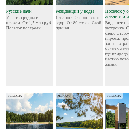
Рузские дачи
Резиденции у воды
Посёлок у о
жизни и от
Участки рядом с
1-я линия Озернинского
пляжем. От 1,7 млн руб.
вдхр. От 80 соток. Свой
Вода, лес и
Поселок построен
причал
застройка. 
озеро с пля
пирсом, про
зоны и огра
число участ
где природа
частью повс
жизни.
РЕКЛАМА
РЕКЛАМА
РЕКЛАМА