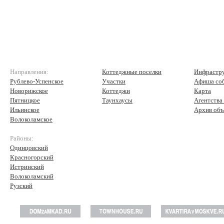
Направления:
Коттеджные поселки
Инфрастр
Рублево-Успенское
Участки
Афиша со
Новорижское
Коттеджи
Карта
Пятницкое
Таунхаусы
Агентства
Ильинское
Архив объ
Волоколамское
Районы:
Одинцовский
Красногорский
Истринский
Волоколамский
Рузский