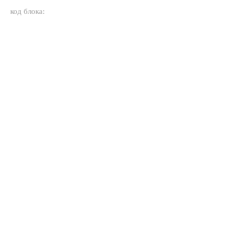
код блока: