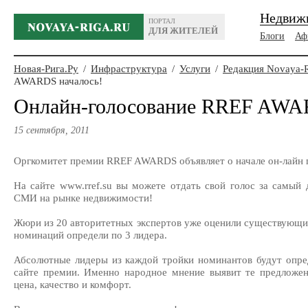
Недвиж
ПОРТАЛ
ДЛЯ ЖИТЕЛЕЙ
Блоги
Аф
Новая-Рига.Ру
/
Инфраструктура
/
Услуги
/
Редакция Novaya-
AWARDS началось!
Онлайн-голосование RREF AWA
15 сентября, 2011
Оргкомитет премии RREF AWARDS объявляет о начале он-лайн 
На сайте www.rref.su вы можете отдать свой голос за самый
СМИ на рынке недвижимости!
Жюри из 20 авторитетных экспертов уже оценили существующие
номинаций определи по 3 лидера.
Абсолютные лидеры из каждой тройки номинантов будут опре
сайте премии. Именно народное мнение выявит те предложен
цена, качество и комфорт.