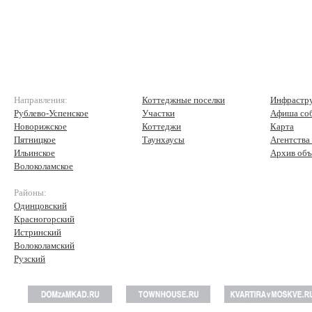
Направления:
Коттеджные поселки
Инфрастр
Рублево-Успенское
Участки
Афиша со
Новорижское
Коттеджи
Карта
Пятницкое
Таунхаусы
Агентства
Ильинское
Архив объ
Волоколамское
Районы:
Одинцовский
Красногорский
Истринский
Волоколамский
Рузский