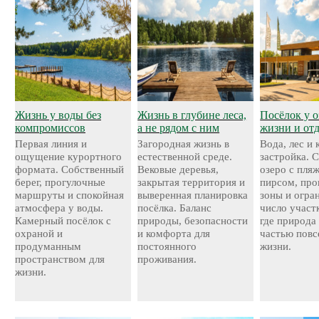
Жизнь у воды без
Жизнь в глубине леса,
Посёлок у о
компромиссов
а не рядом с ним
жизни и от
Первая линия и
Загородная жизнь в
Вода, лес и
ощущение курортного
естественной среде.
застройка. 
формата. Собственный
Вековые деревья,
озеро с пля
берег, прогулочные
закрытая территория и
пирсом, про
маршруты и спокойная
выверенная планировка
зоны и огра
атмосфера у воды.
посёлка. Баланс
число участ
Камерный посёлок с
природы, безопасности
где природа
охраной и
и комфорта для
частью повс
продуманным
постоянного
жизни.
пространством для
проживания.
жизни.