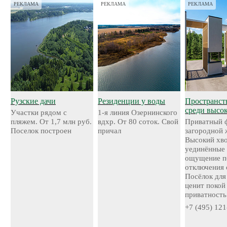
РЕКЛАМА
РЕКЛАМА
РЕКЛАМА
Рузские дачи
Резиденции у воды
Пространст
среди высо
Участки рядом с
1-я линия Озернинского
пляжем. От 1,7 млн руб.
вдхр. От 80 соток. Свой
Приватный 
Поселок построен
причал
загородной 
Высокий хво
уединённые 
ощущение п
отключения 
Посёлок для 
ценит покой
приватность
+7 (495) 121