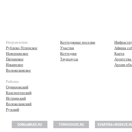
Направления:
Коттеджные поселки
Инфрастр
Рублево-Успенское
Участки
Афиша со
Новорижское
Коттеджи
Карта
Пятницкое
Таунхаусы
Агентства
Ильинское
Архив объ
Волоколамское
Районы:
Одинцовский
Красногорский
Истринский
Волоколамский
Рузский