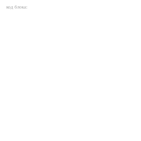
код блока: