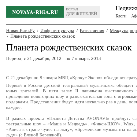
Недвиж
ПОРТАЛ
ДЛЯ ЖИТЕЛЕЙ
Блоги
Аф
Новая-Рига.Ру
/
Инфраструктура
/
Развлечения
/
Международн
/
Планета рождественских сказок
Планета рождественских сказок
Период: c 21 декабря, 2012 - по 7 января, 2013
С 21 декабря по 8 января МВЦ «Крокус Экспо» объединит сраз
Первый в России детский театральный мультиплекс обещает 
юных зрителей. В пяти залах II павильона выставочного 
проведения новогодних шоу и развлекательная зона с игровым
подарками. Представления будут идти несколько раз в день, по
каждое.
В рамках проекта «Планета Детства AVONAVI» пройдут: с
театральные шоу – «Маша и Медведь», «Фикси-ШОУ», Winx, «
«Алиса в стране чудес на льду», «Бременские музыканты на л
льду» (с Еленой Бережной).