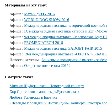
Материалы на эту тему:
Афиша :
Мать и дитя - 2016
Афиша :
WORLD DOG SHOW-2016
Афиша :
Международная выставка исторической военной 
Афиша :
IX международная выставка катеров и яхт «Моск
Афиша :
9-я международная выставка «Московское Боут Ш
Афиша :
PROMEDIATECH 2016
Афиша :
Международная выставка GADGET FAIR 2015
Афиша :
19-я международная выставка «ОХОТА. РЫБАЛ
Новости жителям :
Байкеры и полицейские вместе - за бе
Афиша :
Открытие мотосезона 2015!
Смотрите также:
Михаил Шуфутинский. Новогодний концерт
Хор Сретенского монастыря.Русская сказк
Любовь Успенская в Барвихе
«Легенды Ирландии и Шотландии». Концерт Оркестра вол