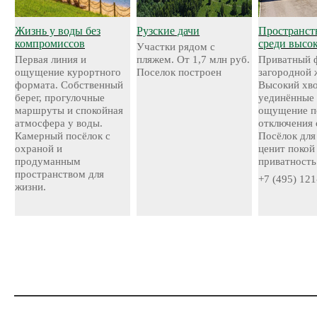
Жизнь у воды без
Рузские дачи
Пространст
компромиссов
среди высо
Участки рядом с
Первая линия и
пляжем. От 1,7 млн руб.
Приватный 
ощущение курортного
Поселок построен
загородной 
формата. Собственный
Высокий хво
берег, прогулочные
уединённые 
маршруты и спокойная
ощущение п
атмосфера у воды.
отключения 
Камерный посёлок с
Посёлок для 
охраной и
ценит покой
продуманным
приватность
пространством для
+7 (495) 121
жизни.