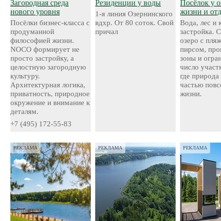
Загородная среда
Резиденции у воды
Посёлок у о
нового уровня
жизни и от
1-я линия Озернинского
Посёлки бизнес-класса с
вдхр. От 80 соток. Свой
Вода, лес и
продуманной
причал
застройка. 
философией жизни.
озеро с пля
NOCO формирует не
пирсом, про
просто застройку, а
зоны и огра
целостную загородную
число участ
культуру.
где природа
Архитектурная логика,
частью повс
приватность, природное
жизни.
окружение и внимание к
деталям.
+7 (495) 172-55-83
РЕКЛАМА
РЕКЛАМА
РЕКЛАМА