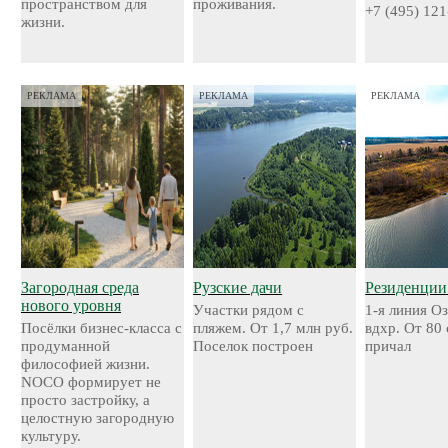
пространством для
проживания.
+7 (495) 121
жизни.
РЕКЛАМА
РЕКЛАМА
РЕКЛАМА
Загородная среда
Рузские дачи
Резиденции
нового уровня
Участки рядом с
1-я линия О
Посёлки бизнес-класса с
пляжем. От 1,7 млн руб.
вдхр. От 80
продуманной
Поселок построен
причал
философией жизни.
NOCO формирует не
просто застройку, а
целостную загородную
культуру.