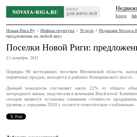
Недвиж
ПОРТАЛ
ДЛЯ ЖИТЕЛЕЙ
Блоги
Аф
Новая-Рига.Ру
/
Инфраструктура
/
Услуги
/
Редакция Novaya-
предложения на любой вкус
Поселки Новой Риги: предложен
13 октября, 2011
Порядка 90 коттеджных поселков Московской области, нахо
первичных продаж, находятся в районах Новорижского шоссе.
Данный показатель составляет около 22% от общего объ
загородного жилья, подсчитали в компании Blackwood. Ключев
сегодня является остановка снижения стоимости продавае
уровень с середины 2010 г. остается относительно стабильным.