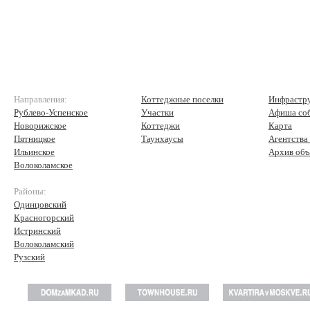
Направления:
Коттеджные поселки
Инфрастр
Рублево-Успенское
Участки
Афиша со
Новорижское
Коттеджи
Карта
Пятницкое
Таунхаусы
Агентства
Ильинское
Архив объ
Волоколамское
Районы:
Одинцовский
Красногорский
Истринский
Волоколамский
Рузский