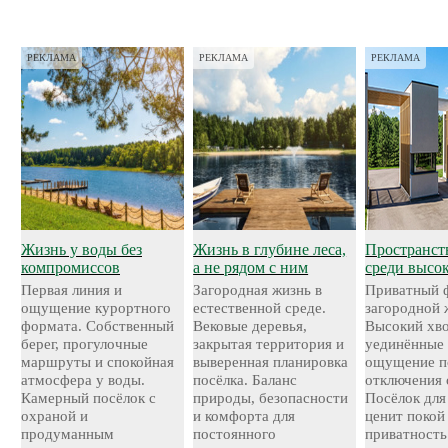
РЕКЛАМА
РЕКЛАМА
РЕКЛАМА
Жизнь у воды без
Жизнь в глубине леса,
Пространст
компромиссов
а не рядом с ним
среди высо
Первая линия и
Загородная жизнь в
Приватный 
ощущение курортного
естественной среде.
загородной 
формата. Собственный
Вековые деревья,
Высокий хво
берег, прогулочные
закрытая территория и
уединённые 
маршруты и спокойная
выверенная планировка
ощущение п
атмосфера у воды.
посёлка. Баланс
отключения 
Камерный посёлок с
природы, безопасности
Посёлок для 
охраной и
и комфорта для
ценит покой
продуманным
постоянного
приватность