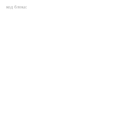
код блока: