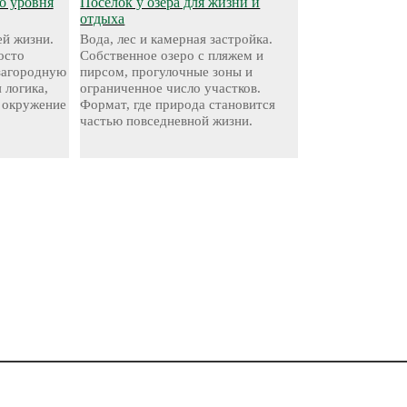
о уровня
Посёлок у озера для жизни и
отдыха
й жизни.
Вода, лес и камерная застройка.
осто
Собственное озеро с пляжем и
 загородную
пирсом, прогулочные зоны и
 логика,
ограниченное число участков.
 окружение
Формат, где природа становится
частью повседневной жизни.