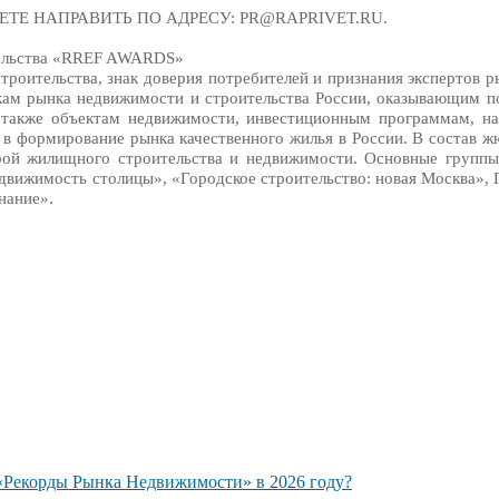
ТЕ НАПРАВИТЬ ПО АДРЕСУ: PR@RAPRIVET.RU.
тельства «RREF AWARDS»
роительства, знак доверия потребителей и признания экспертов р
кам рынка недвижимости и строительства России, оказывающим п
а также объектам недвижимости, инвестиционным программам, на
д в формирование рынка качественного жилья в России. В состав 
ерой жилищного строительства и недвижимости. Основные группы
едвижимость столицы», «Городское строительство: новая Москва», 
нание».
 «Рекорды Рынка Недвижимости» в 2026 году?