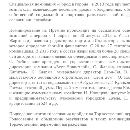
Специальная номинация «Город в городе» в 2013 года вручае
комплексы, включающие несколько домов, объединенных об
собственной социальной и спортивно-развлекательной инф
сервисными службами.
Номинирование на Премию происходит на бесплатной осно
компаний в период с 1 апреля по 30 августа 2013 г. Участ
Жарковым, главным редактором портала «Индикаторы рынка
которое определит short-list финалистов. С 20 по 27 сент
номинациям. В 2013 году в состав жюри вошли более 20 спец
чей авторитет и знания являются очевидными и неоспоримым
С. Глебов, вице-президент по управлению земельными акт
директоров компании «Бест-Новострой», С. Жарков, главн
Капитал», К. Каарма, генеральный директор Еst-a-Tet, 
малоэтажного жилищного строительства "Свой дом", О. Ко
директор агентства недвижимости «Азбука жилья», Г. Кулико
Государственной думы, Первый заместитель председателя Ко
и жилищно-коммунальному хозяйству, И. Новицкий, депутат М
и предпринимательству Московской городской Думы, Е. 
кредитования втб24 и др.
Подведение итогов голосования пройдет на Торжественной це
Голосование и объявление результатов в таких номинация
Торжественной церемонии награждения.