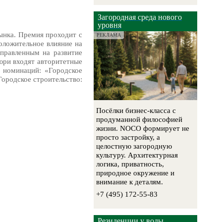
Загородная среда нового
уровня
ынка. Премия проходит с
РЕКЛАМА
оложительное влияние на
правленным на развитие
жюри входят авторитетные
 номинаций: «Городское
Городское строительство:
Посёлки бизнес-класса с
продуманной философией
жизни. NOCO формирует не
просто застройку, а
целостную загородную
культуру. Архитектурная
логика, приватность,
природное окружение и
внимание к деталям.
+7 (495) 172-55-83
Резиденции у воды