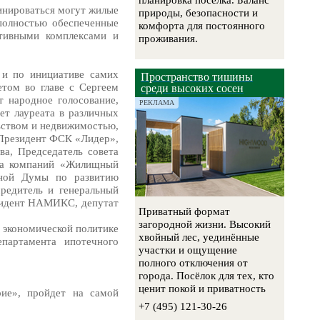
планировка посёлка. Баланс
инироваться могут жилые
природы, безопасности и
полностью обеспеченные
комфорта для постоянного
ртивными комплексами и
проживания.
 и по инициативе самих
Пространство тишины
етом во главе с Сергеем
среди высоких сосен
 народное голосование,
РЕКЛАМА
ет лауреата в различных
ьством и недвижимостью,
 Президент ФСК «Лидер»,
а, Председатель совета
ппа компаний «Жилищный
енной Думы по развитию
редитель и генеральный
езидент НАМИКС, депутат
Приватный формат
загородной жизни. Высокий
 экономической политике
хвойный лес, уединённые
епартамента ипотечного
участки и ощущение
полного отключения от
города. Посёлок для тех, кто
ценит покой и приватность
рие», пройдет на самой
+7 (495) 121-30-26