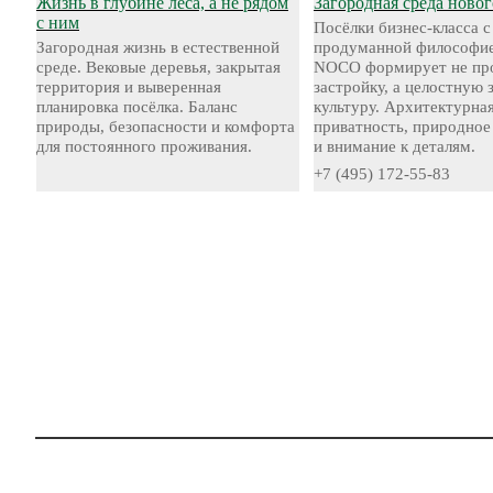
Жизнь в глубине леса, а не рядом
Загородная среда новог
с ним
Посёлки бизнес-класса с
Загородная жизнь в естественной
продуманной философие
среде. Вековые деревья, закрытая
NOCO формирует не пр
территория и выверенная
застройку, а целостную
планировка посёлка. Баланс
культуру. Архитектурная
природы, безопасности и комфорта
приватность, природное
для постоянного проживания.
и внимание к деталям.
+7 (495) 172-55-83