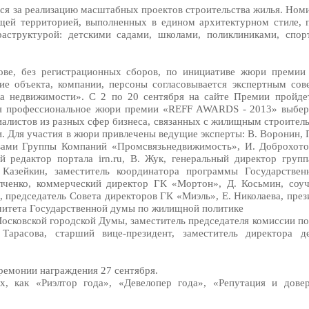
тся за реализацию масштабных проектов строительства жилья. Ном
щей территорией, выполненных в едином архитектурном стиле, 
раструктурой: детскими садами, школами, поликлиниками, спо
ве, без регистрационных сборов, по инициативе жюри премии
ие объекта, компании, персоны согласовывается экспертным сов
 недвижимости». С 2 по 20 сентября на сайте Премии пройдет
ября профессиональное жюри премии «REFF AWARDS - 2013» выбер
иалистов из разных сфер бизнеса, связанных с жилищным строител
и. Для участия в жюри привлечены ведущие эксперты: В. Воронин,
ивами Группы Компаний «Промсвязьнедвижимость», И. Доброхотов
ый редактор портала irn.ru, В. Жук, генеральный директор гру
В. Казейкин, заместитель координатора программы Государств
лченко, коммерческий директор ГК «Мортон», Д. Косьмин, cоуч
в, председатель Совета директоров ГК «Миэль», Е. Николаева, пр
митета Государственной думы по жилищной политике
осковской городской Думы, заместитель председателя комиссии по
Тарасова, старший вице-президент, заместитель директора д
ремонии награждения 27 сентября.
х, как «Риэлтор года», «Девелопер года», «Репутация и дове