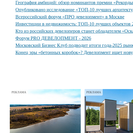
География амбиций: обзор номинантов премии «Рекорд
Опубликовано исследование «ТОП-10 лучших архитекту
Всероссийский форум «ПРО девелопмент» в Москве
Инвестиции в недвижимость: ТОП-10 лучших объектов 2
Кто из российских девелоперов станет обладателем «Ос
Форум PRO ДЕВЕЛОПМЕНТ - 2026
Московский Бизнес Клуб подводит итоги года-2025 рын
Конец эры «бетонных коробок»? Девелопмент ищет нов
РЕКЛАМА
РЕКЛАМА