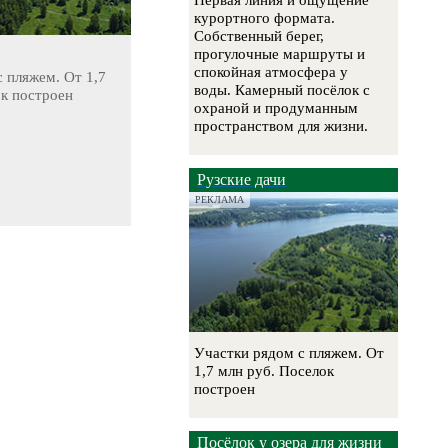
Первая линия и ощущение
курортного формата.
Собственный берег,
прогулочные маршруты и
спокойная атмосфера у
 пляжем. От 1,7
воды. Камерный посёлок с
ок построен
охраной и продуманным
пространством для жизни.
Рузские дачи
РЕКЛАМА
Участки рядом с пляжем. От
1,7 млн руб. Поселок
построен
Посёлок у озера для жизни