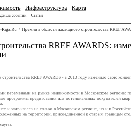
жимость
Инфраструктура
Карта
Афиша событий
Статьи
-Riga.Ru
/
Премии в области жилищного строительства RREF AWA
строительства RREF AWARDS: изме
ии
о строительства RREF AWARDS - в 2013 году изменило свою концеп
ими переменами на рынке недвижимости в Московском регионе: п
вые программы кредитования для потенциальных покупателей квар
а.
с и элит-класса не только в Московском регионе, но и в Российс
положенных на территории, присоединенной к старым границам сто
хаусы.