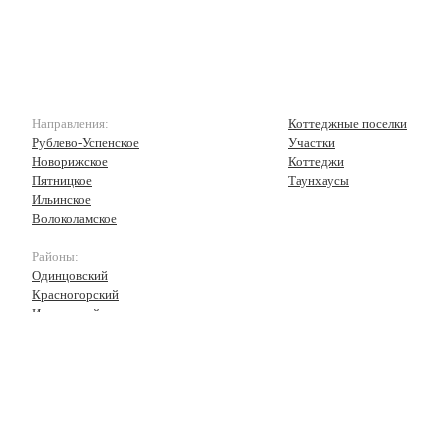
Направления:
Коттеджные поселки
Рублево-Успенское
Участки
Новорижское
Коттеджи
Пятницкое
Таунхаусы
Ильинское
Волоколамское
Районы:
Одинцовский
Красногорский
Истринский
Волоколамский
Рузский