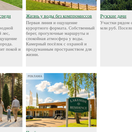
среди
Жизнь у воды без компромиссов
Рузские дачи
Первая линия и ощущение
Участки рядом с
родной
курортного формата. Собственный
млн руб. Посел
 лес,
берег, прогулочные маршруты и
ощущение
спокойная атмосфера у воды.
города.
Камерный посёлок с охраной и
нит покой и
продуманным пространством для
жизни.
РЕКЛАМА