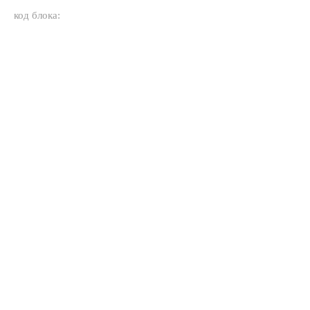
код блока: