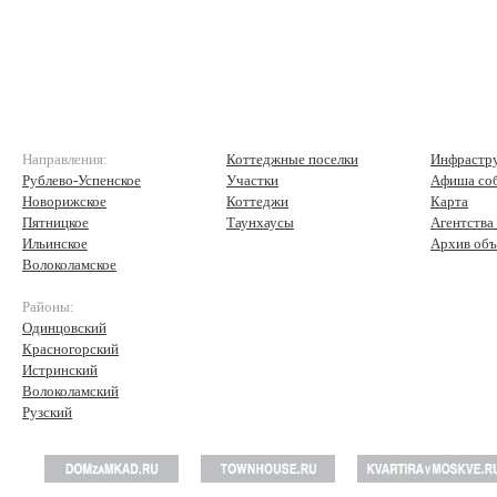
Направления:
Коттеджные поселки
Инфрастр
Рублево-Успенское
Участки
Афиша со
Новорижское
Коттеджи
Карта
Пятницкое
Таунхаусы
Агентства
Ильинское
Архив объ
Волоколамское
Районы:
Одинцовский
Красногорский
Истринский
Волоколамский
Рузский