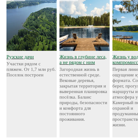
Рузские дачи
Жизнь в глубине леса,
Жизнь у во
а не рядом с ним
компромисс
Участки рядом с
пляжем. От 1,7 млн руб.
Загородная жизнь в
Первая лини
Поселок построен
естественной среде.
ощущение к
Вековые деревья,
формата. С
закрытая территория и
берег, прог
выверенная планировка
маршруты и
посёлка. Баланс
атмосфера у
природы, безопасности
Камерный по
и комфорта для
охраной и
постоянного
продуманн
проживания.
пространств
жизни.