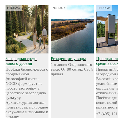
РЕКЛАМА
РЕКЛАМА
РЕКЛАМА
Загородная среда
Резиденции у воды
Пространст
нового уровня
среди высо
1-я линия Озернинского
Посёлки бизнес-класса с
вдхр. От 80 соток. Свой
Приватный 
продуманной
причал
загородной 
философией жизни.
Высокий хво
NOCO формирует не
уединённые 
просто застройку, а
ощущение п
целостную загородную
отключения 
культуру.
Посёлок для 
Архитектурная логика,
ценит покой
приватность, природное
приватность
окружение и внимание к
+7 (495) 121
деталям.