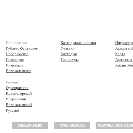
Направления:
Коттеджные поселки
Инфрастр
Рублево-Успенское
Участки
Афиша со
Новорижское
Коттеджи
Карта
Пятницкое
Таунхаусы
Агентства
Ильинское
Архив объ
Волоколамское
Районы:
Одинцовский
Красногорский
Истринский
Волоколамский
Рузский