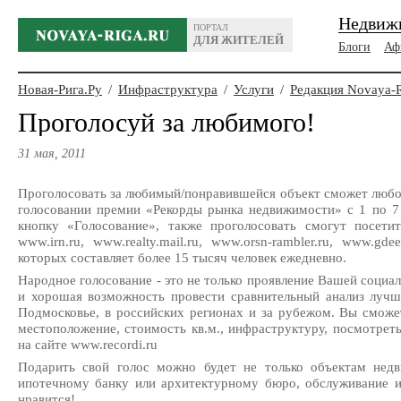
Недвиж
ПОРТАЛ
ДЛЯ ЖИТЕЛЕЙ
Блоги
Аф
Новая-Рига.Ру
/
Инфраструктура
/
Услуги
/
Редакция Novaya-
Проголосуй за любимого!
31 мая, 2011
Проголосовать за любимый/понравившейся объект сможет любо
голосовании премии «Рекорды рынка недвижимости» с 1 по 7 
кнопку «Голосование», также проголосовать смогут посет
www.irn.ru, www.realty.mail.ru, www.orsn-rambler.ru, www.gd
которых составляет более 15 тысяч человек ежедневно.
Народное голосование - это не только проявление Вашей социа
и хорошая возможность провести сравнительный анализ лучш
Подмосковье, в российских регионах и за рубежом. Вы сможе
местоположение, стоимость кв.м., инфраструктуру, посмотреть
на сайте www.recordi.ru
Подарить свой голос можно будет не только объектам недв
ипотечному банку или архитектурному бюро, обслуживание и
нравится!