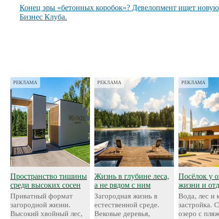
Конец эры «бетонных коробок»? Девелопмент ищет нову
Бизнес Клуба.
РЕКЛАМА
РЕКЛАМА
РЕКЛАМА
Пространство тишины
Жизнь в глубине леса,
Посёлок у о
среди высоких сосен
а не рядом с ним
жизни и от
Приватный формат
Загородная жизнь в
Вода, лес и
загородной жизни.
естественной среде.
застройка. 
Высокий хвойный лес,
Вековые деревья,
озеро с пля