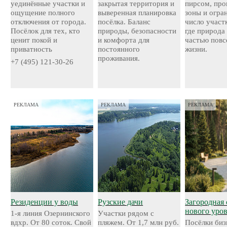
уединённые участки и
закрытая территория и
пирсом, про
ощущение полного
выверенная планировка
зоны и огра
отключения от города.
посёлка. Баланс
число участ
Посёлок для тех, кто
природы, безопасности
где природа
ценит покой и
и комфорта для
частью повс
приватность
постоянного
жизни.
проживания.
+7 (495) 121-30-26
РЕКЛАМА
РЕКЛАМА
РЕКЛАМА
Резиденции у воды
Рузские дачи
Загородная 
нового уро
1-я линия Озернинского
Участки рядом с
вдхр. От 80 соток. Свой
пляжем. От 1,7 млн руб.
Посёлки биз