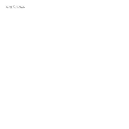
код блока: