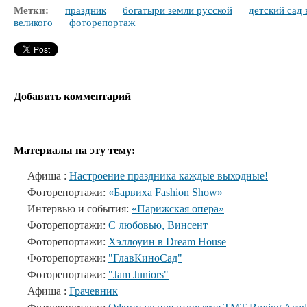
Метки:
праздник
богатыри земли русской
детский сад 
великого
фоторепортаж
Добавить комментарий
Материалы на эту тему:
Афиша :
Настроение праздника каждые выходные!
Фоторепортажи:
«Барвиха Fashion Show»
Интервью и события:
«Парижская опера»
Фоторепортажи:
С любовью, Винсент
Фоторепортажи:
Хэллоуин в Dream House
Фоторепортажи:
"ГлавКиноСад"
Фоторепортажи:
"Jam Juniors"
Афиша :
Грачевник