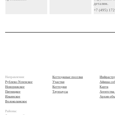
деталям.
+7 (495) 172
Направления:
Коттеджные поселки
Инфрастр
Рублево-Успенское
Участки
Афиша со
Новорижское
Коттеджи
Карта
Пятницкое
Таунхаусы
Агентства
Ильинское
Архив объ
Волоколамское
Районы: