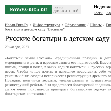
Недвиж
ПОРТАЛ
ДЛЯ ЖИТЕЛЕЙ
Блоги
Аф
Новая-Рига.Ру
/
Инфраструктура
/
Образование
/
Школы
/
Ги
богатыри в детском саду "Васильки"
Русские богатыри в детском саду
29 ноября, 2013
«Богатыри земли Русской» -традиционный праздник в дет
мероприятия и дети, и взрослые заняты его подготовкой. Вмест
шлемы, плащи и пояса, в каких ходили богатыри. О русских ге
песен. Чтобы лучше понять и нагляднее представить себе ж
усилиями была создана историческая реконструкция древнего г
Праздник получился веселым, увлекательным и познавател
реконструкций ребятам был представлен богатырский поединок
Детям очень понравилось примерять богатырскую одежду, пе
богатырских состязаниях.