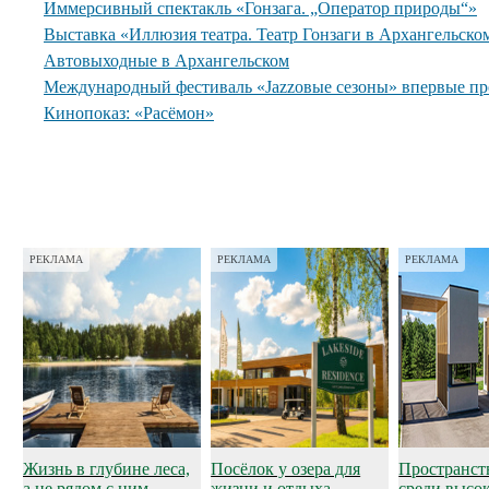
Иммерсивный спектакль «Гонзага. „Оператор природы“»
Выставка «Иллюзия театра. Театр Гонзаги в Архангельско
Автовыходные в Архангельском
Международный фестиваль «Jazzовые сезоны» впервые пр
Кинопоказ: «Расёмон»
РЕКЛАМА
РЕКЛАМА
РЕКЛАМА
Жизнь в глубине леса,
Посёлок у озера для
Пространст
а не рядом с ним
жизни и отдыха
среди высо