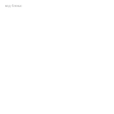
код блока: