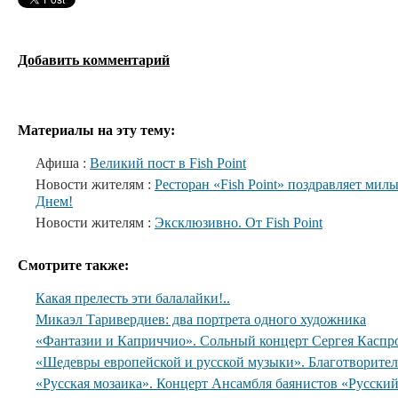
Добавить комментарий
Материалы на эту тему:
Афиша :
Великий пост в Fish Point
Новости жителям :
Ресторан «Fish Point» поздравляет м
Днем!
Новости жителям :
Эксклюзивно. От Fish Point
Смотрите также:
Какая прелесть эти балалайки!..
Микаэл Таривердиев: два портрета одного художника
«Фантазии и Каприччио». Сольный концерт Сергея Каспр
«Шедевры европейской и русской музыки». Благотворите
«Русская мозаика». Концерт Ансамбля баянистов «Русски