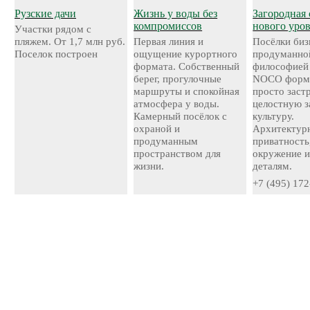
Рузские дачи
Жизнь у воды без
Загородная 
компромиссов
нового уро
Участки рядом с
пляжем. От 1,7 млн руб.
Первая линия и
Посёлки биз
Поселок построен
ощущение курортного
продуманно
формата. Собственный
философией
берег, прогулочные
NOCO форми
маршруты и спокойная
просто застр
атмосфера у воды.
целостную 
Камерный посёлок с
культуру.
охраной и
Архитектурн
продуманным
приватность
пространством для
окружение и
жизни.
деталям.
+7 (495) 172