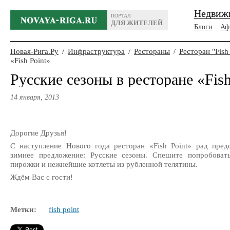
Недвиж
ПОРТАЛ
ДЛЯ ЖИТЕЛЕЙ
Блоги
Аф
Новая-Рига.Ру
/
Инфраструктура
/
Рестораны
/
Ресторан "Fish 
«Fish Point»
Русские сезоны в ресторане «Fish
14 января, 2013
Дорогие Друзья!
С наступление Нового года ресторан «Fish Point» рад пре
зимнее предложение: Русские сезоны. Спешите попробова
пирожки и нежнейшие котлеты из рубленной телятины.
Ждём Вас с гости!
Метки:
fish point