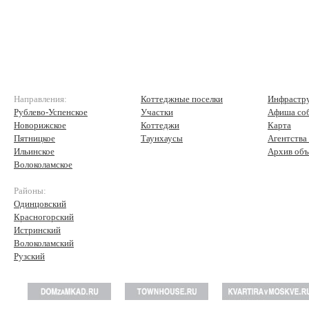
Направления:
Коттеджные поселки
Инфрастр
Рублево-Успенское
Участки
Афиша со
Новорижское
Коттеджи
Карта
Пятницкое
Таунхаусы
Агентства
Ильинское
Архив объ
Волоколамское
Районы:
Одинцовский
Красногорский
Истринский
Волоколамский
Рузский