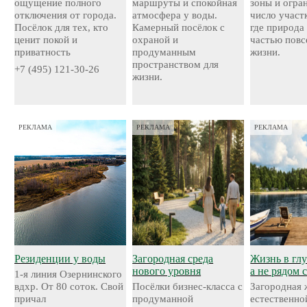
ощущение полного
маршруты и спокойная
зоны и огра
отключения от города.
атмосфера у воды.
число участ
Посёлок для тех, кто
Камерный посёлок с
где природа
ценит покой и
охраной и
частью повс
приватность
продуманным
жизни.
пространством для
+7 (495) 121-30-26
жизни.
РЕКЛАМА
РЕКЛАМА
РЕКЛАМА
Резиденции у воды
Загородная среда
Жизнь в глу
нового уровня
а не рядом 
1-я линия Озернинского
вдхр. От 80 соток. Свой
Посёлки бизнес-класса с
Загородная 
причал
продуманной
естественно