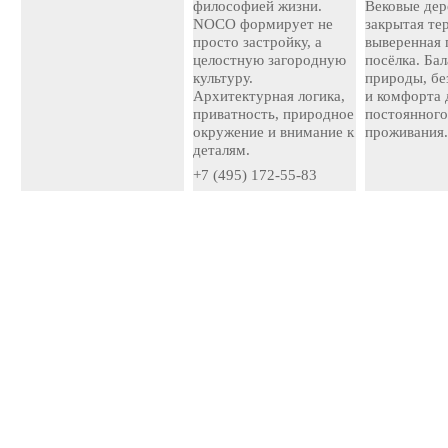
философией жизни.
Вековые дер
NOCO формирует не
закрытая те
просто застройку, а
выверенная 
целостную загородную
посёлка. Ба
культуру.
природы, бе
Архитектурная логика,
и комфорта 
приватность, природное
постоянног
окружение и внимание к
проживания
деталям.
+7 (495) 172-55-83