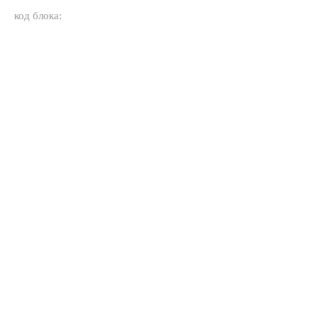
код блока: