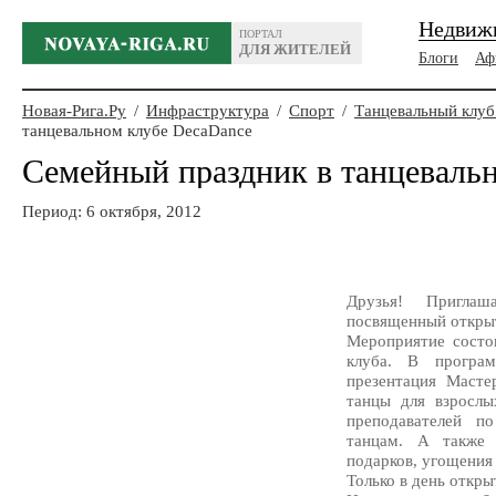
Недвиж
ПОРТАЛ
ДЛЯ ЖИТЕЛЕЙ
Блоги
Аф
Новая-Рига.Ру
/
Инфраструктура
/
Спорт
/
Танцевальный клу
танцевальном клубе DecaDance
Семейный праздник в танцеваль
Период: 6 октября, 2012
Друзья! Пригла
посвященный откр
Мероприятие состо
клуба. В програм
презентация Масте
танцы для взрослы
преподавателей п
танцам. А также 
подарков, угощения 
Только в день откры