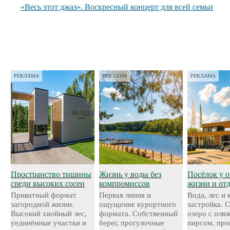
«Весь этот джаз». Воскресный концерт для всей семьи
РЕКЛАМА
РЕКЛАМА
РЕКЛАМА
Пространство тишины
Жизнь у воды без
Посёлок у о
среди высоких сосен
компромиссов
жизни и от
Приватный формат
Первая линия и
Вода, лес и
загородной жизни.
ощущение курортного
застройка. 
Высокий хвойный лес,
формата. Собственный
озеро с пля
уединённые участки и
берег, прогулочные
пирсом, про