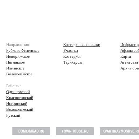
Направления:
Коттеджные поселки
Инфрастр
Рублево-Успенское
Участки
Афиша со
Новорижское
Коттеджи
Карта
Пятницкое
Таунхаусы
Агентства
Ильинское
Архив объ
Волоколамское
Районы:
Одинцовский
Красногорский
Истринский
Волоколамский
Рузский