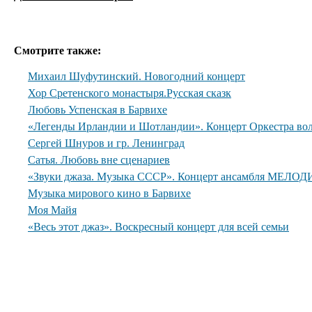
Смотрите также:
Михаил Шуфутинский. Новогодний концерт
Хор Сретенского монастыря.Русская сказк
Любовь Успенская в Барвихе
«Легенды Ирландии и Шотландии». Концерт Оркестра вол
Сергей Шнуров и гр. Ленинград
Сатья. Любовь вне сценариев
«Звуки джаза. Музыка СССР». Концерт ансамбля МЕЛОДИ
Музыка мирового кино в Барвихе
Моя Майя
«Весь этот джаз». Воскресный концерт для всей семьи