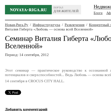
Недвиж
ПОРТАЛ
ДЛЯ ЖИТЕЛЕЙ
Блоги
Аф
Новая-Рига.Ру
/
Инфраструктура
/
Развлечения
/
Концертный з
Виталия Гиберта «Любовь — основа всей Вселенной»
Семинар Виталия Гиберта «Любо
Вселенной»
Период: 14 сентября, 2012
Этот семинар — практическое руководство к осознанной 
потенциалов и сверхспособностей... Ведь Любовь — основа все
14 сентября в CROCUS CITY HALL.
Добавить комментарий