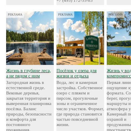
+7 (495) 172-55-83
РЕКЛАМА
РЕКЛАМА
РЕКЛАМА
Жизнь в глубине леса,
Посёлок у озера для
Жизнь у во
а не рядом с ним
жизни и отдыха
компромисс
Загородная жизнь в
Вода, лес и камерная
Первая лини
естественной среде.
застройка. Собственное
ощущение к
Вековые деревья,
озеро с пляжем и
формата. С
закрытая территория и
пирсом, прогулочные
берег, прог
выверенная планировка
зоны и ограниченное
маршруты и
посёлка. Баланс
число участков. Формат,
атмосфера у
природы, безопасности
где природа становится
Камерный по
и комфорта для
частью повседневной
охраной и
постоянного
жизни.
продуманн
проживания.
пространств