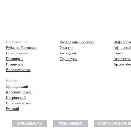
Направления:
Коттеджные поселки
Инфрастр
Рублево-Успенское
Участки
Афиша со
Новорижское
Коттеджи
Карта
Пятницкое
Таунхаусы
Агентства
Ильинское
Архив объ
Волоколамское
Районы:
Одинцовский
Красногорский
Истринский
Волоколамский
Рузский