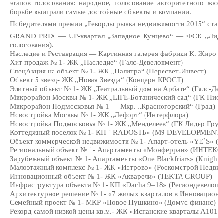
этапов голосования: народное, голосование авторитетного ж
борьбе выиграли самые достойные объекты и компании.
Победителями премии „Рекорды рынка недвижимости 2015“ ста
GRAND PRIX —
UP-квартал
„Западное Кунцево“ — ФСК „Лиде
голосования).
Наследие и Реставрация — Картинная галерея фабрики К. Жиро (
Хит продаж № 1- ЖК „Наследие“ (
Галс-Девелопмент
)
СпецАкция на объект № 1- ЖК „Палитра“ (
Пересвет-Инвест
)
Объект 5 звезд- ЖК „Новая Звезда“ (Концерн КРОСТ)
Элитный объект № 1- ЖК „Театральный дом на Арбате“ (
Галс-Д
Микрорайон Москвы № 1- ЖК „
LIFE-Ботанический
сад“ (ГК Пи
Микрорайон Подмосковья № 1 — Мкр. „Красногорский“ (Град)
Новостройка Москвы № 1- ЖК „Лефорт“ (Интерфлора)
Новостройка Подмосковья № 1- ЖК „Менделеев“ (ГК Лидер Гру
Коттеджный поселок № 1- КП " RADOSTЬ» (M9 DEVELOPMEN
Объект коммерческой недвижимости № 1-
Апарт-отель
«YE`S» 
Региональный объект № 1- Апартаменты «Монферран» (ИНТЕК
Зарубежный объект № 1- Апартаменты «One Blackfriars» (Knight
Малоэтажный комплекс № 1- ЖК «Истрово» (Роскомстрой Недв
Инновационный объект № 1- ЖК «Акварели» (TEKTA GROUP)
Инфраструктура объекта № 1- КП «Dacha 9–18» (Региондевело
Архитектурное решение № 1- «7 жилых кварталов в Инновацио
Семейный проект № 1- МКР «Новое Пушкино» (Домус финанс)
Рекорд самой низкой цены кв.м.- ЖК «Испанские кварталы А