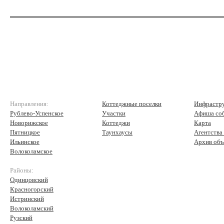
Направления:
Коттеджные поселки
Инфрастр
Рублево-Успенское
Участки
Афиша со
Новорижское
Коттеджи
Карта
Пятницкое
Таунхаусы
Агентства
Ильинское
Архив объ
Волоколамское
Районы:
Одинцовский
Красногорский
Истринский
Волоколамский
Рузский