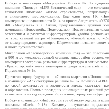
Победу в номинации «Микрорайон Москвы № 1» одерж
компании «Пионер». «
LIFE-Ботанический
сад» — это сочетани
технологий японского жилого строительства, потрясающе
и уникального местоположения. Еще один приз ГК «Пио
коммерческой недвижимости № 1» за проект
Апарт-отель
«YE`S
ЖК «Менделеев» в г. Химки, представленный группой ком
номинации «Новостройка Подмосковья». Исключительная локац
остеклением и развитой инфраструктурой, удобно расположе
от трех станций метро «Планерная», «Речной вокзал», «Сх
от международного аэропорта Шереметьево позволит своим
и много путешествовать.
Микрорайон «Красногорский» компании Град — это престижная
и 800 м до железнодорожной станции, микрорайон расположе
комфортная застройка, развитая инфраструктура и оптимально
«Красногорский» очень популярным среди покупателей и по
Подмосковья № 1».
Прототип города будущего — «7 жилых кварталов в Инновацио
в номинации «Архитектурное решение № 1». Компания «ОДАС 
по своей архитектуре и значимости жилых кварталов, на
и образования. Помимо последних инновационных решений рез
великолепное международное образование, городская инфрастр
Победу в номинации «Инфраструктура объекта» одержала комп
поселком «Dacha 9–18». Каждому покупателю предлагае