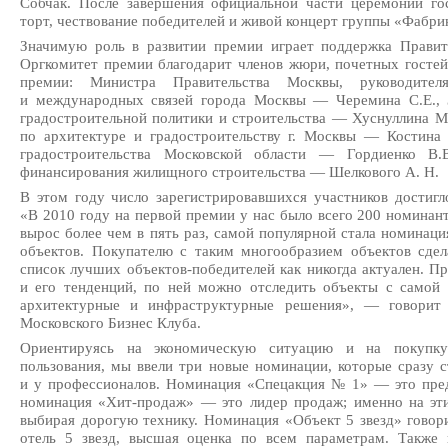
Собчак. После завершения официальной части церемонии го
торт, чествование победителей и живой концерт группы «Фабри
Значимую роль в развитии премии играет поддержка Правит
Оргкомитет премии благодарит членов жюри, почетных гостей
премии: Министра Правительства Москвы, руководителя
и международных связей города Москвы — Черемина С.Е., 
градостроительной политики и строительства — Хуснуллина М
по архитектуре и градостроительству г. Москвы — Костина 
градостроительства Московской области — Гордиенко В.В
финансирования жилищного строительства — Шелкового А. Н.
В этом году число зарегистрировавшихся участников достиг
«В 2010 году на первой премии у нас было всего 200 номинант
вырос более чем в пять раз, самой популярной стала номинац
объектов. Покупателю с таким многообразием объектов сдел
список лучших
объектов-победителей
как никогда актуален. П
и его тенденций, по ней можно отследить объекты с самой 
архитектурные и инфраструктурные решения», — говорит 
Московского Бизнес Клуба.
Ориентируясь на экономическую ситуацию и на покупку
пользования, мы ввели три новые номинации, которые сразу с
и у профессионалов. Номинация «Спецакция № 1» — это пре
номинация
«Хит-продаж»
— это лидер продаж; именно на эти
выбирая дорогую технику. Номинация «Объект 5 звезд» говорит
отель 5 звезд, высшая оценка по всем параметрам. Также 