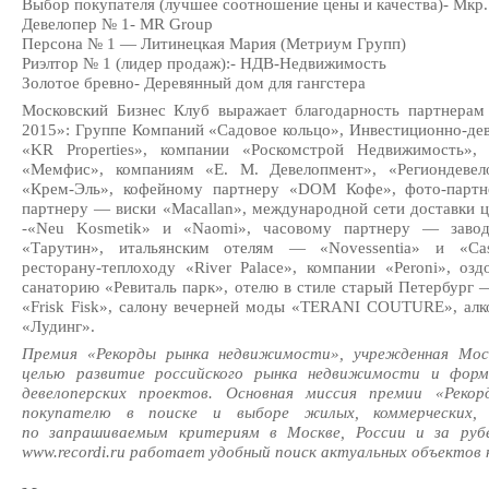
Выбор покупателя (лучшее соотношение цены и качества)- Мкр
Девелопер № 1- MR Group
Персона № 1 — Литинецкая Мария (Метриум Групп)
Риэлтор № 1 (лидер продаж):-
НДВ-Недвижимость
Золотое бревно- Деревянный дом для гангстера
Московский Бизнес Клуб выражает благодарность партнера
2015»: Группе Компаний «Садовое кольцо»,
Инвестиционно-де
«KR Properties», компании «Роскомстрой Недвижимость»
«Мемфис», компаниям «
Е. М. Девелопмент»
, «Региондевел
«Крем-Эль»
, кофейному партнеру «DOM Кофе»,
фото-партн
партнеру — виски «Macallan», международной сети доставки 
-«Neu Kosmetik» и «Naomi», часовому партнеру — заво
«Тарутин», итальянским отелям — «Novessentia» и «Cas
ресторану-теплоходу
«River Palace», компании «Peroni», о
санаторию «Ревиталь парк», отелю в стиле старый Петербург 
«Frisk Fisk», салону вечерней моды «TERANI COUTURE», алк
«Лудинг».
Премия «Рекорды рынка недвижимости», учрежденная Моск
целью развитие российского рынка недвижимости и форм
девелоперских проектов. Основная миссия премии «Рек
покупателю в поиске и выборе жилых, коммерческих,
по запрашиваемым критериям в Москве, России и за ру
www.recordi.ru работает удобный поиск актуальных объектов