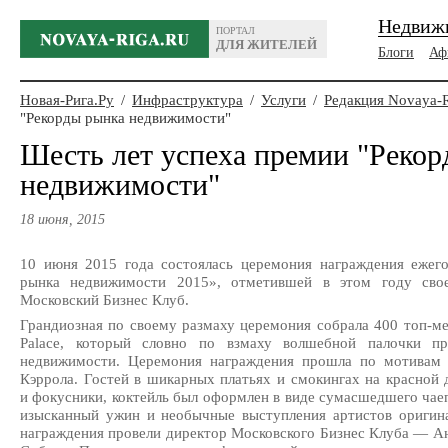
Недвиж
ПОРТАЛ
ДЛЯ ЖИТЕЛЕЙ
Блоги
Аф
Новая-Рига.Ру
/
Инфраструктура
/
Услуги
/
Редакция Novaya-
"Рекорды рынка недвижимости"
Шесть лет успеха премии "Реко
недвижимости"
18 июня, 2015
10 июня 2015 года состоялась церемония награждения еже
рынка недвижимости 2015», отметившей в этом году сво
Московский Бизнес Клуб.
Грандиозная по своему размаху церемония собрала 400
топ-м
Palace, который словно по взмаху волшебной палочки пр
недвижимости. Церемония награждения прошла по мотивам 
Кэррола. Гостей в шикарных платьях и смокингах на красной
и фокусники, коктейль был оформлен в виде сумасшедшего чаеп
изысканный ужин и необычные выступления артистов оригин
награждения провели директор Московского Бизнес Клуба — А