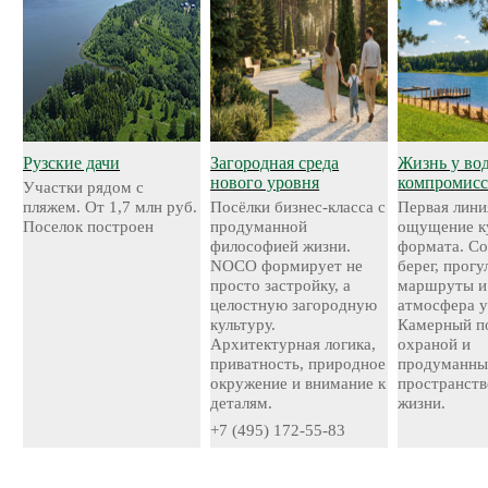
Рузские дачи
Загородная среда
Жизнь у во
нового уровня
компромисс
Участки рядом с
пляжем. От 1,7 млн руб.
Посёлки бизнес-класса с
Первая лини
Поселок построен
продуманной
ощущение к
философией жизни.
формата. С
NOCO формирует не
берег, прог
просто застройку, а
маршруты и
целостную загородную
атмосфера у
культуру.
Камерный по
Архитектурная логика,
охраной и
приватность, природное
продуманн
окружение и внимание к
пространств
деталям.
жизни.
+7 (495) 172-55-83