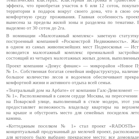
тематических кластерах. Кластерная застройка и грамотное 
эффекта, что приобретая участок в 6 или 12 соток, покупат
территории в подарок вокруг своего дома, что в свою оче
комфортную среду проживания. Главная особенность проек
вынесена за пределы жилой зоны и разделена по тематике. 
выделено от 30 соток до 2га.
В номинации «Малоэтажный комплекс» заветную статуэтку
построенный компанией «Роскомстрой Недвижимость». Жил
в одном из самых живописнейших мест Подмосковья — Истр
возводится малоэтажный комплекс премиальной застройк
состоящий из четырех малоэтажных жилых домов, выполненных
Проект компании «Домус финанс» — микрорайон «Новое П
№ 1». Собственная богатая семейная инфраструктура, наличие
большое количество лесов и водоемов обеспечивают прекр
комфортной жизни и активного отдыха всей семьи.
«Театральный дом на Арбате» от компании
Галс-Девеломент
— 
№ 1». Расположенный в самом сердце Москвы, на пересечении
на Поварской улице, выполненный в стиле модерн, этот у
предоставляет возможность владельцу квартиры на верхне
на крыше и обустроить место для семейных посиделок лето
камина.
«Коттеджным поселком № 1» стал проект «RADOSTЬ»
концептуальный продуманный до мелочей проект, расположен
для которого было выбрано прекрасное место: все домовлад