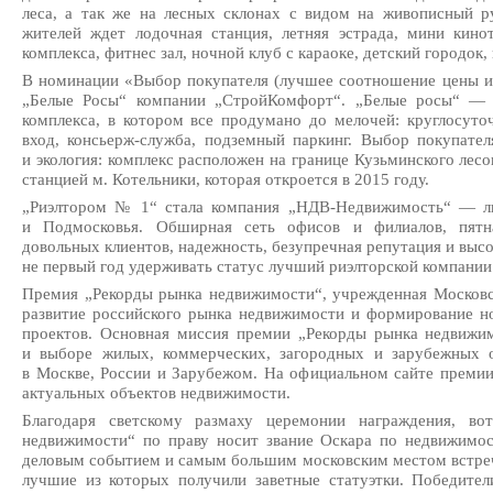
леса, а так же на лесных склонах с видом на живописный р
жителей ждет лодочная станция, летняя эстрада, мини кино
комплекса, фитнес зал, ночной клуб с караоке, детский городок,
В номинации «Выбор покупателя (лучшее соотношение цены и 
„Белые Росы“ компании „СтройКомфорт“. „Белые росы“ — 
комплекса, в котором все продумано до мелочей: круглосуто
вход,
консьерж-служба
, подземный паркинг. Выбор покупате
и экология: комплекс расположен на границе Кузьминского лес
станцией м. Котельники, которая откроется в 2015 году.
„Риэлтором № 1“ стала компания „
НДВ-Недвижимость
“ — л
и Подмосковья. Обширная сеть офисов и филиалов, пятн
довольных клиентов, надежность, безупречная репутация и выс
не первый год удерживать статус лучший риэлторской компани
Премия „Рекорды рынка недвижимости“, учрежденная Московс
развитие российского рынка недвижимости и формирование но
проектов. Основная миссия премии „Рекорды рынка недвиж
и выборе жилых, коммерческих, загородных и зарубежных 
в Москве, России и Зарубежом. На официальном сайте премии
актуальных объектов недвижимости.
Благодаря светскому размаху церемонии награждения, в
недвижимости“ по праву носит звание Оскара по недвижимо
деловым событием и самым большим московским местом встр
лучшие из которых получили заветные статуэтки. Победител