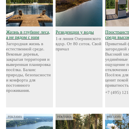
Жизнь в глубине леса,
Резиденции у воды
Пространст
а не рядом с ним
среди высо
1-я линия Озернинского
Загородная жизнь в
вдхр. От 80 соток. Свой
Приватный 
естественной среде.
причал
загородной 
Вековые деревья,
Высокий хво
закрытая территория и
уединённые 
выверенная планировка
ощущение п
посёлка. Баланс
отключения 
природы, безопасности
Посёлок для 
и комфорта для
ценит покой
постоянного
приватность
проживания.
+7 (495) 121
РЕКЛАМА
РЕКЛАМА
РЕКЛАМА