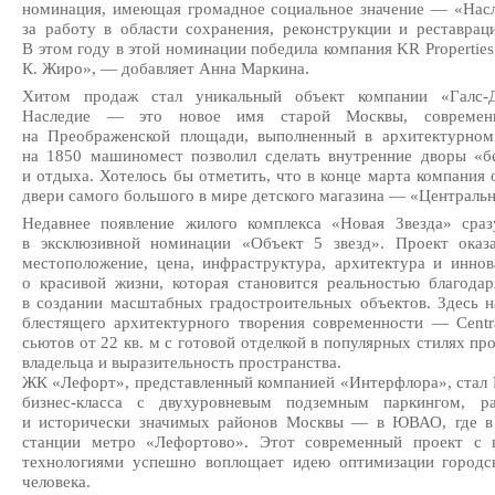
номинация, имеющая громадное социальное значение — «Насле
за работу в области сохранения, реконструкции и реставрац
В этом году в этой номинации победила компания KR Propertie
К. Жиро», — добавляет Анна Маркина.
Хитом продаж стал уникальный объект компании
«Галс-
Наследие — это новое имя старой Москвы, совреме
на Преображенской площади, выполненный в архитектурно
на 1850 машиномест позволил сделать внутренние дворы «
и отдыха. Хотелось бы отметить, что в конце марта компания 
двери самого большого в мире детского магазина — «Центральн
Недавнее появление жилого комплекса «Новая Звезда» сра
в эксклюзивной номинации «Объект 5 звезд». Проект оказ
местоположение, цена, инфраструктура, архитектура и инно
о красивой жизни, которая становится реальностью благо
в создании масштабных градостроительных объектов. Здесь н
блестящего архитектурного творения современности — Centr
сьютов от 22 кв. м с готовой отделкой в популярных стилях пр
владельца и выразительность пространства.
ЖК «Лефорт», представленный компанией «Интерфлора», стал
бизнес-класса
с двухуровневым подземным паркингом, ра
и исторически значимых районов Москвы — в ЮВАО, где в 
станции метро «Лефортово». Этот современный проект с 
технологиями успешно воплощает идею оптимизации городск
человека.