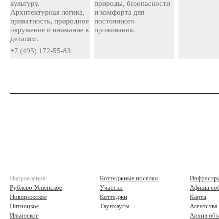
культуру.
природы, безопасности
Архитектурная логика,
и комфорта для
приватность, природное
постоянного
окружение и внимание к
проживания.
деталям.
+7 (495) 172-55-83
Направления:
Коттеджные поселки
Инфрастр
Рублево-Успенское
Участки
Афиша со
Новорижское
Коттеджи
Карта
Пятницкое
Таунхаусы
Агентства
Ильинское
Архив объ