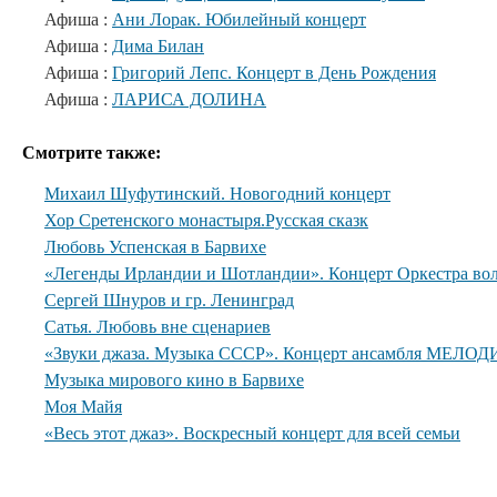
Афиша :
Ани Лорак. Юбилейный концерт
Афиша :
Дима Билан
Афиша :
Григорий Лепс. Концерт в День Рождения
Афиша :
ЛАРИСА ДОЛИНА
Смотрите также:
Михаил Шуфутинский. Новогодний концерт
Хор Сретенского монастыря.Русская сказк
Любовь Успенская в Барвихе
«Легенды Ирландии и Шотландии». Концерт Оркестра вол
Сергей Шнуров и гр. Ленинград
Сатья. Любовь вне сценариев
«Звуки джаза. Музыка СССР». Концерт ансамбля МЕЛОДИ
Музыка мирового кино в Барвихе
Моя Майя
«Весь этот джаз». Воскресный концерт для всей семьи