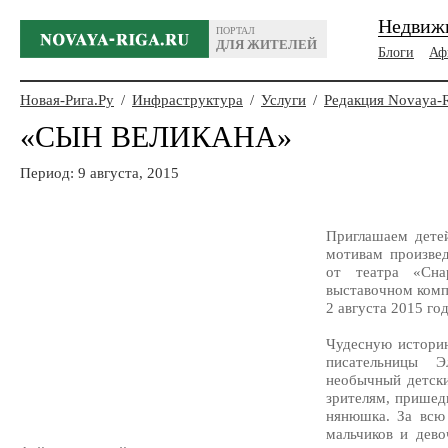
Недвиж
ПОРТАЛ
ДЛЯ ЖИТЕЛЕЙ
Блоги
Аф
Новая-Рига.Ру
/
Инфраструктура
/
Услуги
/
Редакция Novaya-
«СЫН ВЕЛИКАНА»
Период: 9 августа, 2015
Приглашаем дете
мотивам произве
от театра «Сна
выставочном комп
2 августа 2015 год
Чудесную истори
писательницы 
необычный детски
зрителям, пришед
нянюшка. За всю
мальчиков и дево