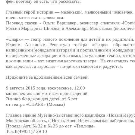
фей, поэтому ей есть, что рассказать.
Главный герой истории — маленький, малюсенький человечек,
очень хотел стать великаном.
Перевод сказки - Ольги Варшавер, режиссер спектакля -Юрий
России Маргарита Шилова, и Александра Маглёваная (виолончел
«Снарк» — театр нового поколения для детей и их родителей
Юрием Алесиным. Репертуар театра «Снарк» обращает
написанными молодыми авторами и поставленными молодыми р
и современные декорации и костюмы, актуальные тексты, котор
в жизни вещи – вот визитная карточка театра. На спектаклях т
как взрослые, а взрослые – по-детски смеются и радуются.
Приходите за вдохновением всей семьей!
9 августа 2015 года, воскресенье, 12.00
моноспектакльпо мотивам произведений
Элинор Фарджон для детей от 6 лет
от театра «СНАРК» (Москва)
Главное здание Музейно-выставочного комплекса «Новый Иеру
Московская область, г. Истра, Ново-Иерусалимская набережная, 
Проезд: Авт. № 32 и № 33 до ост. «Теплицы»
Тел. 8(49831)7 29 10