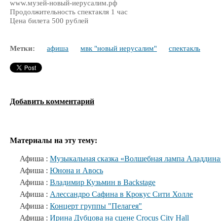
www.музей-новый-иерусалим.рф
Продолжительность спектакля 1 час
Цена билета 500 рублей
Метки:
афиша
мвк "новый иерусалим"
спектакль
Добавить комментарий
Материалы на эту тему:
Афиша :
Музыкальная сказка «Волшебная лампа Аладдина
Афиша :
Юнона и Авось
Афиша :
Владимир Кузьмин в Backstage
Афиша :
Алессандро Сафина в Крокус Сити Холле
Афиша :
Концерт группы "Пелагея"
Афиша :
Ирина Дубцова на сцене Crocus City Hall