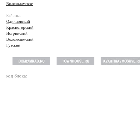
Волоколамское
Районы:
Одинцовский
Красногорский
Истринский
Волоколамский
Рузский
код блока: