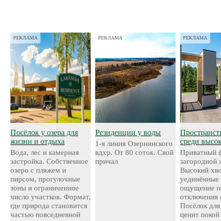
РЕКЛАМА
РЕКЛАМА
РЕКЛАМА
Посёлок у озера для
Резиденции у воды
Пространст
жизни и отдыха
среди высо
1-я линия Озернинского
Вода, лес и камерная
вдхр. От 80 соток. Свой
Приватный 
застройка. Собственное
причал
загородной 
озеро с пляжем и
Высокий хво
пирсом, прогулочные
уединённые 
зоны и ограниченное
ощущение п
число участков. Формат,
отключения 
где природа становится
Посёлок для 
частью повседневной
ценит покой