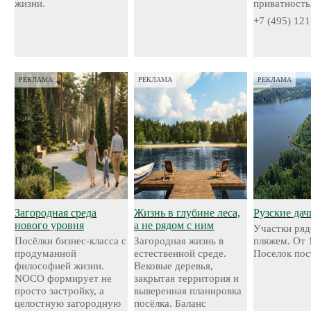
жизни.
приватность
+7 (495) 121
РЕКЛАМА
РЕКЛАМА
РЕКЛАМА
Загородная среда
Жизнь в глубине леса,
Рузские дач
нового уровня
а не рядом с ним
Участки ряд
Посёлки бизнес-класса с
Загородная жизнь в
пляжем. От 
продуманной
естественной среде.
Поселок пос
философией жизни.
Вековые деревья,
NOCO формирует не
закрытая территория и
просто застройку, а
выверенная планировка
целостную загородную
посёлка. Баланс