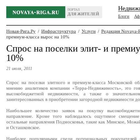
Недвиж
ПОРТАЛ
ДЛЯ ЖИТЕЛЕЙ
Блоги
Аф
Новая-Рига.Ру
/
Инфраструктура
/
Услуги
/
Редакция Novaya-
премиум-класса вырос на 10%
Спрос на поселки элит- и преми
10%
21 июля, 2011
Спрос на поселки элитного и премиум-класса Московской об
мнению аналитиков компании «Терра-Недвижимость», это гов
высокобюджетной недвижимости, а также о значительном
заинтересованных в приобретении загородной недвижимости до
Наибольшее количество заявок на покупку высокобюджет
направление. Кроме того наблюдалось ощутимое смещение
остальные направления Подмосковья, такие как Минское, Можай
и Осташковское.
Наиболее популярными среди потенциальных покупателей 