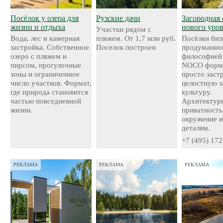
Посёлок у озера для
Рузские дачи
Загородная 
жизни и отдыха
нового уро
Участки рядом с
Вода, лес и камерная
пляжем. От 1,7 млн руб.
Посёлки биз
застройка. Собственное
Поселок построен
продуманно
озеро с пляжем и
философией
пирсом, прогулочные
NOCO форми
зоны и ограниченное
просто застр
число участков. Формат,
целостную 
где природа становится
культуру.
частью повседневной
Архитектурн
жизни.
приватность
окружение и
деталям.
+7 (495) 172
РЕКЛАМА
РЕКЛАМА
РЕКЛАМА