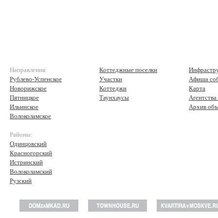
Направления:
Коттеджные поселки
Инфрастр
Рублево-Успенское
Участки
Афиша со
Новорижское
Коттеджи
Карта
Пятницкое
Таунхаусы
Агентства
Ильинское
Архив объ
Волоколамское
Районы:
Одинцовский
Красногорский
Истринский
Волоколамский
Рузский