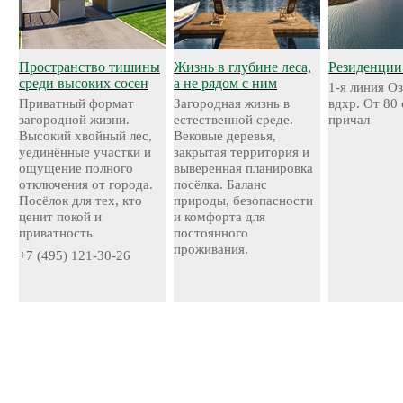
Пространство тишины
Жизнь в глубине леса,
Резиденции
среди высоких сосен
а не рядом с ним
1-я линия О
Приватный формат
Загородная жизнь в
вдхр. От 80
загородной жизни.
естественной среде.
причал
Высокий хвойный лес,
Вековые деревья,
уединённые участки и
закрытая территория и
ощущение полного
выверенная планировка
отключения от города.
посёлка. Баланс
Посёлок для тех, кто
природы, безопасности
ценит покой и
и комфорта для
приватность
постоянного
проживания.
+7 (495) 121-30-26