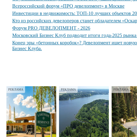
Всероссийский форум «ПРО девелопмент» в Москве
Инвестиции в недвижимость: ТОП-10 лучших объектов 20
Кто из российских девелоперов станет обладателем «Оска
Форум PRO ДЕВЕЛОПМЕНТ - 2026
Московский Бизнес Клуб подводит итоги года-2025 рынк
Конец эры «бетонных коробок»? Девелопмент ищет нову
Бизнес Клуба.
РЕКЛАМА
РЕКЛАМА
РЕКЛАМА