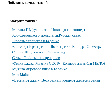
Добавить комментарий
Смотрите также:
Михаил Шуфутинский. Новогодний концерт
Хор Сретенского монастыря.Русская сказк
Любовь Успенская в Барвихе
«Легенды Ирландии и Шотландии». Концерт Оркестра во
Сергей Шнуров и гр. Ленинград
Сатья. Любовь вне сценариев
«Звуки джаза. Музыка СССР». Концерт ансамбля МЕЛО
Музыка мирового кино в Барвихе
Моя Майя
«Весь этот джаз». Воскресный концерт для всей семьи