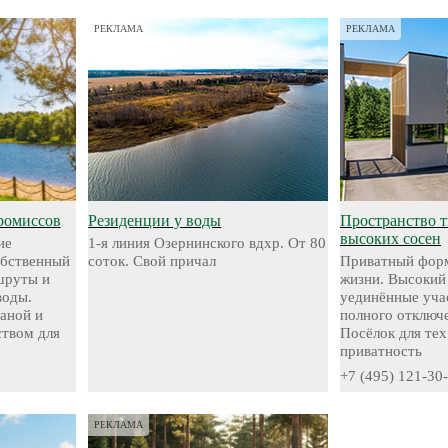
РЕКЛАМА
РЕКЛАМА
ромиссов
Резиденции у воды
Пространство 
высоких сосен
ие
1-я линия Озернинского вдхр. От 80
обственный
соток. Свой причал
Приватный форм
шруты и
жизни. Высокий
воды.
уединённые уча
аной и
полного отключе
твом для
Посёлок для тех
приватность
+7 (495) 121-30
РЕКЛАМА