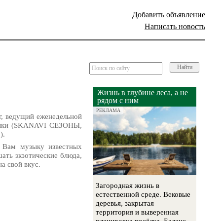
Добавить объявление
Написать новость
Найти
Жизнь в глубине леса, а не
рядом с ним
РЕКЛАМА
г, ведущий еженедельной
узыки (SKANAVI СЕЗОНЫ,
).
ь Вам музыку известных
ать экзотические блюда,
а свой вкус.
Загородная жизнь в
естественной среде. Вековые
деревья, закрытая
территория и выверенная