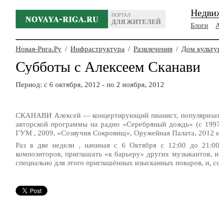
Недви
ПОРТАЛ
ДЛЯ ЖИТЕЛЕЙ
Блоги
Новая-Рига.Ру
/
Инфраструктура
/
Развлечения
/
Дом культу
Субботы с Алексеем Сканави
Период: c 6 октября, 2012 - по 2 ноября, 2012
СКАНАВИ Алексей — концертирующий пианист, популяризатор
авторской программы на радио «Серебряный дождь» (с 199
ГУМ , 2009, «Созвучия Сокровищ», Оружейная Палата, 2012 и др
Раз в две недели , начиная с 6 Октября с
12:00
до
21:
композиторов, приглашать «к барьеру» других музыкантов, и
специально для этого приглашённых изысканных поваров, и, с