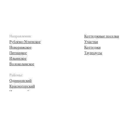
Направления:
Коттеджные поселки
Рублево-Успенское
Участки
Новорижское
Коттеджи
Пятницкое
Таунхаусы
Ильинское
Волоколамское
Районы:
Одинцовский
Красногорский
Истринский
Волоколамский
Рузский