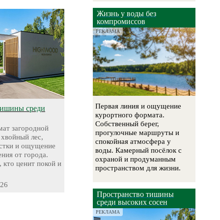
Жизнь у воды без
компромиссов
РЕКЛАМА
Первая линия и ощущение
тишины среди
курортного формата.
Собственный берег,
ат загородной
прогулочные маршруты и
 хвойный лес,
спокойная атмосфера у
стки и ощущение
воды. Камерный посёлок с
ния от города.
охраной и продуманным
, кто ценит покой и
пространством для жизни.
-26
Пространство тишины
среди высоких сосен
РЕКЛАМА