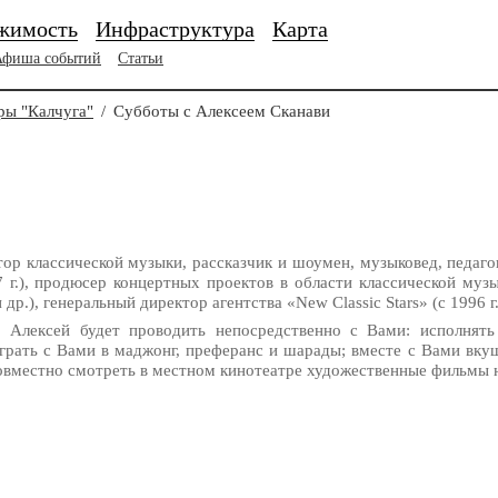
жимость
Инфраструктура
Карта
Афиша событий
Статьи
ры "Калчуга"
/
Субботы с Алексеем Сканави
 классической музыки, рассказчик и шоумен, музыковед, педаго
7 г.), продюсер концертных проектов в области классической м
.), генеральный директор агентства «New Classic Stars» (с 1996 г.
00
Алексей будет проводить непосредственно с Вами: исполнят
грать с Вами в маджонг, преферанс и шарады; вместе с Вами вкуш
овместно смотреть в местном кинотеатре художественные фильмы н