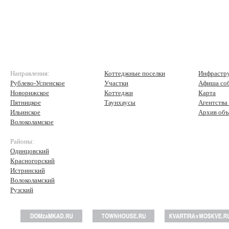
Направления:
Коттеджные поселки
Инфрастр
Рублево-Успенское
Участки
Афиша со
Новорижское
Коттеджи
Карта
Пятницкое
Таунхаусы
Агентства
Ильинское
Архив объ
Волоколамское
Районы:
Одинцовский
Красногорский
Истринский
Волоколамский
Рузский