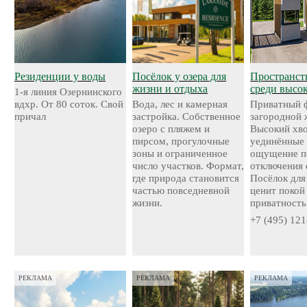
Резиденции у воды
Посёлок у озера для
Пространст
жизни и отдыха
среди высо
1-я линия Озернинского
вдхр. От 80 соток. Свой
Вода, лес и камерная
Приватный 
причал
застройка. Собственное
загородной 
озеро с пляжем и
Высокий хво
пирсом, прогулочные
уединённые 
зоны и ограниченное
ощущение п
число участков. Формат,
отключения 
где природа становится
Посёлок для 
частью повседневной
ценит покой
жизни.
приватность
+7 (495) 121
РЕКЛАМА
РЕКЛАМА
РЕКЛАМА