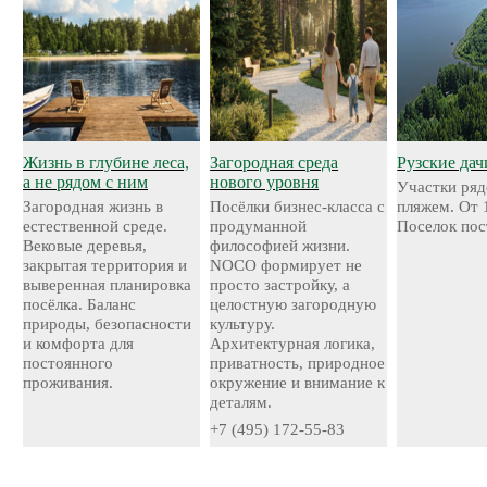
Жизнь в глубине леса,
Загородная среда
Рузские дач
а не рядом с ним
нового уровня
Участки ряд
Загородная жизнь в
Посёлки бизнес-класса с
пляжем. От 
естественной среде.
продуманной
Поселок пос
Вековые деревья,
философией жизни.
закрытая территория и
NOCO формирует не
выверенная планировка
просто застройку, а
посёлка. Баланс
целостную загородную
природы, безопасности
культуру.
и комфорта для
Архитектурная логика,
постоянного
приватность, природное
проживания.
окружение и внимание к
деталям.
+7 (495) 172-55-83