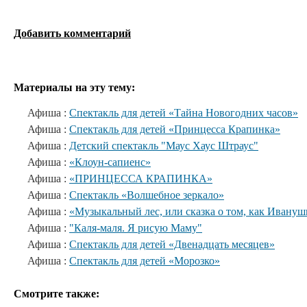
Добавить комментарий
Материалы на эту тему:
Афиша :
Спектакль для детей «Тайна Новогодних часов»
Афиша :
Спектакль для детей «Принцесса Крапинка»
Афиша :
Детский спектакль "Маус Хаус Штраус"
Афиша :
«Клоун-сапиенс»
Афиша :
«ПРИНЦЕССА КРАПИНКА»
Афиша :
Спектакль «Волшебное зеркало»
Афиша :
«Музыкальный лес, или сказка о том, как Ивануш
Афиша :
"Каля-маля. Я рисую Маму"
Афиша :
Спектакль для детей «Двенадцать месяцев»
Афиша :
Спектакль для детей «Морозко»
Смотрите также: