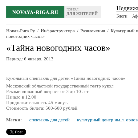
Недвиж
ПОРТАЛ
ДЛЯ ЖИТЕЛЕЙ
Блоги
Аф
Новая-Рига.Ру
/
Инфраструктура
/
Развлечения
/
Культурный 
новогодних часов»
«Тайна новогодних часов»
Период: 6 января, 2013
Кукольный спектакль для детей «Тайна новогодних часов».
Московский областной государственный театр кукол.
Рекомендованный возраст от 3 до 10 лет.
Начало в 12.00
Продолжительность 45 минут.
Стоимость билета: 500-600 рублей.
Метки:
спектакль для детей
культурный центр им.л. орло