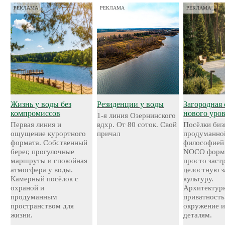
РЕКЛАМА
РЕКЛАМА
РЕКЛАМА
Жизнь у воды без
Резиденции у воды
Загородная 
компромиссов
нового уро
1-я линия Озернинского
Первая линия и
вдхр. От 80 соток. Свой
Посёлки биз
ощущение курортного
причал
продуманно
формата. Собственный
философией
берег, прогулочные
NOCO форми
маршруты и спокойная
просто застр
атмосфера у воды.
целостную 
Камерный посёлок с
культуру.
охраной и
Архитектурн
продуманным
приватность
пространством для
окружение и
жизни.
деталям.