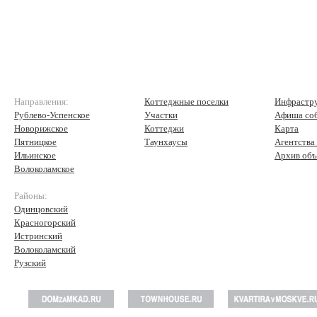
Направления:
Коттеджные поселки
Инфрастр
Рублево-Успенское
Участки
Афиша со
Новорижское
Коттеджи
Карта
Пятницкое
Таунхаусы
Агентства
Ильинское
Архив объ
Волоколамское
Районы:
Одинцовский
Красногорский
Истринский
Волоколамский
Рузский