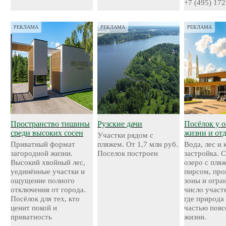
+7 (495) 172
РЕКЛАМА
РЕКЛАМА
РЕКЛАМА
Пространство тишины
Рузские дачи
Посёлок у о
среди высоких сосен
жизни и от
Участки рядом с
Приватный формат
пляжем. От 1,7 млн руб.
Вода, лес и
загородной жизни.
Поселок построен
застройка. 
Высокий хвойный лес,
озеро с пля
уединённые участки и
пирсом, про
ощущение полного
зоны и огра
отключения от города.
число участ
Посёлок для тех, кто
где природа
ценит покой и
частью повс
приватность
жизни.