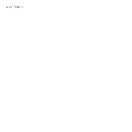
код блока: