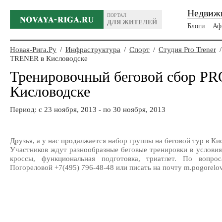
Недвиж
ПОРТАЛ
ДЛЯ ЖИТЕЛЕЙ
Блоги
Аф
Новая-Рига.Ру
/
Инфраструктура
/
Спорт
/
Студия Pro Trener
/
TRENER в Кисловодске
Тренировочный беговой сбор P
Кисловодске
Период: c 23 ноября, 2013 - по 30 ноября, 2013
Друзья, а у нас продалжается набор группы на беговой тур в 
Участников ждут разнообразные беговые тренировки в условиях
кроссы, функциональная подготовка, триатлет. По вопро
Погореловой +7(495) 796-48-48 или писать на почту m.pogorelov