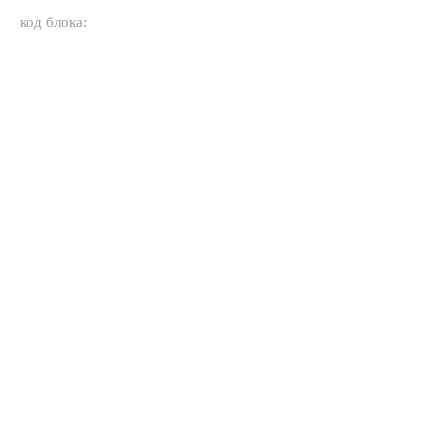
код блока: