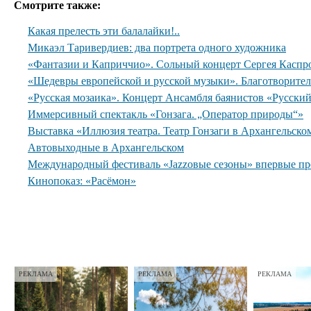
Смотрите также:
Какая прелесть эти балалайки!..
Микаэл Таривердиев: два портрета одного художника
«Фантазии и Каприччио». Сольный концерт Сергея Каспр
«Шедевры европейской и русской музыки». Благотворите
«Русская мозаика». Концерт Ансамбля баянистов «Русски
Иммерсивный спектакль «Гонзага. „Оператор природы“»
Выставка «Иллюзия театра. Театр Гонзаги в Архангельско
Автовыходные в Архангельском
Международный фестиваль «Jazzовые сезоны» впервые пр
Кинопоказ: «Расёмон»
РЕКЛАМА
РЕКЛАМА
РЕКЛАМА