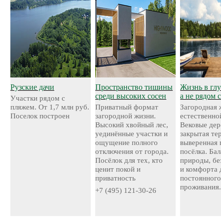
Рузские дачи
Пространство тишины
Жизнь в глу
среди высоких сосен
а не рядом 
Участки рядом с
пляжем. От 1,7 млн руб.
Приватный формат
Загородная 
Поселок построен
загородной жизни.
естественно
Высокий хвойный лес,
Вековые дер
уединённые участки и
закрытая те
ощущение полного
выверенная 
отключения от города.
посёлка. Ба
Посёлок для тех, кто
природы, бе
ценит покой и
и комфорта 
приватность
постоянног
проживания
+7 (495) 121-30-26