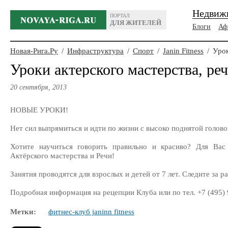
Недвиж
ПОРТАЛ
ДЛЯ ЖИТЕЛЕЙ
Блоги
Аф
Новая-Рига.Ру
/
Инфраструктура
/
Спорт
/
Janin Fitness
/
Урок
Уроки актерского мастерства, ре
20 сентября, 2013
НОВЫЕ УРОКИ!
Нет сил выпрямиться и идти по жизни с высоко поднятой голо
Хотите научиться говорить правильно и красиво? Для Вас
Актёрского мастерства и Речи!
Занятия проводятся для взрослых и детей от 7 лет. Следите за р
Подробная информация на рецепции Клуба или по тел. +7 (495) 
Метки:
фитнес-клуб janinn fitness