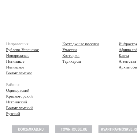
Направления:
Коттеджные поселки
Инфрастр
Рублево-Успенское
Участки
Афиша со
Новорижское
Коттеджи
Карта
Пятницкое
Таунхаусы
Агентства
Ильинское
Архив объ
Волоколамское
Районы:
Одинцовский
Красногорский
Истринский
Волоколамский
Рузский