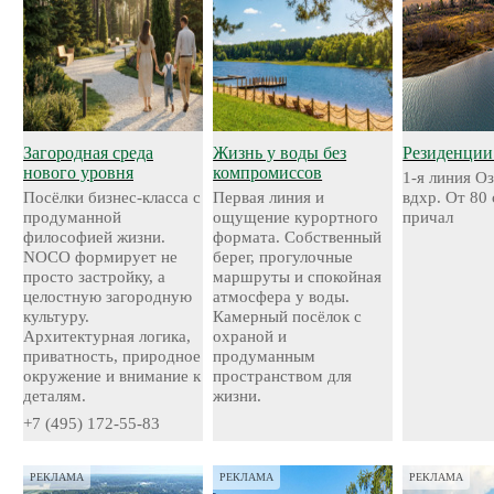
Загородная среда
Жизнь у воды без
Резиденции
нового уровня
компромиссов
1-я линия О
Посёлки бизнес-класса с
Первая линия и
вдхр. От 80
продуманной
ощущение курортного
причал
философией жизни.
формата. Собственный
NOCO формирует не
берег, прогулочные
просто застройку, а
маршруты и спокойная
целостную загородную
атмосфера у воды.
культуру.
Камерный посёлок с
Архитектурная логика,
охраной и
приватность, природное
продуманным
окружение и внимание к
пространством для
деталям.
жизни.
+7 (495) 172-55-83
РЕКЛАМА
РЕКЛАМА
РЕКЛАМА