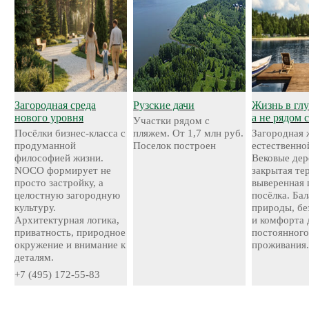
Загородная среда
Рузские дачи
Жизнь в глу
нового уровня
а не рядом 
Участки рядом с
Посёлки бизнес-класса с
пляжем. От 1,7 млн руб.
Загородная 
продуманной
Поселок построен
естественно
философией жизни.
Вековые дер
NOCO формирует не
закрытая те
просто застройку, а
выверенная 
целостную загородную
посёлка. Ба
культуру.
природы, бе
Архитектурная логика,
и комфорта 
приватность, природное
постоянног
окружение и внимание к
проживания
деталям.
+7 (495) 172-55-83