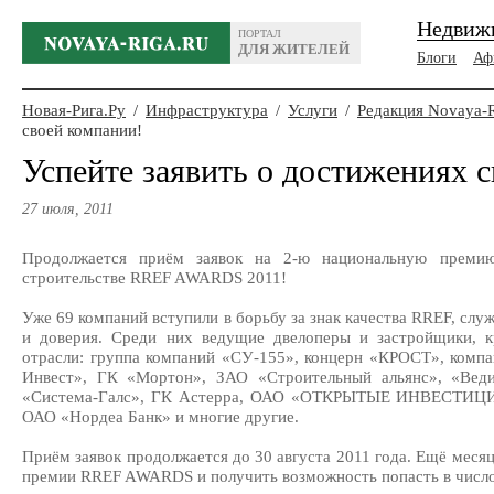
Недвиж
ПОРТАЛ
ДЛЯ ЖИТЕЛЕЙ
Блоги
Аф
Новая-Рига.Ру
/
Инфраструктура
/
Услуги
/
Редакция Novaya-
своей компании!
Успейте заявить о достижениях 
27 июля, 2011
Продолжается приём заявок на 2-ю национальную преми
строительстве RREF AWARDS 2011!
Уже 69 компаний вступили в борьбу за знак качества RREF, слу
и доверия. Среди них ведущие двелоперы и застройщики, 
отрасли: группа компаний «СУ-155», концерн «КРОСТ», ком
Инвест», ГК «Мортон», ЗАО «Строительный альянс», «Вед
«Система-Галс», ГК Астерра, ОАО «ОТКРЫТЫЕ ИНВЕСТИЦИИ
ОАО «Нордеа Банк» и многие другие.
Приём заявок продолжается до 30 августа 2011 года. Ещё меся
премии RREF AWARDS и получить возможность попасть в число