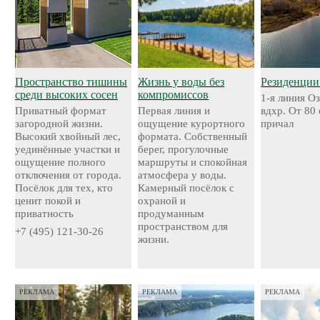
Пространство тишины
Жизнь у воды без
Резиденции
среди высоких сосен
компромиссов
1-я линия О
Приватный формат
Первая линия и
вдхр. От 80
загородной жизни.
ощущение курортного
причал
Высокий хвойный лес,
формата. Собственный
уединённые участки и
берег, прогулочные
ощущение полного
маршруты и спокойная
отключения от города.
атмосфера у воды.
Посёлок для тех, кто
Камерный посёлок с
ценит покой и
охраной и
приватность
продуманным
пространством для
+7 (495) 121-30-26
жизни.
РЕКЛАМА
РЕКЛАМА
РЕКЛАМА