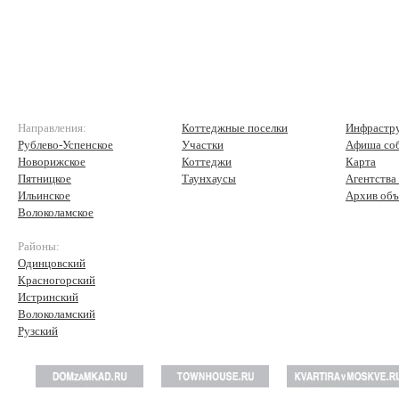
Направления:
Коттеджные поселки
Инфрастр
Рублево-Успенское
Участки
Афиша со
Новорижское
Коттеджи
Карта
Пятницкое
Таунхаусы
Агентства
Ильинское
Архив объ
Волоколамское
Районы:
Одинцовский
Красногорский
Истринский
Волоколамский
Рузский