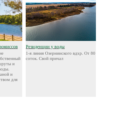
ромиссов
Резиденции у воды
ие
1-я линия Озернинского вдхр. От 80
обственный
соток. Свой причал
шруты и
воды.
аной и
твом для