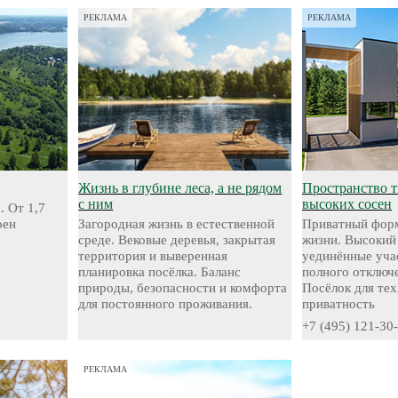
РЕКЛАМА
РЕКЛАМА
Жизнь в глубине леса, а не рядом
Пространство 
с ним
высоких сосен
. От 1,7
оен
Загородная жизнь в естественной
Приватный форм
среде. Вековые деревья, закрытая
жизни. Высокий
территория и выверенная
уединённые уча
планировка посёлка. Баланс
полного отключе
природы, безопасности и комфорта
Посёлок для тех
для постоянного проживания.
приватность
+7 (495) 121-30
РЕКЛАМА