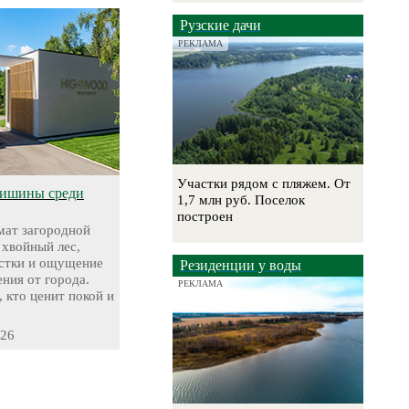
Рузские дачи
РЕКЛАМА
Участки рядом с пляжем. От
тишины среди
1,7 млн руб. Поселок
построен
ат загородной
 хвойный лес,
стки и ощущение
Резиденции у воды
ния от города.
РЕКЛАМА
, кто ценит покой и
-26