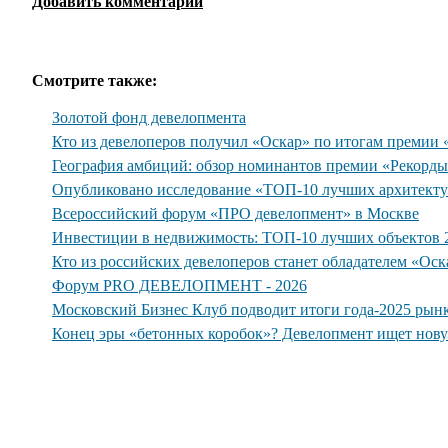
Добавить комментарий
Смотрите также:
Золотой фонд девелопмента
Кто из девелоперов получил «Оскар» по итогам премии
География амбиций: обзор номинантов премии «Рекорд
Опубликовано исследование «ТОП-10 лучших архитекту
Всероссийский форум «ПРО девелопмент» в Москве
Инвестиции в недвижимость: ТОП-10 лучших объектов 2
Кто из российских девелоперов станет обладателем «Ос
Форум PRO ДЕВЕЛОПМЕНТ - 2026
Московский Бизнес Клуб подводит итоги года-2025 рын
Конец эры «бетонных коробок»? Девелопмент ищет нов