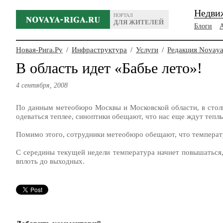
Недви
ПОРТАЛ
ДЛЯ ЖИТЕЛЕЙ
Блоги
Новая-Рига.Ру
/
Инфраструктура
/
Услуги
/
Редакция Novaya
В область идет «Бабье лето»!
4 сентября, 2008
По данным метеобюро Москвы и Московской области, в столи
одеваться теплее, синоптики обещают, что нас еще ждут теплы
Помимо этого, сотрудники метеобюро обещают, что темпера
С середины текущей недели температура начнет повышаться,
вплоть до выходных.