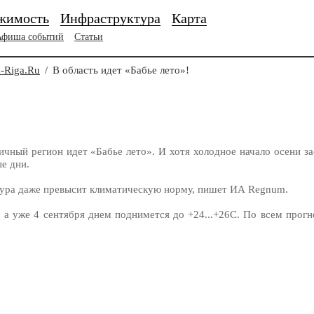
жимость
Инфраструктура
Карта
Афиша событий
Статьи
-Riga.Ru
/
В область идет «Бабье лето»!
чный регион идет «Бабье лето». И хотя холодное начало осени за
е дни.
тура даже превысит климатическую норму, пишет ИА Regnum.
 а уже 4 сентября днем поднимется до +24...+26С. По всем прогн