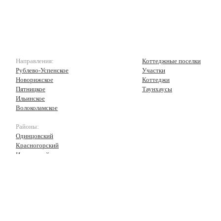
Направления:
Коттеджные поселки
Рублево-Успенское
Участки
Новорижское
Коттеджи
Пятницкое
Таунхаусы
Ильинское
Волоколамское
Районы:
Одинцовский
Красногорский
Истринский
Волоколамский
Рузский