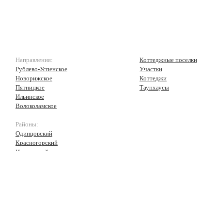
Направления:
Коттеджные поселки
Рублево-Успенское
Участки
Новорижское
Коттеджи
Пятницкое
Таунхаусы
Ильинское
Волоколамское
Районы:
Одинцовский
Красногорский
Истринский
Волоколамский
Рузский