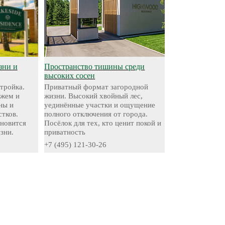
зни и
Пространство тишины среди
высоких сосен
стройка.
Приватный формат загородной
яжем и
жизни. Высокий хвойный лес,
ны и
уединённые участки и ощущение
стков.
полного отключения от города.
ановится
Посёлок для тех, кто ценит покой и
зни.
приватность
+7 (495) 121-30-26