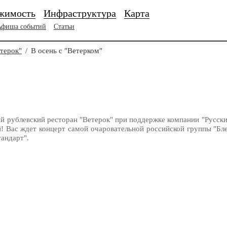
жимость
Инфраструктура
Карта
Афиша событий
Статьи
терок"
/
В осень с "Ветерком"
й рублевский ресторан "Ветерок" при поддержке компании "Русски
й! Вас ждет концерт самой очаровательной российской группы "Бл
тандарт".