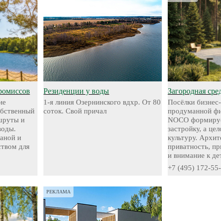
ромиссов
Резиденции у воды
Загородная сре
ие
1-я линия Озернинского вдхр. От 80
Посёлки бизнес-
обственный
соток. Свой причал
продуманной фи
шруты и
NOCO формируе
воды.
застройку, а це
аной и
культуру. Архит
твом для
приватность, п
и внимание к де
+7 (495) 172-55
РЕКЛАМА