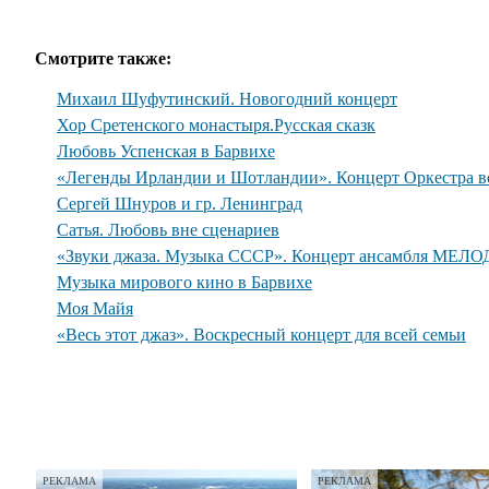
Смотрите также:
Михаил Шуфутинский. Новогодний концерт
Хор Сретенского монастыря.Русская сказк
Любовь Успенская в Барвихе
«Легенды Ирландии и Шотландии». Концерт Оркестра во
Сергей Шнуров и гр. Ленинград
Сатья. Любовь вне сценариев
«Звуки джаза. Музыка СССР». Концерт ансамбля МЕЛО
Музыка мирового кино в Барвихе
Моя Майя
«Весь этот джаз». Воскресный концерт для всей семьи
РЕКЛАМА
РЕКЛАМА