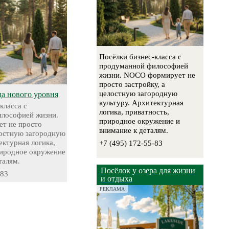
Посёлки бизнес-класса с
продуманной философией
жизни. NOCO формирует не
просто застройку, а
целостную загородную
да нового уровня
культуру. Архитектурная
класса с
логика, приватность,
лософией жизни.
природное окружение и
т не просто
внимание к деталям.
лостную загородную
ектурная логика,
+7 (495) 172-55-83
риродное окружение
талям.
Посёлок у озера для жизни
-83
и отдыха
РЕКЛАМА