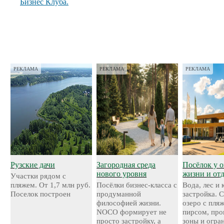
Бизнес Клуба.
РЕКЛАМА
РЕКЛАМА
РЕКЛАМА
Рузские дачи
Загородная среда
Посёлок у о
нового уровня
жизни и от
Участки рядом с
пляжем. От 1,7 млн руб.
Посёлки бизнес-класса с
Вода, лес и
Поселок построен
продуманной
застройка. 
философией жизни.
озеро с пля
NOCO формирует не
пирсом, про
просто застройку, а
зоны и огра