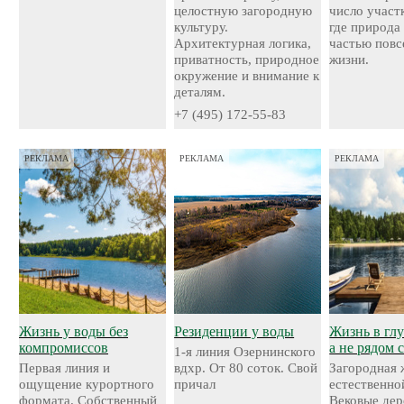
целостную загородную
число участ
культуру.
где природа
Архитектурная логика,
частью повс
приватность, природное
жизни.
окружение и внимание к
деталям.
+7 (495) 172-55-83
РЕКЛАМА
РЕКЛАМА
РЕКЛАМА
Жизнь у воды без
Резиденции у воды
Жизнь в глу
компромиссов
а не рядом 
1-я линия Озернинского
Первая линия и
вдхр. От 80 соток. Свой
Загородная 
ощущение курортного
причал
естественно
формата. Собственный
Вековые дер