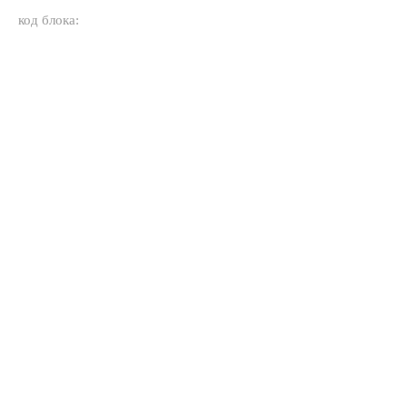
код блока: