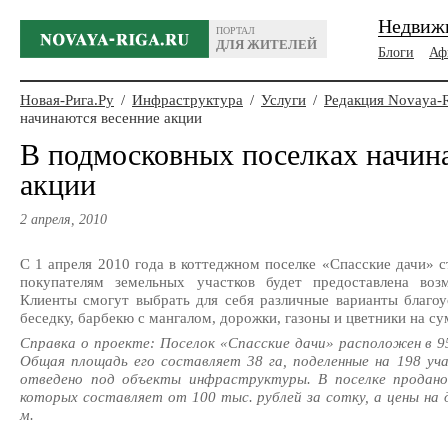
Недвиж
ПОРТАЛ
ДЛЯ ЖИТЕЛЕЙ
Блоги
Аф
Новая-Рига.Ру
/
Инфраструктура
/
Услуги
/
Редакция Novaya-
начинаются весенние акции
В подмосковных поселках начин
акции
2 апреля, 2010
С 1 апреля 2010 года в коттеджном поселке «Спасские дачи» с
покупателям земельных участков будет предоставлена воз
Клиенты смогут выбрать для себя различные варианты благоу
беседку, барбекю с мангалом, дорожки, газоны и цветники на с
Справка о проекте: Поселок «Спасские дачи» расположен в 
Общая площадь его составляет 38 га, поделенные на 198 уча
отведено под объекты инфраструктуры. В поселке продан
которых составляет от 100 тыс. рублей за сотку, а цены на д
м.