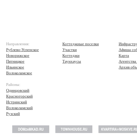
Направления:
Коттеджные поселки
Инфрастр
Рублево-Успенское
Участки
Афиша со
Новорижское
Коттеджи
Карта
Пятницкое
Таунхаусы
Агентства
Ильинское
Архив объ
Волоколамское
Районы:
Одинцовский
Красногорский
Истринский
Волоколамский
Рузский