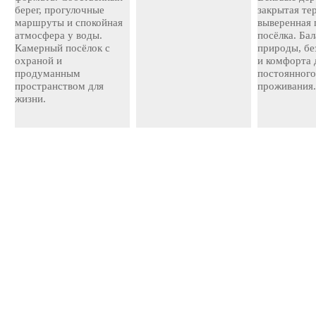
берег, прогулочные
закрытая те
маршруты и спокойная
выверенная 
атмосфера у воды.
посёлка. Ба
Камерный посёлок с
природы, бе
охраной и
и комфорта 
продуманным
постоянног
пространством для
проживания
жизни.