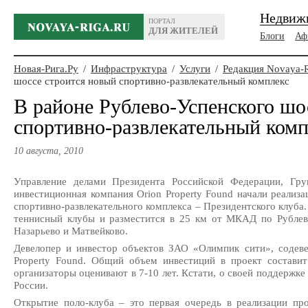
Недвиж
ПОРТАЛ
ДЛЯ ЖИТЕЛЕЙ
Блоги
Аф
Новая-Рига.Ру
/
Инфраструктура
/
Услуги
/
Редакция Novaya-
шоссе строится новый спортивно-развлекательный комплекс
В районе Рублево-Успенского шо
спортивно-развлекательный комп
10 августа, 2010
Управление делами Президента Российской Федерации, Гр
инвестиционная компания Orion Property Found начали реализа
спортивно-развлекательного комплекса – Президентского клуба.
теннисный клубы и разместится в 25 км от МКАД по Рублево
Назарьево и Матвейково.
Девелопер и инвестор объектов ЗАО «Олимпик сити», содеве
Property Found. Общий объем инвестиций в проект составит
организаторы оценивают в 7-10 лет. Кстати, о своей поддержк
России.
Открытие поло-клуба – это первая очередь в реализации пр