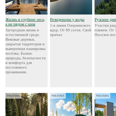
Жизнь в глубине леса,
Резиденции у воды
Рузские дач
а не рядом с ним
1-я линия Озернинского
Участки ряд
Загородная жизнь в
вдхр. От 80 соток. Свой
пляжем. От 
естественной среде.
причал
Поселок пос
Вековые деревья,
закрытая территория и
выверенная планировка
посёлка. Баланс
природы, безопасности
и комфорта для
постоянного
проживания.
РЕКЛАМА
РЕКЛАМА
РЕКЛАМА