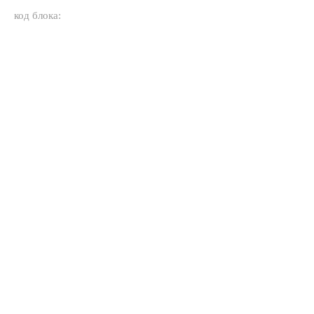
код блока: