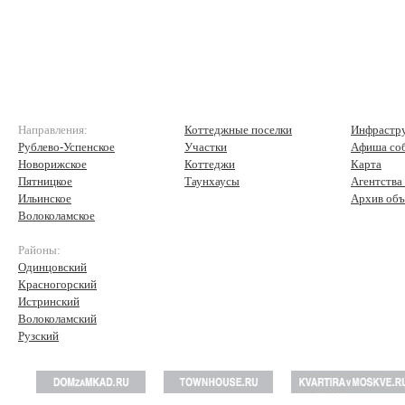
Направления:
Коттеджные поселки
Инфрастр
Рублево-Успенское
Участки
Афиша со
Новорижское
Коттеджи
Карта
Пятницкое
Таунхаусы
Агентства
Ильинское
Архив объ
Волоколамское
Районы:
Одинцовский
Красногорский
Истринский
Волоколамский
Рузский