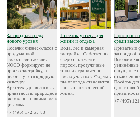
Загородная среда
Посёлок у озера для
Пространст
нового уровня
жизни и отдыха
среди высо
Посёлки бизнес-класса с
Вода, лес и камерная
Приватный 
продуманной
застройка. Собственное
загородной 
философией жизни.
озеро с пляжем и
Высокий хво
NOCO формирует не
пирсом, прогулочные
уединённые 
просто застройку, а
зоны и ограниченное
ощущение п
целостную загородную
число участков. Формат,
отключения 
культуру.
где природа становится
Посёлок для 
Архитектурная логика,
частью повседневной
ценит покой
приватность, природное
жизни.
приватность
окружение и внимание к
+7 (495) 121
деталям.
+7 (495) 172-55-83