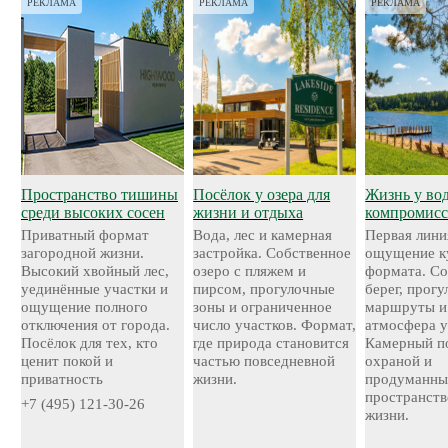
РЕКЛАМА
РЕКЛАМА
РЕКЛАМА
Пространство тишины
Посёлок у озера для
Жизнь у во
среди высоких сосен
жизни и отдыха
компромисс
Приватный формат
Вода, лес и камерная
Первая лини
загородной жизни.
застройка. Собственное
ощущение к
Высокий хвойный лес,
озеро с пляжем и
формата. С
уединённые участки и
пирсом, прогулочные
берег, прог
ощущение полного
зоны и ограниченное
маршруты и
отключения от города.
число участков. Формат,
атмосфера у
Посёлок для тех, кто
где природа становится
Камерный по
ценит покой и
частью повседневной
охраной и
приватность
жизни.
продуманн
пространств
+7 (495) 121-30-26
жизни.