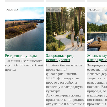
РЕКЛАМА
РЕКЛАМА
РЕКЛАМА
Резиденции у воды
Загородная среда
Жизнь в глу
нового уровня
а не рядом 
1-я линия Озернинского
вдхр. От 80 соток. Свой
Посёлки бизнес-класса с
Загородная 
причал
продуманной
естественно
философией жизни.
Вековые дер
NOCO формирует не
закрытая те
просто застройку, а
выверенная 
целостную загородную
посёлка. Ба
культуру.
природы, бе
Архитектурная логика,
и комфорта 
приватность, природное
постоянног
окружение и внимание к
проживания