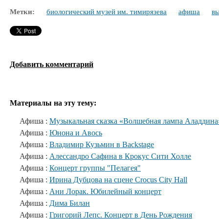
Метки:
биологический музей им. тимирязева
афиша
вы
Добавить комментарий
Материалы на эту тему:
Афиша :
Музыкальная сказка «Волшебная лампа Аладдина
Афиша :
Юнона и Авось
Афиша :
Владимир Кузьмин в Backstage
Афиша :
Алессандро Сафина в Крокус Сити Холле
Афиша :
Концерт группы "Пелагея"
Афиша :
Ирина Дубцова на сцене Crocus City Hall
Афиша :
Ани Лорак. Юбилейный концерт
Афиша :
Дима Билан
Афиша :
Григорий Лепс. Концерт в День Рождения