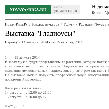
Недвиж
ПОРТАЛ
ДЛЯ ЖИТЕЛЕЙ
Блоги
Аф
Новая-Рига.Ру
/
Инфраструктура
/
Услуги
/
Редакция Novaya-
Выставка "Гладиоусы"
Период: c 14 августа, 2014 - по 15 августа, 2014
14 — 15 августа 2014
В залах музея будут представлены те растения, которые показ
в условиях непростого климата Подмосковья и прилегающи
коллекция мелкоцветковых гладиолусов, с диаметром цветка от 1
На выставке можно получить профессиональную консультацию 
посадочный материал.
Часы работы выставки:
14 августа – с 12.00 до 21.00,
15 августа – с 10.00 до 17.00.
www.gbmt.ru