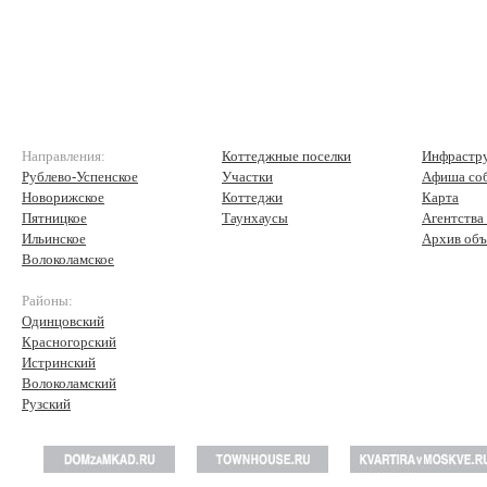
Направления:
Коттеджные поселки
Инфрастр
Рублево-Успенское
Участки
Афиша со
Новорижское
Коттеджи
Карта
Пятницкое
Таунхаусы
Агентства
Ильинское
Архив объ
Волоколамское
Районы:
Одинцовский
Красногорский
Истринский
Волоколамский
Рузский