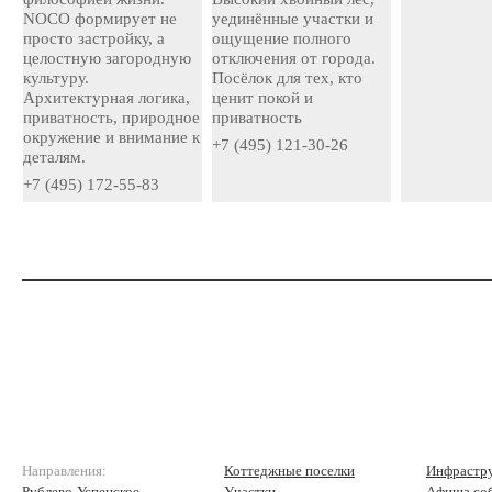
NOCO формирует не
уединённые участки и
просто застройку, а
ощущение полного
целостную загородную
отключения от города.
культуру.
Посёлок для тех, кто
Архитектурная логика,
ценит покой и
приватность, природное
приватность
окружение и внимание к
+7 (495) 121-30-26
деталям.
+7 (495) 172-55-83
Направления:
Коттеджные поселки
Инфрастр
Рублево-Успенское
Участки
Афиша со