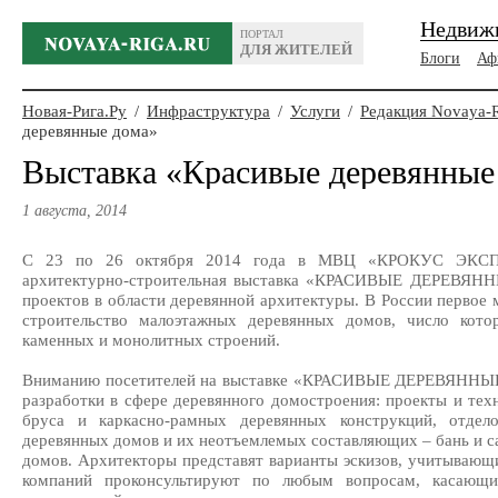
Недвиж
ПОРТАЛ
ДЛЯ ЖИТЕЛЕЙ
Блоги
Аф
Новая-Рига.Ру
/
Инфраструктура
/
Услуги
/
Редакция Novaya-
деревянные дома»
Выставка «Красивые деревянные
1 августа, 2014
С 23 по 26 октября 2014 года в МВЦ «КРОКУС ЭКСПО»
архитектурно-строительная выставка «КРАСИВЫЕ ДЕРЕВЯН
проектов в области деревянной архитектуры. В России первое 
строительство малоэтажных деревянных домов, число кото
каменных и монолитных строений.
Вниманию посетителей на выставке «КРАСИВЫЕ ДЕРЕВЯННЫЕ
разработки в сфере деревянного домостроения: проекты и техн
бруса и каркасно-рамных деревянных конструкций, отдел
деревянных домов и их неотъемлемых составляющих – бань и са
домов. Архитекторы представят варианты эскизов, учитывающи
компаний проконсультируют по любым вопросам, касающи