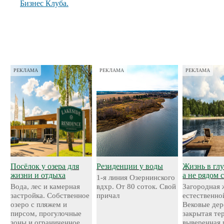
Бизнес Клуба.
РЕКЛАМА
РЕКЛАМА
РЕКЛАМА
Посёлок у озера для
Резиденции у воды
Жизнь в глу
жизни и отдыха
а не рядом 
1-я линия Озернинского
Вода, лес и камерная
вдхр. От 80 соток. Свой
Загородная 
застройка. Собственное
причал
естественно
озеро с пляжем и
Вековые дер
пирсом, прогулочные
закрытая те
зоны и ограниченное
выверенная 