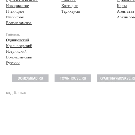
Новорижское
Коттеджи
Карта
Пятницкое
Таунхаусы
Агентства
Ильинское
Архив объ
Волоколамское
Районы:
Одинцовский
Красногорский
Истринский
Волоколамский
Рузский
код блока: