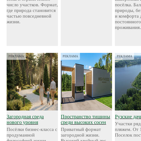
число участков. Формат,
посёлка. Ба
где природа становится
природы, бе
частью повседневной
и комфорта 
жизни.
постоянног
проживания
РЕКЛАМА
РЕКЛАМА
РЕКЛАМА
Загородная среда
Пространство тишины
Рузские дач
нового уровня
среди высоких сосен
Участки ряд
Посёлки бизнес-класса с
Приватный формат
пляжем. От 
продуманной
загородной жизни.
Поселок пос
философией жизни.
Высокий хвойный лес,