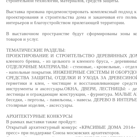
строительной технологии, материалов, средств защиты.
Выставка призвана продемонстрировать комплексный подход к
проектирования и строительства дома и заканчивая его пол
интерьеров и благоустройством прилегающей территории.
В выставочном пространстве будут сформированы зоны ко
товаров и услуг.
ТЕМАТИЧЕСКИЕ РАЗДЕЛЫ:
ПРОЕКТИРОВАНИЕ И СТРОИТЕЛЬСТВО ДЕРЕВЯННЫХ ДОМОВ: 
клееного бревна, - из цельного и клееного бруса, - дерев
ОТДЕЛОЧНЫЕ МАТЕРИАЛЫ: - стеновые, - кровельные, - отделоч
- напольные покрытия. ИНЖЕНЕРНЫЕ СИСТЕМЫ И ОБОРУ
СРЕДСТВА ЗАЩИТЫ, ОТДЕЛКИ И УХОДА ЗА ДРЕВЕСИНОЙ: - л
герметики и клеи, - чистящие и восстанавливающие средств
инструменты и аксессуары.ОКНА, ДВЕРИ, ЛЕСТНИЦЫ: - дер
лестницы и ограждающие конструкции, - фурнитура. МАЛЫ
беседки, - перголы, - павильоны, - навесы. ДЕРЕВО В ИНТЕРЬЕР
столярные изделия, - аксессуары.
АРХИТЕКТУРНЫЕ КОНКУРСЫ
В рамках выставки также пройдут:
Открытый архитектурный конкурс «КРАСИВЫЕ ДОМА 2014» –
пресс» при поддержке Союза московских архитекторов.