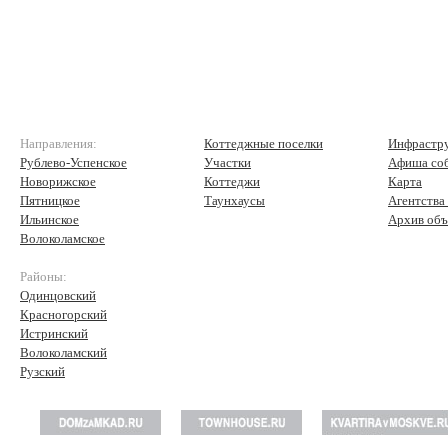
Направления:
Коттеджные поселки
Инфрастр
Рублево-Успенское
Участки
Афиша со
Новорижское
Коттеджи
Карта
Пятницкое
Таунхаусы
Агентства
Ильинское
Архив объ
Волоколамское
Районы:
Одинцовский
Красногорский
Истринский
Волоколамский
Рузский