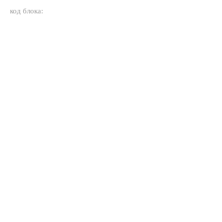
код блока: