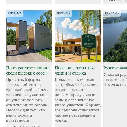
РЕКЛАМА
РЕКЛАМА
РЕКЛАМА
Пространство тишины
Посёлок у озера для
Рузские дач
среди высоких сосен
жизни и отдыха
Участки ряд
Приватный формат
Вода, лес и камерная
пляжем. От 
загородной жизни.
застройка. Собственное
Поселок пос
Высокий хвойный лес,
озеро с пляжем и
уединённые участки и
пирсом, прогулочные
ощущение полного
зоны и ограниченное
отключения от города.
число участков. Формат,
Посёлок для тех, кто
где природа становится
ценит покой и
частью повседневной
приватность
жизни.