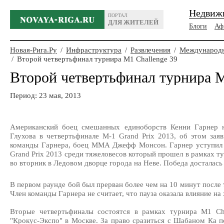
Недвиж
ПОРТАЛ
ДЛЯ ЖИТЕЛЕЙ
Блоги
Аф
Новая-Рига.Ру
/
Инфраструктура
/
Развлечения
/
Международн
/
Второй четвертьфинал турнира M1 Challenge 39
Второй четвертьфинал турнира M
Период: 23 мая, 2013
Американский боец смешанных единоборств Кенни Гарнер н
Глухова в четвертьфинале М-1 Grand Prix 2013, об этом зая
команды Гарнера, боец ММА Джефф Монсон. Гарнер уступил л
Grand Prix 2013 среди тяжеловесов который прошел в рамках т
во вторник в Ледовом дворце города на Неве. Победа досталас
В первом раунде бой был прерван более чем на 10 минут после т
Член команды Гарнера не считает, что пауза оказала влияние на 
Вторые четвертьфиналы состоятся в рамках турнира M1 Ch
"Крокус-Экспо" в Москве. За право сразиться с Шабаном Ка 