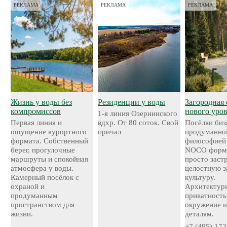
РЕКЛАМА
РЕКЛАМА
РЕКЛАМА
Жизнь у воды без
Резиденции у воды
Загородная 
компромиссов
нового уро
1-я линия Озернинского
Первая линия и
вдхр. От 80 соток. Свой
Посёлки биз
ощущение курортного
причал
продуманно
формата. Собственный
философией
берег, прогулочные
NOCO форми
маршруты и спокойная
просто застр
атмосфера у воды.
целостную 
Камерный посёлок с
культуру.
охраной и
Архитектурн
продуманным
приватность
пространством для
окружение и
жизни.
деталям.
+7 (495) 172