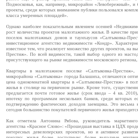
Подмосковья, как, например, микрорайон «Левобережный», и 
проекты, среди которых вниманием публики пользовался компле
класса умеренных площадей».
Однако наиболее показательным явлением осенней «Недвижим
рост количества проектов малоэтажного жилья. В качестве пр
поселок малоэтажных домов и таунхаусов «Салтыковка-Прест
инвестиционное агентство недвижимости «Кондр». Характерн
известное тем, что реализует множество других проектов, на в
Престиж». По всей видимости, такой выбор одного из мастод
присутствующего на рынке недвижимости московского региона, 
Квартиры в малоэтажном поселке «Салтыковка-Престиж», 
микрорайона «Салтыковка» города Балашиха, отличаются опти
цена однокомнатной квартиры в «Салтыковке-Престиж» в пол
жилья в столице на первичном рынке. Кроме того, существенны
предлагается почти готовое жилье (срок ввода – 4 кв. 2010
ипотеку по программам нескольких банков, среди которых е
подтверждению фактических доходов заемщика. Это весьма н
сегодня большинство покупателей первичного жилья приходитс
Как отметила Антонина Рябова, руководитель маркетинго
агентства «Красное Слово»: «Прошедшая выставка в ЦДХ проде
интересных девелоперских проектов, но и активное разви
покупку жилья более доступным: более выгодные ипотечн