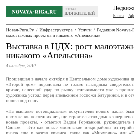
Недвиж
ПОРТАЛ
ДЛЯ ЖИТЕЛЕЙ
Блоги
Аф
Новая-Рига.Ру
/
Инфраструктура
/
Услуги
/
Редакция Novaya-
малоэтажных проектов и никакого «Апельсина»
Выставка в ЦДХ: рост малоэтаж
никакого «Апельсина»
4 октября, 2010
Прошедшая в начале октября в Центральном доме художника д
«Второй дом» порадовала не только наглядным свидетельст
кризис, нанесший удар по рынку недвижимости уже в прошло
художника устоял перед апельсином госпожи Батуриной, и в от
пошел под снос.
«На выставке потенциальным покупателям нового жилья были
протяжении последних лет, где строительство домов завершено 
новые проекты, - отметил Вадим Горжанкин, руководитель 
Слово». - Это как новые московские микрорайоны из серийн
рынок еще в разгар кризиса, такие как «Мичурино» или «Г