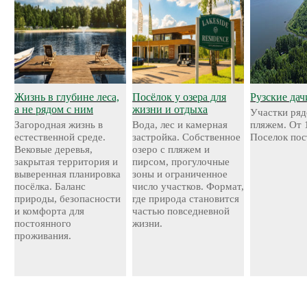
Жизнь в глубине леса,
Посёлок у озера для
Рузские дач
а не рядом с ним
жизни и отдыха
Участки ряд
Загородная жизнь в
Вода, лес и камерная
пляжем. От 
естественной среде.
застройка. Собственное
Поселок пос
Вековые деревья,
озеро с пляжем и
закрытая территория и
пирсом, прогулочные
выверенная планировка
зоны и ограниченное
посёлка. Баланс
число участков. Формат,
природы, безопасности
где природа становится
и комфорта для
частью повседневной
постоянного
жизни.
проживания.