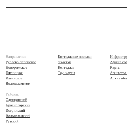
Направления:
Коттеджные поселки
Инфрастр
Рублево-Успенское
Участки
Афиша со
Новорижское
Коттеджи
Карта
Пятницкое
Таунхаусы
Агентства
Ильинское
Архив объ
Волоколамское
Районы:
Одинцовский
Красногорский
Истринский
Волоколамский
Рузский