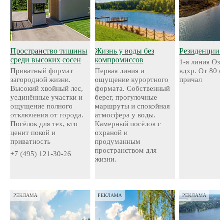
Пространство тишины
Жизнь у воды без
Резиденции
среди высоких сосен
компромиссов
1-я линия О
Приватный формат
Первая линия и
вдхр. От 80
загородной жизни.
ощущение курортного
причал
Высокий хвойный лес,
формата. Собственный
уединённые участки и
берег, прогулочные
ощущение полного
маршруты и спокойная
отключения от города.
атмосфера у воды.
Посёлок для тех, кто
Камерный посёлок с
ценит покой и
охраной и
приватность
продуманным
пространством для
+7 (495) 121-30-26
жизни.
РЕКЛАМА
РЕКЛАМА
РЕКЛАМА