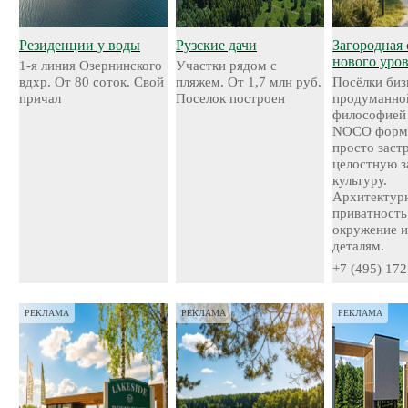
Резиденции у воды
Рузские дачи
Загородная 
нового уро
1-я линия Озернинского
Участки рядом с
вдхр. От 80 соток. Свой
пляжем. От 1,7 млн руб.
Посёлки биз
причал
Поселок построен
продуманно
философией
NOCO форми
просто застр
целостную 
культуру.
Архитектурн
приватность
окружение и
деталям.
+7 (495) 172
РЕКЛАМА
РЕКЛАМА
РЕКЛАМА