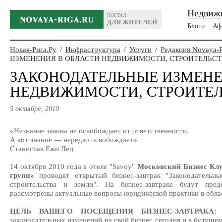
Недвиж
ПОРТАЛ
ДЛЯ ЖИТЕЛЕЙ
Блоги
Аф
Новая-Рига.Ру
/
Инфраструктура
/
Услуги
/
Редакция Novaya-
ИЗМЕНЕНИЯ В ОБЛАСТИ НЕДВИЖИМОСТИ, СТРОИТЕЛЬСТ
ЗАКОНОДАТЕЛЬНЫЕ ИЗМЕНЕ
НЕДВИЖИМОСТИ, СТРОИТЕЛ
5 октября, 2010
«Незнание закона не освобождает от ответственности.
А вот знание — нередко освобождает»
Станислав Ежи Лец
14 октября 2010 года в отеле "Savoy"
Московский Бизнес Клу
групп»
проводят открытый бизнес-завтрак "Законодательны
строительства и земли". На бизнес-завтраке будут пред
рассмотрены актуальные вопросы юридической практики в обла
ЦЕЛЬ ВАШЕГО ПОСЕЩЕНИЯ БИЗНЕС-ЗАВТРАКА:
у
законодательных изменений на свой бизнес сегодня и в будущем