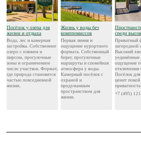
Посёлок у озера для
Жизнь у воды без
Пространст
жизни и отдыха
компромиссов
среди высо
Вода, лес и камерная
Первая линия и
Приватный 
застройка. Собственное
ощущение курортного
загородной 
озеро с пляжем и
формата. Собственный
Высокий хво
пирсом, прогулочные
берег, прогулочные
уединённые 
зоны и ограниченное
маршруты и спокойная
ощущение п
число участков. Формат,
атмосфера у воды.
отключения 
где природа становится
Камерный посёлок с
Посёлок для 
частью повседневной
охраной и
ценит покой
жизни.
продуманным
приватность
пространством для
+7 (495) 121
жизни.