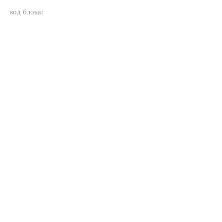
код блока: