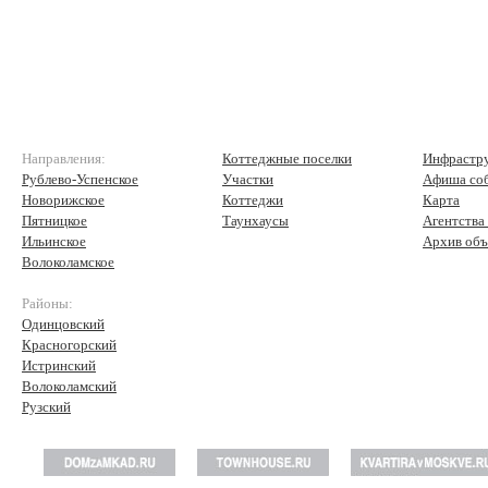
Направления:
Коттеджные поселки
Инфрастр
Рублево-Успенское
Участки
Афиша со
Новорижское
Коттеджи
Карта
Пятницкое
Таунхаусы
Агентства
Ильинское
Архив объ
Волоколамское
Районы:
Одинцовский
Красногорский
Истринский
Волоколамский
Рузский