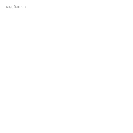
код блока: