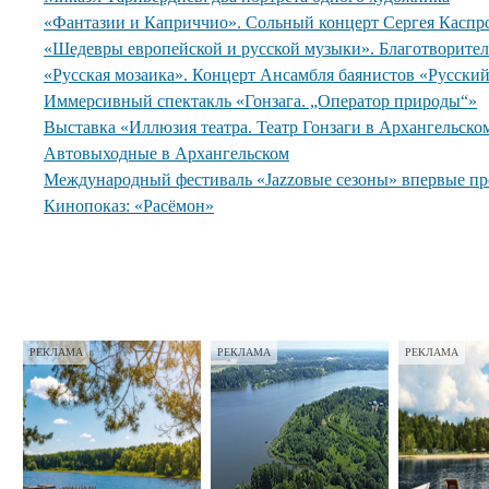
«Фантазии и Каприччио». Сольный концерт Сергея Каспр
«Шедевры европейской и русской музыки». Благотворите
«Русская мозаика». Концерт Ансамбля баянистов «Русски
Иммерсивный спектакль «Гонзага. „Оператор природы“»
Выставка «Иллюзия театра. Театр Гонзаги в Архангельско
Автовыходные в Архангельском
Международный фестиваль «Jazzовые сезоны» впервые пр
Кинопоказ: «Расёмон»
РЕКЛАМА
РЕКЛАМА
РЕКЛАМА