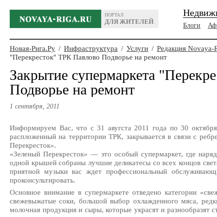
Недвиж
ПОРТАЛ
ДЛЯ ЖИТЕЛЕЙ
Блоги
Аф
Новая-Рига.Ру
/
Инфраструктура
/
Услуги
/
Редакция Novaya-
"Перекресток" ТРК Павлово Подворье на ремонт
Закрытие супермаркета "Перекр
Подворье на ремонт
1 сентября, 2011
Информируем Вас, что с 31 авугста 2011 года по 30 октября
распложенный на территории ТРК, закрывается в связи с реб
Перекресток».
«Зеленый Перекресток» — это особый супермаркет, где наряд
одной крышей собраны лучшие деликатесы со всех концов света
приятной музыки вас ждет профессиональный обслуживающи
проконсультировать.
Основное внимание в супермаркете отведено категории «св
свежевыжатые соки, большой выбор охлажденного мяса, редк
молочная продукция и сыры, которые украсят и разнообразят с