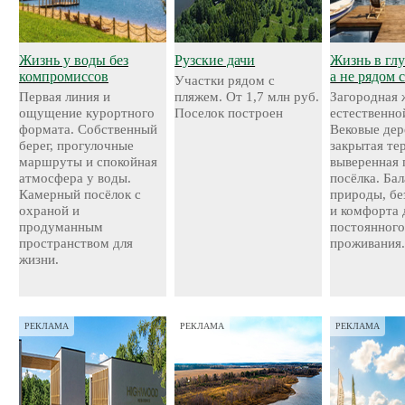
Жизнь у воды без
Рузские дачи
Жизнь в глу
компромиссов
а не рядом 
Участки рядом с
Первая линия и
пляжем. От 1,7 млн руб.
Загородная 
ощущение курортного
Поселок построен
естественно
формата. Собственный
Вековые дер
берег, прогулочные
закрытая те
маршруты и спокойная
выверенная 
атмосфера у воды.
посёлка. Ба
Камерный посёлок с
природы, бе
охраной и
и комфорта 
продуманным
постоянног
пространством для
проживания
жизни.
РЕКЛАМА
РЕКЛАМА
РЕКЛАМА