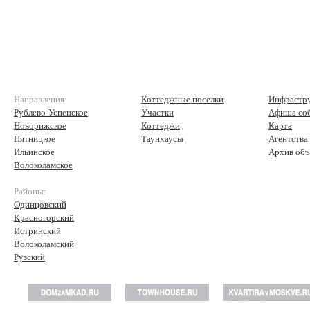
Направления:
Коттеджные поселки
Инфрастр
Рублево-Успенское
Участки
Афиша со
Новорижское
Коттеджи
Карта
Пятницкое
Таунхаусы
Агентства
Ильинское
Архив объ
Волоколамское
Районы:
Одинцовский
Красногорский
Истринский
Волоколамский
Рузский