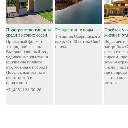
Пространство тишины
Резиденции у воды
Посёлок у о
среди высоких сосен
жизни и от
1-я линия Озернинского
Приватный формат
вдхр. От 80 соток. Свой
Вода, лес и
загородной жизни.
причал
застройка. 
Высокий хвойный лес,
озеро с пля
уединённые участки и
пирсом, про
ощущение полного
зоны и огра
отключения от города.
число участ
Посёлок для тех, кто
где природа
ценит покой и
частью повс
приватность
жизни.
+7 (495) 121-30-26