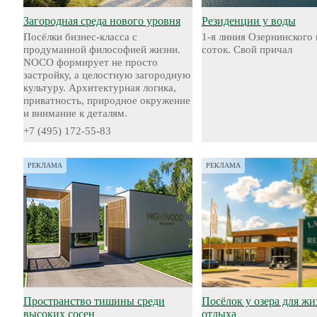
Загородная среда нового уровня
Резиденции у воды
Посёлки бизнес-класса с
1-я линия Озернинского 
продуманной философией жизни.
соток. Свой причал
NOCO формирует не просто
застройку, а целостную загородную
культуру. Архитектурная логика,
приватность, природное окружение
и внимание к деталям.
+7 (495) 172-55-83
РЕКЛАМА
РЕКЛАМА
Пространство тишины среди
Посёлок у озера для жи
высоких сосен
отдыха