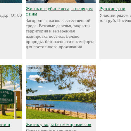
Жизнь в глубине леса, а не рядом
Рузские дачи
с ним
вдхр. От 80
Участки рядом с
Загородная жизнь в естественной
млн руб. Посел
среде. Вековые деревья, закрытая
территория и выверенная
планировка посёлка. Баланс
природы, безопасности и комфорта
для постоянного проживания.
РЕКЛАМА
зни и
Жизнь у воды без компромиссов
Первая линия и ощущение