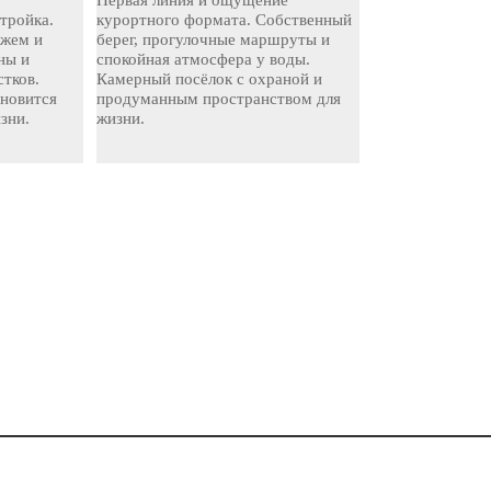
стройка.
курортного формата. Собственный
яжем и
берег, прогулочные маршруты и
ны и
спокойная атмосфера у воды.
стков.
Камерный посёлок с охраной и
ановится
продуманным пространством для
зни.
жизни.