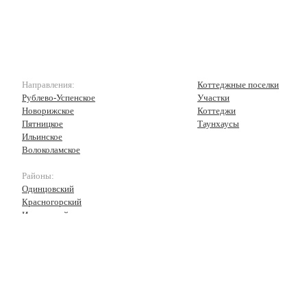
Направления:
Коттеджные поселки
Рублево-Успенское
Участки
Новорижское
Коттеджи
Пятницкое
Таунхаусы
Ильинское
Волоколамское
Районы:
Одинцовский
Красногорский
Истринский
Волоколамский
Рузский