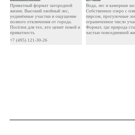
Приватный формат загородной
Вода, лес и камерная за
жизни. Высокий хвойный лес,
Собственное озеро с пл
уединённые участки и ощущение
пирсом, прогулочные зо
полного отключения от города.
ограниченное число уча
Посёлок для тех, кто ценит покой и
Формат, где природа ст
приватность
частью повседневной жи
+7 (495) 121-30-26