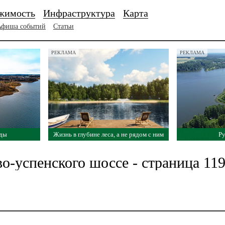
жимость
Инфраструктура
Карта
Афиша событий
Статьи
РЕКЛАМА
РЕКЛАМА
оды
Жизнь в глубине леса, а не рядом с ним
Ру
о-успенского шоссе - страница 11