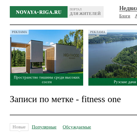
Недви
ПОРТАЛ
ДЛЯ ЖИТЕЛЕЙ
Блоги
РЕКЛАМА
РЕКЛАМА
Пространство тишины среди высоких
сосен
Рузские дачи
Записи по метке - fitness one
Новые
Популярные
Обсуждаемые