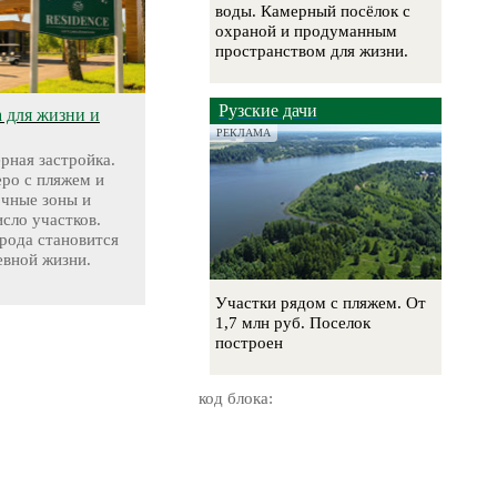
воды. Камерный посёлок с
охраной и продуманным
пространством для жизни.
Рузские дачи
а для жизни и
РЕКЛАМА
ерная застройка.
еро с пляжем и
очные зоны и
сло участков.
рода становится
евной жизни.
Участки рядом с пляжем. От
1,7 млн руб. Поселок
построен
код блока: