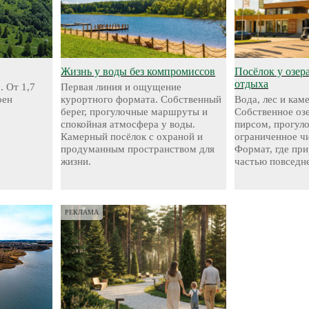
Жизнь у воды без компромиссов
Посёлок у озер
отдыха
. От 1,7
Первая линия и ощущение
оен
курортного формата. Собственный
Вода, лес и кам
берег, прогулочные маршруты и
Собственное оз
спокойная атмосфера у воды.
пирсом, прогул
Камерный посёлок с охраной и
ограниченное чи
продуманным пространством для
Формат, где при
жизни.
частью повседн
РЕКЛАМА