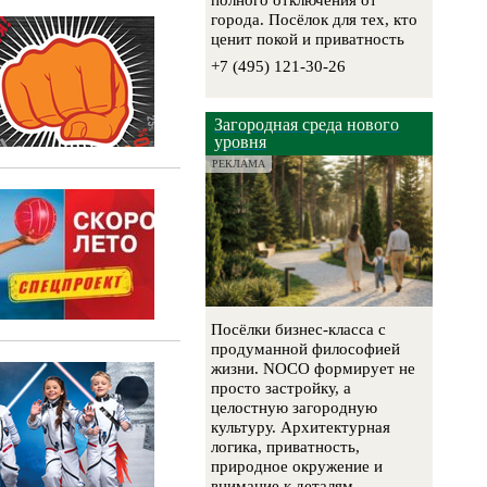
полного отключения от
города. Посёлок для тех, кто
ценит покой и приватность
+7 (495) 121-30-26
Загородная среда нового
уровня
РЕКЛАМА
Посёлки бизнес-класса с
продуманной философией
жизни. NOCO формирует не
просто застройку, а
целостную загородную
культуру. Архитектурная
логика, приватность,
природное окружение и
внимание к деталям.