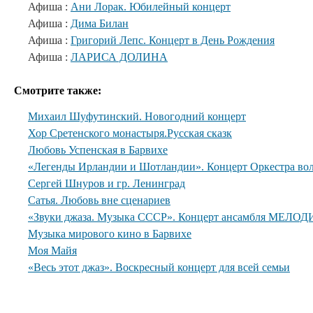
Афиша :
Ани Лорак. Юбилейный концерт
Афиша :
Дима Билан
Афиша :
Григорий Лепс. Концерт в День Рождения
Афиша :
ЛАРИСА ДОЛИНА
Смотрите также:
Михаил Шуфутинский. Новогодний концерт
Хор Сретенского монастыря.Русская сказк
Любовь Успенская в Барвихе
«Легенды Ирландии и Шотландии». Концерт Оркестра вол
Сергей Шнуров и гр. Ленинград
Сатья. Любовь вне сценариев
«Звуки джаза. Музыка СССР». Концерт ансамбля МЕЛОДИ
Музыка мирового кино в Барвихе
Моя Майя
«Весь этот джаз». Воскресный концерт для всей семьи