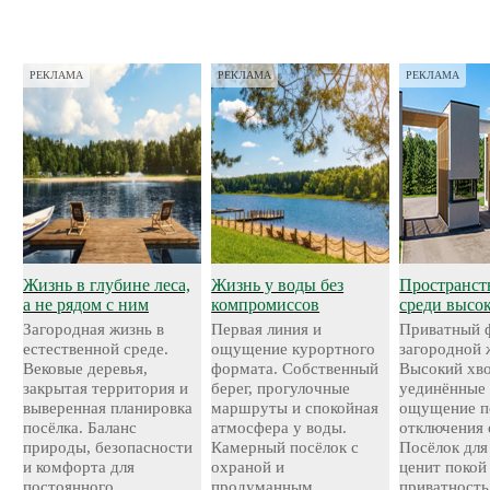
РЕКЛАМА
РЕКЛАМА
РЕКЛАМА
Жизнь в глубине леса,
Жизнь у воды без
Пространст
а не рядом с ним
компромиссов
среди высо
Загородная жизнь в
Первая линия и
Приватный 
естественной среде.
ощущение курортного
загородной 
Вековые деревья,
формата. Собственный
Высокий хво
закрытая территория и
берег, прогулочные
уединённые 
выверенная планировка
маршруты и спокойная
ощущение п
посёлка. Баланс
атмосфера у воды.
отключения 
природы, безопасности
Камерный посёлок с
Посёлок для 
и комфорта для
охраной и
ценит покой
постоянного
продуманным
приватность