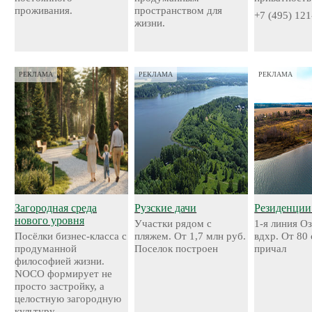
проживания.
пространством для
+7 (495) 121
жизни.
РЕКЛАМА
РЕКЛАМА
РЕКЛАМА
Загородная среда
Рузские дачи
Резиденции
нового уровня
Участки рядом с
1-я линия О
Посёлки бизнес-класса с
пляжем. От 1,7 млн руб.
вдхр. От 80
продуманной
Поселок построен
причал
философией жизни.
NOCO формирует не
просто застройку, а
целостную загородную
культуру.