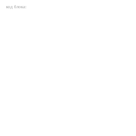
код блока: