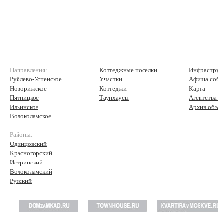
Направления:
Коттеджные поселки
Инфрастр
Рублево-Успенское
Участки
Афиша со
Новорижское
Коттеджи
Карта
Пятницкое
Таунхаусы
Агентства
Ильинское
Архив объ
Волоколамское
Районы:
Одинцовский
Красногорский
Истринский
Волоколамский
Рузский