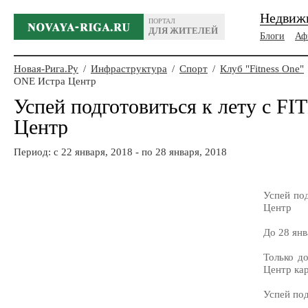
Недвиж
ПОРТАЛ
ДЛЯ ЖИТЕЛЕЙ
Блоги
Аф
Новая-Рига.Ру
/
Инфраструктура
/
Спорт
/
Клуб "Fitness One"
ONE Истра Центр
Успей подготовиться к лету с F
Центр
Период: c 22 января, 2018 - по 28 января, 2018
Успей по
Центр
До 28 янв
Только д
Центр кар
Успей под