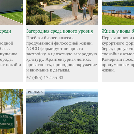
среди
Загородная среда нового уровня
Жизнь у воды 
Посёлки бизнес-класса с
Первая линия и
родной
продуманной философией жизни.
курортного фор
 лес,
NOCO формирует не просто
берег, прогуло
ощущение
застройку, а целостную загородную
спокойная атмо
города.
культуру. Архитектурная логика,
Камерный посёл
нит покой и
приватность, природное окружение
продуманным пр
и внимание к деталям.
жизни.
+7 (495) 172-55-83
РЕКЛАМА