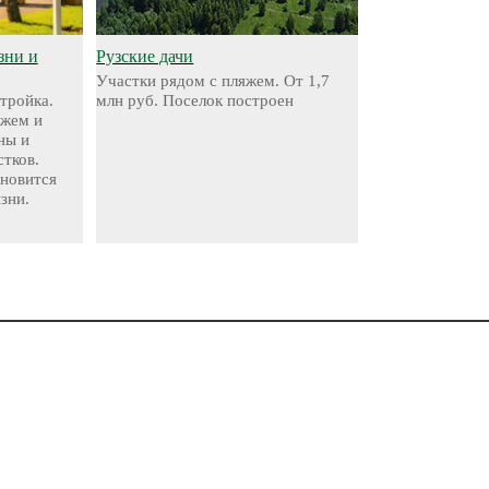
зни и
Рузские дачи
Участки рядом с пляжем. От 1,7
стройка.
млн руб. Поселок построен
яжем и
ны и
стков.
ановится
зни.