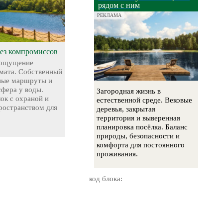
рядом с ним
РЕКЛАМА
без компромиссов
 ощущение
мата. Собственный
чные маршруты и
сфера у воды.
Загородная жизнь в
ок с охраной и
естественной среде. Вековые
остранством для
деревья, закрытая
территория и выверенная
планировка посёлка. Баланс
природы, безопасности и
комфорта для постоянного
проживания.
код блока: