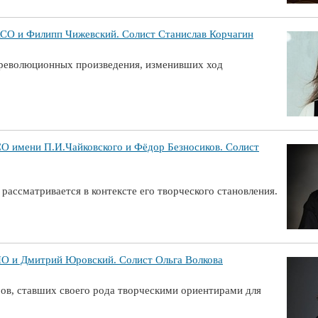
 и Филипп Чижевский. Солист Станислав Корчагин
 революционных произведения, изменивших ход
имени П.И.Чайковского и Фёдор Безносиков. Солист
ассматривается в контексте его творческого становления.
и Дмитрий Юровский. Солист Ольга Волкова
ров, ставших своего рода творческими ориентирами для