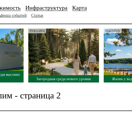
жимость
Инфраструктура
Карта
Афиша событий
Статьи
РЕКЛАМА
РЕКЛАМА
еди высоких
Загородная среда нового уровня
Жизнь у во
лим - страница 2