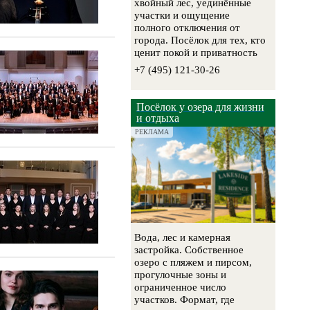
хвойный лес, уединённые
участки и ощущение
полного отключения от
города. Посёлок для тех, кто
ценит покой и приватность
+7 (495) 121-30-26
Посёлок у озера для жизни
и отдыха
РЕКЛАМА
Вода, лес и камерная
застройка. Собственное
озеро с пляжем и пирсом,
прогулочные зоны и
ограниченное число
участков. Формат, где