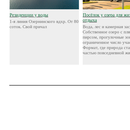
Резиденции у воды
Посёлок у озера для жи
отдыха
1-я линия Озернинского вдхр. От 80
соток. Свой причал
Вода, лес и камерная за
Собственное озеро с пл
пирсом, прогулочные зо
ограниченное число уча
Формат, где природа ст
частью повседневной жи