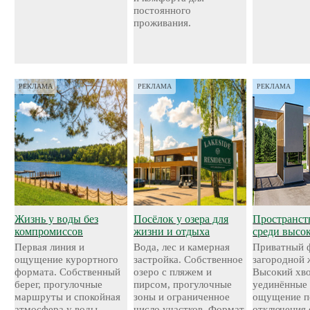
постоянного
проживания.
РЕКЛАМА
РЕКЛАМА
РЕКЛАМА
Жизнь у воды без
Посёлок у озера для
Пространст
компромиссов
жизни и отдыха
среди высо
Первая линия и
Вода, лес и камерная
Приватный 
ощущение курортного
застройка. Собственное
загородной 
формата. Собственный
озеро с пляжем и
Высокий хво
берег, прогулочные
пирсом, прогулочные
уединённые 
маршруты и спокойная
зоны и ограниченное
ощущение п
атмосфера у воды.
число участков. Формат,
отключения 