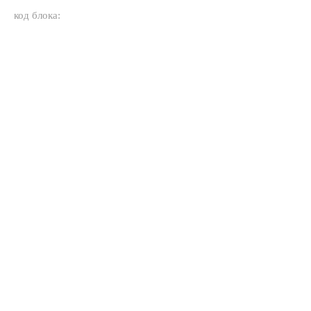
код блока: