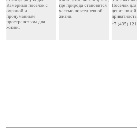
Камерный посёлок с
где природа становится
Посёлок для 
охраной и
частью повседневной
ценит покой
продуманным
жизни.
приватность
пространством для
+7 (495) 121
жизни.