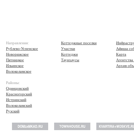
Направления:
Коттеджные поселки
Инфрастр
Рублево-Успенское
Участки
Афиша со
Новорижское
Коттеджи
Карта
Пятницкое
Таунхаусы
Агентства
Ильинское
Архив объ
Волоколамское
Районы:
Одинцовский
Красногорский
Истринский
Волоколамский
Рузский