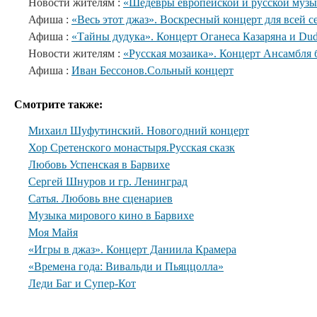
Новости жителям :
«Шедевры европейской и русской музы
Афиша :
«Весь этот джаз». Воскресный концерт для всей с
Афиша :
«Тайны дудука». Концерт Оганеса Казаряна и Du
Новости жителям :
«Русская мозаика». Концерт Ансамбля 
Афиша :
Иван Бессонов.Сольный концерт
Смотрите также:
Михаил Шуфутинский. Новогодний концерт
Хор Сретенского монастыря.Русская сказк
Любовь Успенская в Барвихе
Сергей Шнуров и гр. Ленинград
Сатья. Любовь вне сценариев
Музыка мирового кино в Барвихе
Моя Майя
«Игры в джаз». Концерт Даниила Крамера
«Времена года: Вивальди и Пьяццолла»
Леди Баг и Супер-Кот