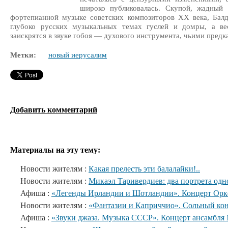
широко публиковалась. Скупой, жадный
фортепианной музыке советских композиторов XX века, Балд
глубоко русских музыкальных темах гуслей и домры, а ве
заискрятся в звуке гобоя — духового инструмента, чьими пред
Метки:
новый иерусалим
Добавить комментарий
Материалы на эту тему:
Новости жителям :
Какая прелесть эти балалайки!..
Новости жителям :
Микаэл Таривердиев: два портрета одн
Афиша :
«Легенды Ирландии и Шотландии». Концерт Орке
Новости жителям :
«Фантазии и Каприччио». Сольный кон
Афиша :
«Звуки джаза. Музыка СССР». Концерт ансамбл