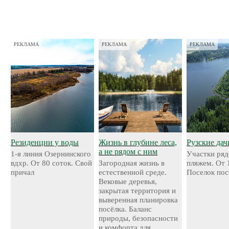
РЕКЛАМА
РЕКЛАМА
РЕКЛАМА
Резиденции у воды
Жизнь в глубине леса,
Рузские дач
а не рядом с ним
1-я линия Озернинского
Участки ряд
вдхр. От 80 соток. Свой
Загородная жизнь в
пляжем. От 
причал
естественной среде.
Поселок пос
Вековые деревья,
закрытая территория и
выверенная планировка
посёлка. Баланс
природы, безопасности
и комфорта для