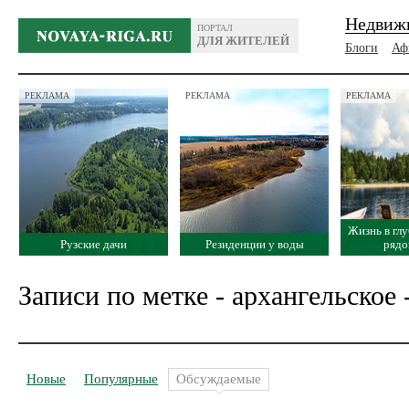
Недвиж
ПОРТАЛ
ДЛЯ ЖИТЕЛЕЙ
Блоги
Аф
РЕКЛАМА
РЕКЛАМА
РЕКЛАМА
Жизнь в глу
Рузские дачи
Резиденции у воды
рядо
Записи по метке - архангельское 
Новые
Популярные
Обсуждаемые