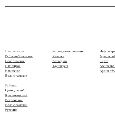
Направления:
Коттеджные поселки
Инфрастр
Рублево-Успенское
Участки
Афиша со
Новорижское
Коттеджи
Карта
Пятницкое
Таунхаусы
Агентства
Ильинское
Архив объ
Волоколамское
Районы:
Одинцовский
Красногорский
Истринский
Волоколамский
Рузский