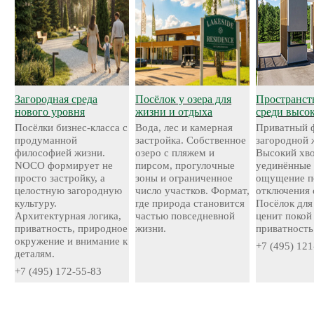
Загородная среда
Посёлок у озера для
Пространст
нового уровня
жизни и отдыха
среди высо
Посёлки бизнес-класса с
Вода, лес и камерная
Приватный 
продуманной
застройка. Собственное
загородной 
философией жизни.
озеро с пляжем и
Высокий хво
NOCO формирует не
пирсом, прогулочные
уединённые 
просто застройку, а
зоны и ограниченное
ощущение п
целостную загородную
число участков. Формат,
отключения 
культуру.
где природа становится
Посёлок для 
Архитектурная логика,
частью повседневной
ценит покой
приватность, природное
жизни.
приватность
окружение и внимание к
+7 (495) 121
деталям.
+7 (495) 172-55-83