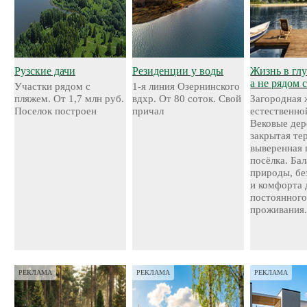
Рузские дачи
Резиденции у воды
Жизнь в глу
а не рядом 
Участки рядом с
1-я линия Озернинского
пляжем. От 1,7 млн руб.
вдхр. От 80 соток. Свой
Загородная 
Поселок построен
причал
естественно
Вековые дер
закрытая те
выверенная 
посёлка. Ба
природы, бе
и комфорта 
постоянног
проживания
РЕКЛАМА
РЕКЛАМА
РЕКЛАМА