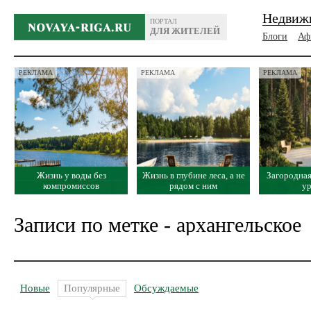
Недвиж
ПОРТАЛ
ДЛЯ ЖИТЕЛЕЙ
Блоги
Аф
РЕКЛАМА
РЕКЛАМА
РЕКЛАМА
Жизнь у воды без
Жизнь в глубине леса, а не
Загородная
компромиссов
рядом с ним
у
Записи по метке - архангельское
Новые
Популярные
Обсуждаемые