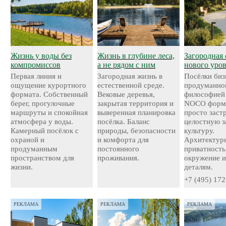
Жизнь у воды без
Жизнь в глубине леса,
Загородная 
компромиссов
а не рядом с ним
нового уро
Первая линия и
Загородная жизнь в
Посёлки биз
ощущение курортного
естественной среде.
продуманно
формата. Собственный
Вековые деревья,
философией
берег, прогулочные
закрытая территория и
NOCO форми
маршруты и спокойная
выверенная планировка
просто застр
атмосфера у воды.
посёлка. Баланс
целостную 
Камерный посёлок с
природы, безопасности
культуру.
охраной и
и комфорта для
Архитектурн
продуманным
постоянного
приватность
пространством для
проживания.
окружение и
жизни.
деталям.
+7 (495) 172
РЕКЛАМА
РЕКЛАМА
РЕКЛАМА