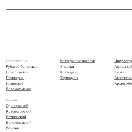
Направления:
Коттеджные поселки
Инфрастр
Рублево-Успенское
Участки
Афиша со
Новорижское
Коттеджи
Карта
Пятницкое
Таунхаусы
Агентства
Ильинское
Архив объ
Волоколамское
Районы:
Одинцовский
Красногорский
Истринский
Волоколамский
Рузский