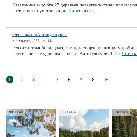
Незаконная вырубка 27 деревьев повергла жителей прилегаю
населенных пунктов в шок.
Читать далее
Фестиваль «Автокультура»
26 апреля, 2021 20:00
Редкие автомобили, джаз, легенды спорта и автопрома, обм
и эстетическое удовольствие на «Автокультуре-2021»
Читать
1
2
3
4
5
6
7
8
РЕКЛАМА
РЕКЛАМА
РЕКЛАМА