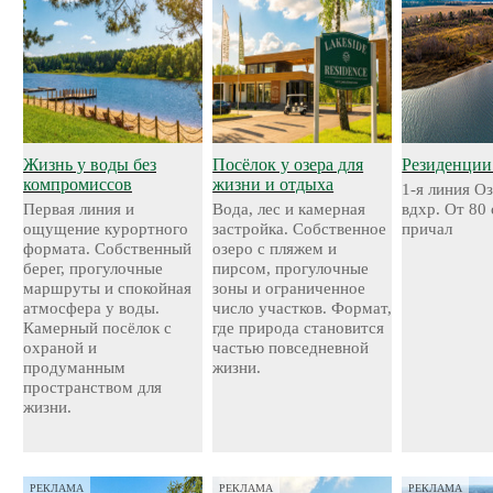
Жизнь у воды без
Посёлок у озера для
Резиденции
компромиссов
жизни и отдыха
1-я линия О
Первая линия и
Вода, лес и камерная
вдхр. От 80
ощущение курортного
застройка. Собственное
причал
формата. Собственный
озеро с пляжем и
берег, прогулочные
пирсом, прогулочные
маршруты и спокойная
зоны и ограниченное
атмосфера у воды.
число участков. Формат,
Камерный посёлок с
где природа становится
охраной и
частью повседневной
продуманным
жизни.
пространством для
жизни.
РЕКЛАМА
РЕКЛАМА
РЕКЛАМА