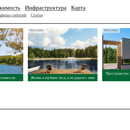
жимость
Инфраструктура
Карта
Афиша событий
Статьи
РЕКЛАМА
РЕКЛАМА
Пространство
промиссов
Жизнь в глубине леса, а не рядом с ним