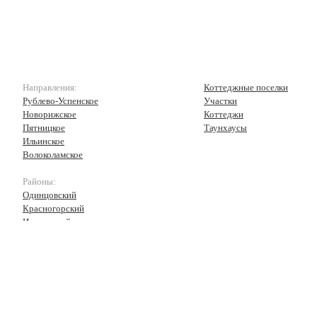
Направления:
Коттеджные поселки
Рублево-Успенское
Участки
Новорижское
Коттеджи
Пятницкое
Таунхаусы
Ильинское
Волоколамское
Районы:
Одинцовский
Красногорский
Истринский
Волоколамский
Рузский