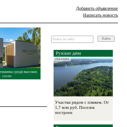
Добавить объявление
Написать новость
Найти
Рузские дачи
РЕКЛАМА
 тишины среди высоких
сосен
Участки рядом с пляжем. От
1,7 млн руб. Поселок
построен