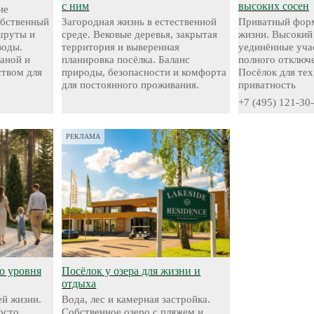
с ним
высоких сосен
ие
обственный
Загородная жизнь в естественной
Приватный форм
шруты и
среде. Вековые деревья, закрытая
жизни. Высокий
воды.
территория и выверенная
уединённые уча
аной и
планировка посёлка. Баланс
полного отключе
твом для
природы, безопасности и комфорта
Посёлок для тех
для постоянного проживания.
приватность
+7 (495) 121-30
РЕКЛАМА
о уровня
Посёлок у озера для жизни и
отдыха
й жизни.
Вода, лес и камерная застройка.
осто
Собственное озеро с пляжем и