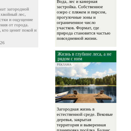
Вода, лес и камерная
застройка. Собственное
ат загородной
озеро с пляжем и пирсом,
 хвойный лес,
прогулочные зоны и
стки и ощущение
ограниченное число
ния от города.
участков. Формат, где
, кто ценит покой и
природа становится частью
повседневной жизни.
-26
Жизнь в глубине леса, а не
рядом с ним
РЕКЛАМА
Загородная жизнь в
естественной среде. Вековые
деревья, закрытая
территория и выверенная
планировка посёлка. Баланс