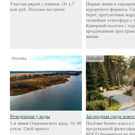
Участки рядом с пляжем. От 1,7
Первая линия и ощущен
млн руб. Поселок построен
курортного формата. С
берег, прогулочные мар
спокойная атмосфера у 
Камерный посёлок с охр
продуманным пространс
жизни.
РЕКЛАМА
РЕКЛАМА
Резиденции у воды
Загородная среда новог
1-я линия Озернинского вдхр. От 80
Посёлки бизнес-класса с
соток. Свой причал
продуманной философие
NOCO формирует не пр