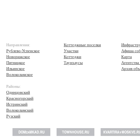
Направления:
Коттеджные поселки
Инфрастр
Рублево-Успенское
Участки
Афиша со
Новорижское
Коттеджи
Карта
Пятницкое
Таунхаусы
Агентства
Ильинское
Архив объ
Волоколамское
Районы:
Одинцовский
Красногорский
Истринский
Волоколамский
Рузский