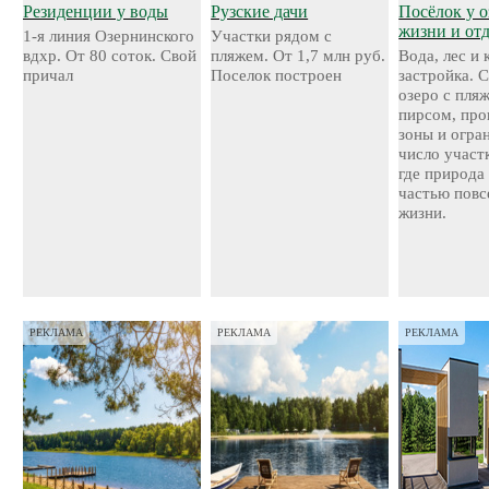
Резиденции у воды
Рузские дачи
Посёлок у о
жизни и от
1-я линия Озернинского
Участки рядом с
вдхр. От 80 соток. Свой
пляжем. От 1,7 млн руб.
Вода, лес и
причал
Поселок построен
застройка. 
озеро с пля
пирсом, про
зоны и огра
число участ
где природа
частью повс
жизни.
РЕКЛАМА
РЕКЛАМА
РЕКЛАМА