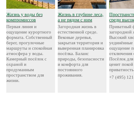
Жизнь у воды без
Жизнь в глубине леса,
Пространст
компромиссов
а не рядом с ним
среди высо
Первая линия и
Загородная жизнь в
Приватный 
ощущение курортного
естественной среде.
загородной 
формата. Собственный
Вековые деревья,
Высокий хво
берег, прогулочные
закрытая территория и
уединённые 
маршруты и спокойная
выверенная планировка
ощущение п
атмосфера у воды.
посёлка. Баланс
отключения 
Камерный посёлок с
природы, безопасности
Посёлок для 
охраной и
и комфорта для
ценит покой
продуманным
постоянного
приватность
пространством для
проживания.
+7 (495) 121
жизни.