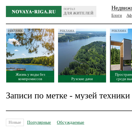
Недвиж
ПОРТАЛ
ДЛЯ ЖИТЕЛЕЙ
Блоги
Аф
РЕКЛАМА
РЕКЛАМА
РЕКЛАМА
Жизнь у воды без
Простран
компромиссов
Рузские дачи
среди вы
Записи по метке - музей техники
Новые
Популярные
Обсуждаемые