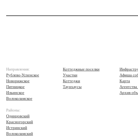
Направления:
Коттеджные поселки
Инфрастр
Рублево-Успенское
Участки
Афиша со
Новорижское
Коттеджи
Карта
Пятницкое
Таунхаусы
Агентства
Ильинское
Архив объ
Волоколамское
Районы:
Одинцовский
Красногорский
Истринский
Волоколамский