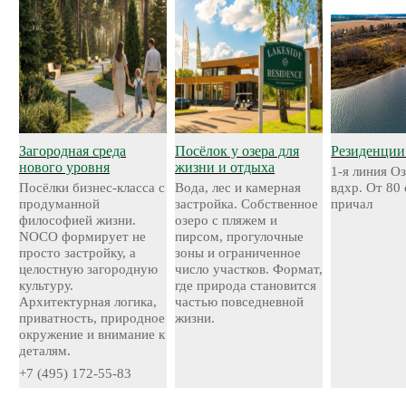
Загородная среда
Посёлок у озера для
Резиденции
нового уровня
жизни и отдыха
1-я линия О
Посёлки бизнес-класса с
Вода, лес и камерная
вдхр. От 80
продуманной
застройка. Собственное
причал
философией жизни.
озеро с пляжем и
NOCO формирует не
пирсом, прогулочные
просто застройку, а
зоны и ограниченное
целостную загородную
число участков. Формат,
культуру.
где природа становится
Архитектурная логика,
частью повседневной
приватность, природное
жизни.
окружение и внимание к
деталям.
+7 (495) 172-55-83