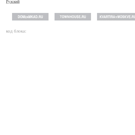
Рузский
код блока: