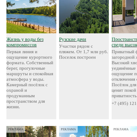
Жизнь у воды без
Рузские дачи
Пространст
компромиссов
среди высо
Участки рядом с
Первая линия и
пляжем. От 1,7 млн руб.
Приватный 
ощущение курортного
Поселок построен
загородной 
формата. Собственный
Высокий хво
берег, прогулочные
уединённые 
маршруты и спокойная
ощущение п
атмосфера у воды.
отключения 
Камерный посёлок с
Посёлок для 
охраной и
ценит покой
продуманным
приватность
пространством для
+7 (495) 121
жизни.
РЕКЛАМА
РЕКЛАМА
РЕКЛАМА