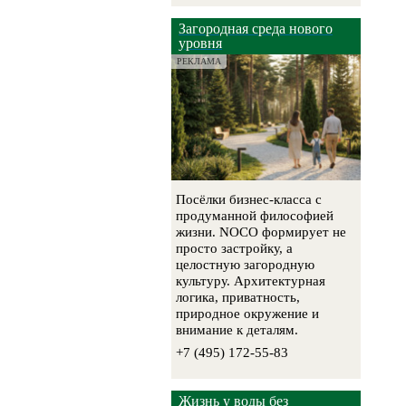
Загородная среда нового
уровня
РЕКЛАМА
Посёлки бизнес-класса с
продуманной философией
жизни. NOCO формирует не
просто застройку, а
целостную загородную
культуру. Архитектурная
логика, приватность,
природное окружение и
внимание к деталям.
+7 (495) 172-55-83
Жизнь у воды без