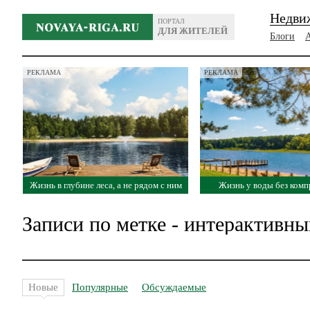
Недви
ПОРТАЛ
ДЛЯ ЖИТЕЛЕЙ
Блоги
РЕКЛАМА
РЕКЛАМА
Жизнь в глубине леса, а не рядом с ним
Жизнь у воды без ком
Записи по метке - интерактивны
Новые
Популярные
Обсуждаемые