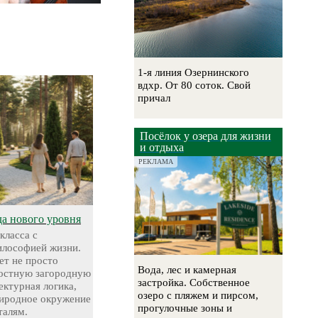
1-я линия Озернинского
вдхр. От 80 соток. Свой
причал
Посёлок у озера для жизни
и отдыха
РЕКЛАМА
да нового уровня
класса с
лософией жизни.
т не просто
Вода, лес и камерная
лостную загородную
застройка. Собственное
ектурная логика,
озеро с пляжем и пирсом,
риродное окружение
прогулочные зоны и
талям.