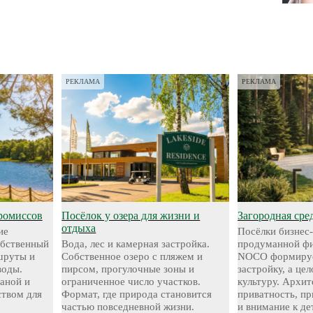
РЕКЛАМА
РЕКЛАМА
ромиссов
Посёлок у озера для жизни и
Загородная сре
отдыха
ие
Посёлки бизнес-
обственный
Вода, лес и камерная застройка.
продуманной фи
шруты и
Собственное озеро с пляжем и
NOCO формируе
воды.
пирсом, прогулочные зоны и
застройку, а це
аной и
ограниченное число участков.
культуру. Архит
твом для
Формат, где природа становится
приватность, п
частью повседневной жизни.
и внимание к де