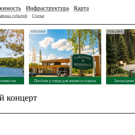
жимость
Инфраструктура
Карта
Афиша событий
Статьи
РЕКЛАМА
РЕКЛАМА
промиссов
Посёлок у озера для жизни и отдыха
Загородная 
й концерт