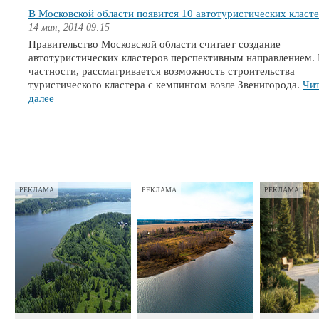
В Московской области появится 10 автотуристических класт
14 мая, 2014 09:15
Правительство Московской области считает создание
автотуристических кластеров перспективным направлением.
частности, рассматривается возможность строительства
туристического кластера с кемпингом возле Звенигорода.
Чит
далее
РЕКЛАМА
РЕКЛАМА
РЕКЛАМА