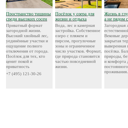
Пространство тишины
Посёлок у озера для
Жизнь в глу
среди высоких сосен
жизни и отдыха
а не рядом 
Приватный формат
Вода, лес и камерная
Загородная 
загородной жизни.
застройка. Собственное
естественно
Высокий хвойный лес,
озеро с пляжем и
Вековые дер
уединённые участки и
пирсом, прогулочные
закрытая те
ощущение полного
зоны и ограниченное
выверенная 
отключения от города.
число участков. Формат,
посёлка. Ба
Посёлок для тех, кто
где природа становится
природы, бе
ценит покой и
частью повседневной
и комфорта 
приватность
жизни.
постоянног
проживания
+7 (495) 121-30-26