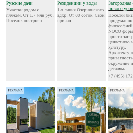
Рузские дачи
Резиденции у воды
Загородная 
нового уро
Участки рядом с
1-я линия Озернинского
пляжем. От 1,7 млн руб.
вдхр. От 80 соток. Свой
Посёлки биз
Поселок построен
причал
продуманно
философией
NOCO форми
просто застр
целостную 
культуру.
Архитектурн
приватность
окружение и
деталям.
+7 (495) 172
РЕКЛАМА
РЕКЛАМА
РЕКЛАМА