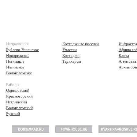
Направления:
Коттеджные поселки
Инфрастр
Рублево-Успенское
Участки
Афиша со
Новорижское
Коттеджи
Карта
Пятницкое
Таунхаусы
Агентства
Ильинское
Архив объ
Волоколамское
Районы:
Одинцовский
Красногорский
Истринский
Волоколамский
Рузский