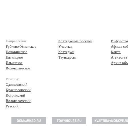
Направления:
Коттеджные поселки
Инфрастр
Рублево-Успенское
Участки
Афиша со
Новорижское
Коттеджи
Карта
Пятницкое
Таунхаусы
Агентства
Ильинское
Архив объ
Волоколамское
Районы:
Одинцовский
Красногорский
Истринский
Волоколамский
Рузский