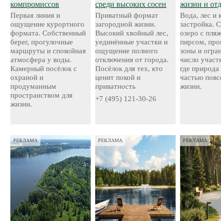
компромиссов
среди высоких сосен
жизни и от
Первая линия и
Приватный формат
Вода, лес и
ощущение курортного
загородной жизни.
застройка. 
формата. Собственный
Высокий хвойный лес,
озеро с пля
берег, прогулочные
уединённые участки и
пирсом, про
маршруты и спокойная
ощущение полного
зоны и огра
атмосфера у воды.
отключения от города.
число участ
Камерный посёлок с
Посёлок для тех, кто
где природа
охраной и
ценит покой и
частью повс
продуманным
приватность
жизни.
пространством для
+7 (495) 121-30-26
жизни.
РЕКЛАМА
РЕКЛАМА
РЕКЛАМА