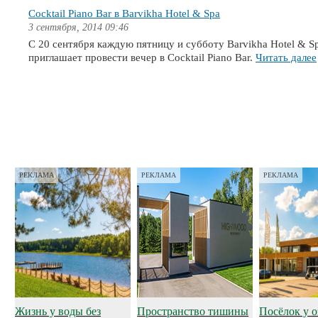
Cocktail Piano Bar в Barvikha Hotel & Spa
3 сентября, 2014 09:46
C 20 сентября каждую пятницу и субботу Barvikha Hotel & S
приглашает провести вечер в Cocktail Piano Bar.
Читать далее
РЕКЛАМА
РЕКЛАМА
РЕКЛАМА
Жизнь у воды без
Пространство тишины
Посёлок у о