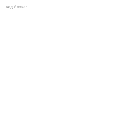
код блока: