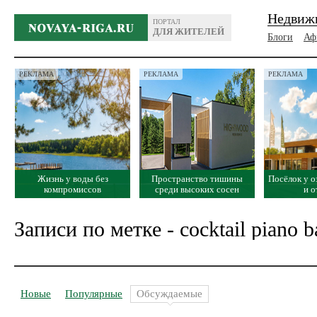
Недвиж
ПОРТАЛ
ДЛЯ ЖИТЕЛЕЙ
Блоги
Аф
РЕКЛАМА
РЕКЛАМА
РЕКЛАМА
Жизнь у воды без
Пространство тишины
Посёлок у о
компромиссов
среди высоких сосен
и 
Записи по метке - cocktail piano b
Новые
Популярные
Обсуждаемые