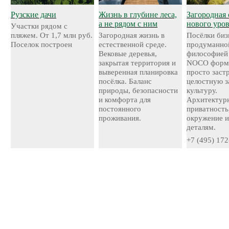
Рузские дачи
Жизнь в глубине леса,
Загородная 
а не рядом с ним
нового уро
Участки рядом с
пляжем. От 1,7 млн руб.
Загородная жизнь в
Посёлки биз
Поселок построен
естественной среде.
продуманно
Вековые деревья,
философией
закрытая территория и
NOCO форми
выверенная планировка
просто застр
посёлка. Баланс
целостную 
природы, безопасности
культуру.
и комфорта для
Архитектурн
постоянного
приватность
проживания.
окружение и
деталям.
+7 (495) 172