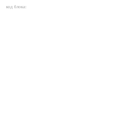
код блока: