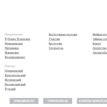
Направления:
Коттеджные поселки
Инфрастр
Рублево-Успенское
Участки
Афиша со
Новорижское
Коттеджи
Карта
Пятницкое
Таунхаусы
Агентства
Ильинское
Архив объ
Волоколамское
Районы:
Одинцовский
Красногорский
Истринский
Волоколамский
Рузский