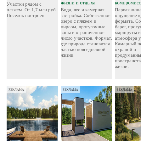
жизни и отдыха
компромисс
Участки рядом с
пляжем. От 1,7 млн руб.
Вода, лес и камерная
Первая лини
Поселок построен
застройка. Собственное
ощущение к
озеро с пляжем и
формата. С
пирсом, прогулочные
берег, прог
зоны и ограниченное
маршруты и
число участков. Формат,
атмосфера у
где природа становится
Камерный по
частью повседневной
охраной и
жизни.
продуманн
пространств
жизни.
РЕКЛАМА
РЕКЛАМА
РЕКЛАМА